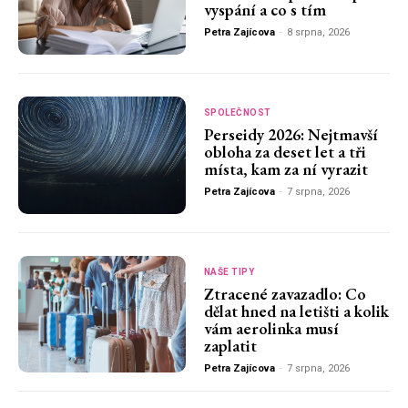
vyspání a co s tím
Petra Zajícova
-
8 srpna, 2026
SPOLEČNOST
Perseidy 2026: Nejtmavší
obloha za deset let a tři
místa, kam za ní vyrazit
Petra Zajícova
-
7 srpna, 2026
NAŠE TIPY
Ztracené zavazadlo: Co
dělat hned na letišti a kolik
vám aerolinka musí
zaplatit
Petra Zajícova
-
7 srpna, 2026