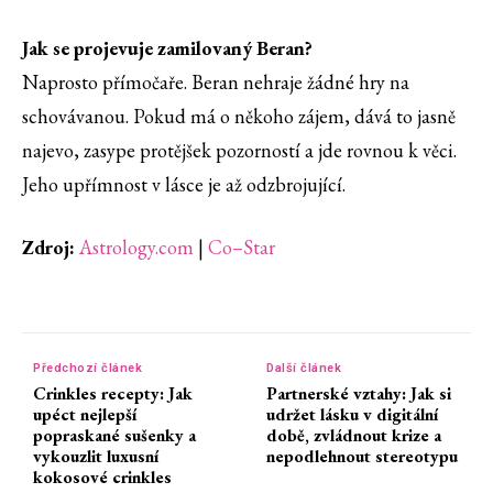
Jak se projevuje zamilovaný Beran?
Naprosto přímočaře. Beran nehraje žádné hry na
schovávanou. Pokud má o někoho zájem, dává to jasně
najevo, zasype protějšek pozorností a jde rovnou k věci.
Jeho upřímnost v lásce je až odzbrojující.
Zdroj:
Astrology.com
|
Co–Star
Předchozí článek
Další článek
Crinkles recepty: Jak
Partnerské vztahy: Jak si
upéct nejlepší
udržet lásku v digitální
popraskané sušenky a
době, zvládnout krize a
vykouzlit luxusní
nepodlehnout stereotypu
kokosové crinkles