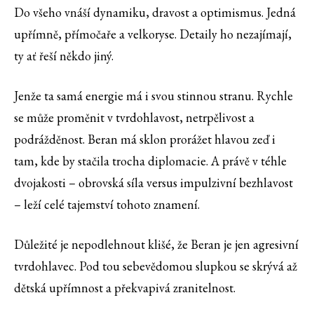
Do všeho vnáší dynamiku, dravost a optimismus. Jedná
upřímně, přímočaře a velkoryse. Detaily ho nezajímají,
ty ať řeší někdo jiný.
Jenže ta samá energie má i svou stinnou stranu. Rychle
se může proměnit v tvrdohlavost, netrpělivost a
podrážděnost. Beran má sklon prorážet hlavou zeď i
tam, kde by stačila trocha diplomacie. A právě v téhle
dvojakosti – obrovská síla versus impulzivní bezhlavost
– leží celé tajemství tohoto znamení.
Důležité je nepodlehnout klišé, že Beran je jen agresivní
tvrdohlavec. Pod tou sebevědomou slupkou se skrývá až
dětská upřímnost a překvapivá zranitelnost.