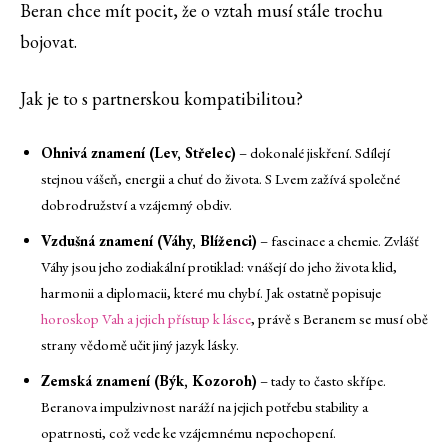
Beran chce mít pocit, že o vztah musí stále trochu
bojovat.
Jak je to s partnerskou kompatibilitou?
Ohnivá znamení (Lev, Střelec)
– dokonalé jiskření. Sdílejí
stejnou vášeň, energii a chuť do života. S Lvem zažívá společné
dobrodružství a vzájemný obdiv.
Vzdušná znamení (Váhy, Blíženci)
– fascinace a chemie. Zvlášť
Váhy jsou jeho zodiakální protiklad: vnášejí do jeho života klid,
harmonii a diplomacii, které mu chybí. Jak ostatně popisuje
horoskop Vah a jejich přístup k lásce
, právě s Beranem se musí obě
strany vědomě učit jiný jazyk lásky.
Zemská znamení (Býk, Kozoroh)
– tady to často skřípe.
Beranova impulzivnost naráží na jejich potřebu stability a
opatrnosti, což vede ke vzájemnému nepochopení.