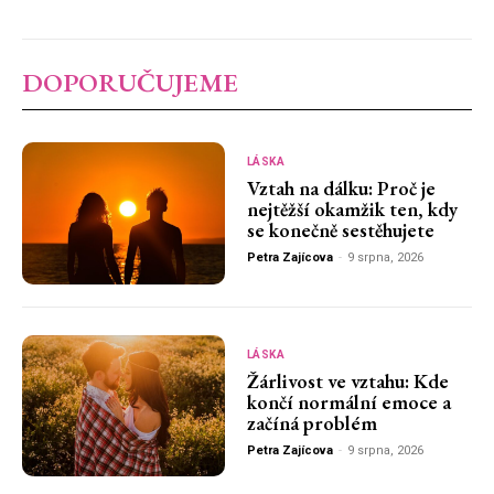
DOPORUČUJEME
LÁSKA
Vztah na dálku: Proč je
nejtěžší okamžik ten, kdy
se konečně sestěhujete
Petra Zajícova
-
9 srpna, 2026
LÁSKA
Žárlivost ve vztahu: Kde
končí normální emoce a
začíná problém
Petra Zajícova
-
9 srpna, 2026