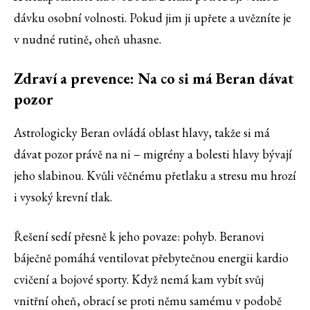
dávku osobní volnosti. Pokud jim ji upřete a uvězníte je
v nudné rutině, oheň uhasne.
Zdraví a prevence: Na co si má Beran dávat
pozor
Astrologicky Beran ovládá oblast hlavy, takže si má
dávat pozor právě na ni – migrény a bolesti hlavy bývají
jeho slabinou. Kvůli věčnému přetlaku a stresu mu hrozí
i vysoký krevní tlak.
Řešení sedí přesně k jeho povaze: pohyb. Beranovi
báječně pomáhá ventilovat přebytečnou energii kardio
cvičení a bojové sporty. Když nemá kam vybít svůj
vnitřní oheň, obrací se proti němu samému v podobě