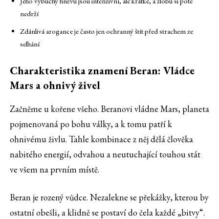
Jeho výbuchy hněvu jsou intenzivní, ale krátké, a zlobu si poté
nedrží
Zdánlivá arogance je často jen ochranný štít před strachem ze
selhání
Charakteristika znamení Beran: Vládce
Mars a ohnivý živel
Začněme u kořene všeho. Beranovi vládne Mars, planeta
pojmenovaná po bohu války, a k tomu patří k
ohnivému živlu. Tahle kombinace z něj dělá člověka
nabitého energií, odvahou a neutuchající touhou stát
ve všem na prvním místě.
Beran je rozený vůdce. Nezalekne se překážky, kterou by
ostatní obešli, a klidně se postaví do čela každé „bitvy“.