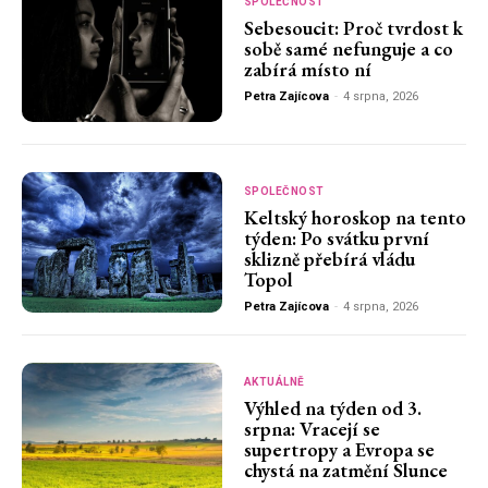
SPOLEČNOST
Sebesoucit: Proč tvrdost k
sobě samé nefunguje a co
zabírá místo ní
Petra Zajícova
-
4 srpna, 2026
SPOLEČNOST
Keltský horoskop na tento
týden: Po svátku první
sklizně přebírá vládu
Topol
Petra Zajícova
-
4 srpna, 2026
AKTUÁLNĚ
Výhled na týden od 3.
srpna: Vracejí se
supertropy a Evropa se
chystá na zatmění Slunce