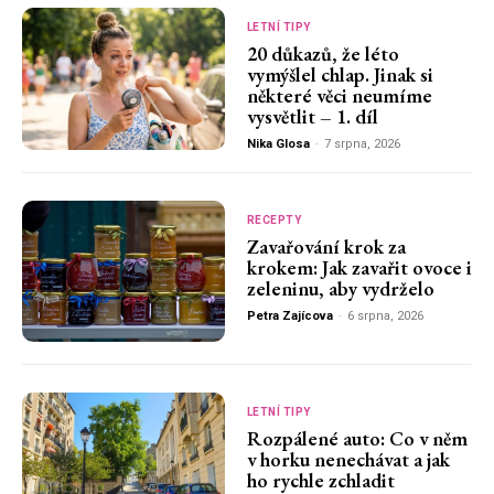
LETNÍ TIPY
20 důkazů, že léto
vymýšlel chlap. Jinak si
některé věci neumíme
vysvětlit – 1. díl
Nika Glosa
-
7 srpna, 2026
RECEPTY
Zavařování krok za
krokem: Jak zavařit ovoce i
zeleninu, aby vydrželo
Petra Zajícova
-
6 srpna, 2026
LETNÍ TIPY
Rozpálené auto: Co v něm
v horku nenechávat a jak
ho rychle zchladit