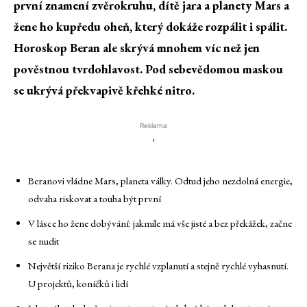
první znamení zvěrokruhu, dítě jara a planety Mars a
žene ho kupředu oheň, který dokáže rozpálit i spálit.
Horoskop Beran ale skrývá mnohem víc než jen
pověstnou tvrdohlavost. Pod sebevědomou maskou
se ukrývá překvapivě křehké nitro.
Reklama
'
Beranovi vládne Mars, planeta války. Odtud jeho nezdolná energie,
odvaha riskovat a touha být první
V lásce ho žene dobývání: jakmile má vše jisté a bez překážek, začne
se nudit
Největší riziko Berana je rychlé vzplanutí a stejně rychlé vyhasnutí.
U projektů, koníčků i lidí