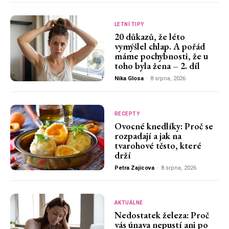
LETNÍ TIPY
20 důkazů, že léto
vymýšlel chlap. A pořád
máme pochybnosti, že u
toho byla žena – 2. díl
Nika Glosa
-
8 srpna, 2026
RECEPTY
Ovocné knedlíky: Proč se
rozpadají a jak na
tvarohové těsto, které
drží
Petra Zajícova
-
8 srpna, 2026
AKTUÁLNĚ
Nedostatek železa: Proč
vás únava nepustí ani po