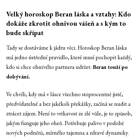
Velký horoskop Beran láska a vztahy: Kdo
dokáže zkrotit ohnivou vášeň a s kým to
bude skřípat
Tady se dostáváme k jádru věci. Horoskop Beran láska
má jedno ústřední pravidlo, které musí pochopit každý,
kdo si chce ohnivého partnera udržet:
Beran touží po
dobývání.
Ve chvíli, kdy má v lásce všechno stoprocentně jisté,
předvídatelné a bez jakékoli překážky, začíná se nudit a
ztrácet zájem. Není to vrtkavost ze zlé vůle, je to způsob,
jakým funguje jeho oheň. Potřebuje palivo v podobě
nových podnětů, mírného tajemna a zdravé dynamiky.