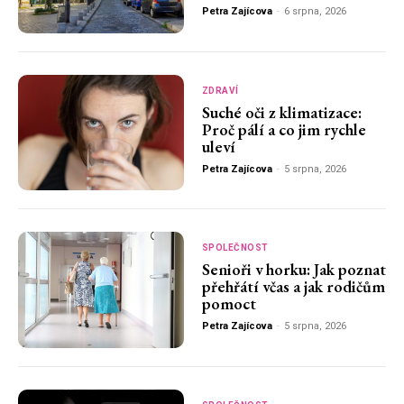
Petra Zajícova
-
6 srpna, 2026
ZDRAVÍ
Suché oči z klimatizace:
Proč pálí a co jim rychle
uleví
Petra Zajícova
-
5 srpna, 2026
SPOLEČNOST
Senioři v horku: Jak poznat
přehřátí včas a jak rodičům
pomoct
Petra Zajícova
-
5 srpna, 2026