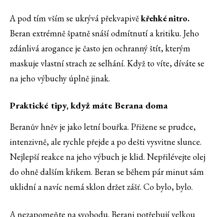
A pod tím vším se ukrývá překvapivě
křehké nitro.
Beran extrémně špatně snáší odmítnutí a kritiku. Jeho
zdánlivá arogance je často jen ochranný štít, kterým
maskuje vlastní strach ze selhání. Když to víte, díváte se
na jeho výbuchy úplně jinak.
Praktické tipy, když máte Berana doma
Beranův hněv je jako letní bouřka. Přižene se prudce,
intenzivně, ale rychle přejde a po dešti vysvitne slunce.
Nejlepší reakce na jeho výbuch je klid. Nepřilévejte olej
do ohně dalším křikem. Beran se během pár minut sám
uklidní a navíc nemá sklon držet zášť. Co bylo, bylo.
A nezapomeňte na svobodu. Berani potřebují velkou