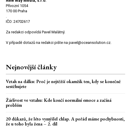
New Way Media, s.r.o.
Přívozní 1054
170 00 Praha
.
IČO: 24702617
Za redakci odpovídá Pavel Malátný.
V případě dotazů na redakci pište na pavel@oceansolution.cz.
Nejnovější články
Vztah na dálku: Proč je nejtěžší okamžik ten, kdy se konečně
sestěhujete
Žárlivost ve vztahu: Kde končí normální emoce a začíná
problém
20 důkazů, že léto vymýšlel chlap. A pořád máme pochybnosti,
že u toho byla žena – 2. díl