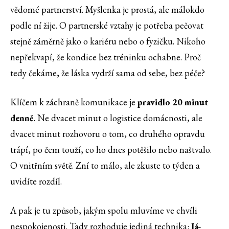
vědomé partnerství. Myšlenka je prostá, ale málokdo
podle ní žije. O partnerské vztahy je potřeba pečovat
stejně záměrně jako o kariéru nebo o fyzičku. Nikoho
nepřekvapí, že kondice bez tréninku ochabne. Proč
tedy čekáme, že láska vydrží sama od sebe, bez péče?
Klíčem k záchraně komunikace je
pravidlo 20 minut
denně
. Ne dvacet minut o logistice domácnosti, ale
dvacet minut rozhovoru o tom, co druhého opravdu
trápí, po čem touží, co ho dnes potěšilo nebo naštvalo.
O vnitřním světě. Zní to málo, ale zkuste to týden a
uvidíte rozdíl.
A pak je tu způsob, jakým spolu mluvíme ve chvíli
nespokojenosti. Tady rozhoduje jediná technika:
Já-