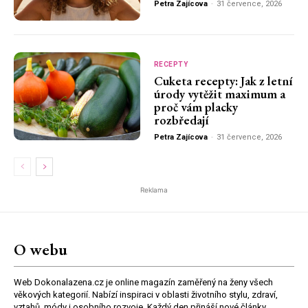
Petra Zajícova
-
31 července, 2026
RECEPTY
Cuketa recepty: Jak z letní
úrody vytěžit maximum a
proč vám placky
rozbředají
Petra Zajícova
-
31 července, 2026
Reklama
O webu
Web Dokonalazena.cz je online magazín zaměřený na ženy všech
věkových kategorií. Nabízí inspiraci v oblasti životního stylu, zdraví,
vztahů, módy i osobního rozvoje. Každý den přináší nové články,