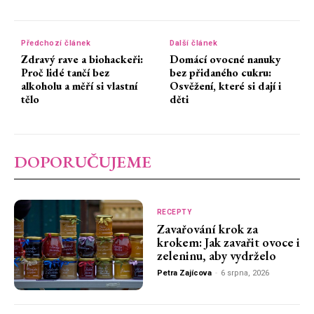
Předchozí článek
Další článek
Zdravý rave a biohackeři:
Domácí ovocné nanuky
Proč lidé tančí bez
bez přidaného cukru:
alkoholu a měří si vlastní
Osvěžení, které si dají i
tělo
děti
DOPORUČUJEME
RECEPTY
Zavařování krok za
krokem: Jak zavařit ovoce i
zeleninu, aby vydrželo
Petra Zajícova
-
6 srpna, 2026