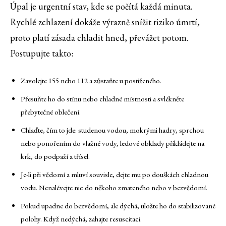
Úpal je urgentní stav, kde se počítá každá minuta.
Rychlé zchlazení dokáže výrazně snížit riziko úmrtí,
proto platí zásada chladit hned, převážet potom.
Postupujte takto:
Zavolejte 155 nebo 112 a zůstaňte u postiženého.
Přesuňte ho do stínu nebo chladné místnosti a svlékněte
přebytečné oblečení.
Chlaďte, čím to jde: studenou vodou, mokrými hadry, sprchou
nebo ponořením do vlažné vody, ledové obklady přikládejte na
krk, do podpaží a třísel.
Je-li při vědomí a mluví souvisle, dejte mu po douškách chladnou
vodu. Nenalévejte nic do někoho zmateného nebo v bezvědomí.
Pokud upadne do bezvědomí, ale dýchá, uložte ho do stabilizované
polohy. Když nedýchá, zahajte resuscitaci.