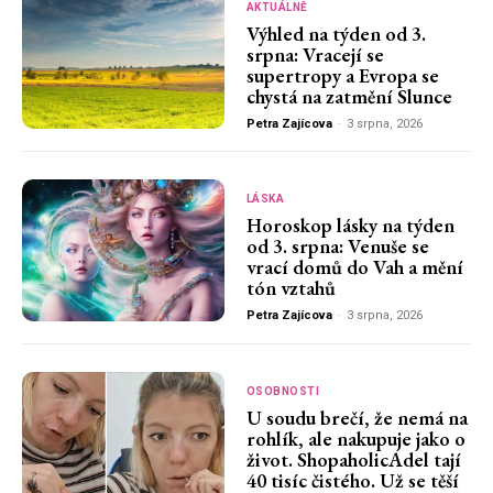
AKTUÁLNĚ
Výhled na týden od 3.
srpna: Vracejí se
supertropy a Evropa se
chystá na zatmění Slunce
Petra Zajícova
-
3 srpna, 2026
LÁSKA
Horoskop lásky na týden
od 3. srpna: Venuše se
vrací domů do Vah a mění
tón vztahů
Petra Zajícova
-
3 srpna, 2026
OSOBNOSTI
U soudu brečí, že nemá na
rohlík, ale nakupuje jako o
život. ShopaholicAdel tají
40 tisíc čistého. Už se těší