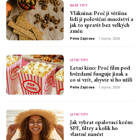
NAŠE TIPY
Vláknina: Proč jí většina
lidí jí poloviční množství a
jak to spravit bez velkých
změn
Petra Zajícova
-
1 srpna, 2026
LETNÍ TIPY
Letní kino: Proč film pod
hvězdami funguje jinak a
co si vzít, abyste si ho užili
Petra Zajícova
-
1 srpna, 2026
LETNÍ TIPY
Jak vybrat opalovací krém:
SPF, filtry a kolik ho
vlastně nanést