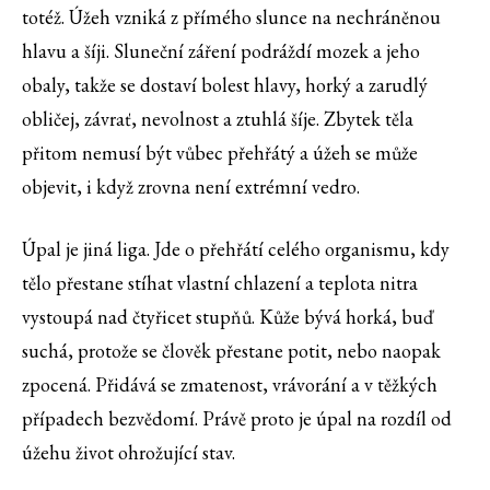
totéž. Úžeh vzniká z přímého slunce na nechráněnou
hlavu a šíji. Sluneční záření podráždí mozek a jeho
obaly, takže se dostaví bolest hlavy, horký a zarudlý
obličej, závrať, nevolnost a ztuhlá šíje. Zbytek těla
přitom nemusí být vůbec přehřátý a úžeh se může
objevit, i když zrovna není extrémní vedro.
Úpal je jiná liga. Jde o přehřátí celého organismu, kdy
tělo přestane stíhat vlastní chlazení a teplota nitra
vystoupá nad čtyřicet stupňů. Kůže bývá horká, buď
suchá, protože se člověk přestane potit, nebo naopak
zpocená. Přidává se zmatenost, vrávorání a v těžkých
případech bezvědomí. Právě proto je úpal na rozdíl od
úžehu život ohrožující stav.