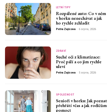
LETNÍ TIPY
Rozpálené auto: Co v něm
v horku nenechávat a jak
ho rychle zchladit
Petra Zajícova
-
6 srpna, 2026
ZDRAVÍ
Suché oči z klimatizace:
Proč pálí a co jim rychle
uleví
Petra Zajícova
-
5 srpna, 2026
SPOLEČNOST
Senioři v horku: Jak poznat
přehřátí včas a jak rodičům
pomoct