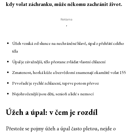
kdy volat záchranku, může někomu zachránit život.
Reklama
'
Úžeh vzniká od slunce na nechráněné hlavě, úpal z přehřátí celého
těla
Úpal je závažnější, tělo přestane zvládat vlastní chlazení
Zmatenost, horká kůže a bezvědomí znamenají okamžitě volat 155
Prvořadé je rychlé zchlazení, teprve potom převoz
Nejohroženější jsou děti, senioři a lidé s nemocí
Úžeh a úpal: v čem je rozdíl
Přestože se pojmy úžeh a úpal často pletou, nejde o