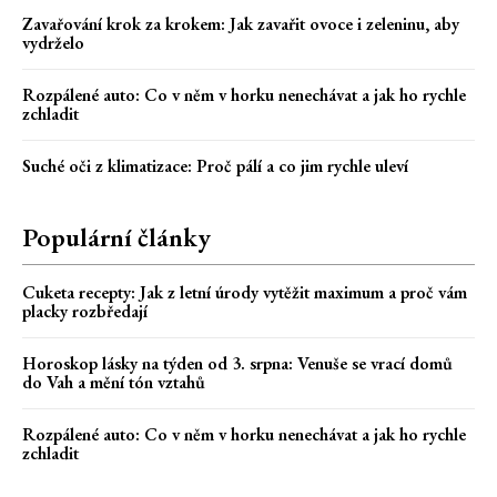
Zavařování krok za krokem: Jak zavařit ovoce i zeleninu, aby
vydrželo
Rozpálené auto: Co v něm v horku nenechávat a jak ho rychle
zchladit
Suché oči z klimatizace: Proč pálí a co jim rychle uleví
Populární články
Cuketa recepty: Jak z letní úrody vytěžit maximum a proč vám
placky rozbředají
Horoskop lásky na týden od 3. srpna: Venuše se vrací domů
do Vah a mění tón vztahů
Rozpálené auto: Co v něm v horku nenechávat a jak ho rychle
zchladit