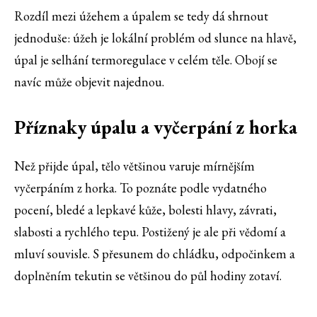
Rozdíl mezi úžehem a úpalem se tedy dá shrnout
jednoduše: úžeh je lokální problém od slunce na hlavě,
úpal je selhání termoregulace v celém těle. Obojí se
navíc může objevit najednou.
Příznaky úpalu a vyčerpání z horka
Než přijde úpal, tělo většinou varuje mírnějším
vyčerpáním z horka. To poznáte podle vydatného
pocení, bledé a lepkavé kůže, bolesti hlavy, závrati,
slabosti a rychlého tepu. Postižený je ale při vědomí a
mluví souvisle. S přesunem do chládku, odpočinkem a
doplněním tekutin se většinou do půl hodiny zotaví.