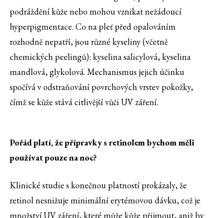
podráždění kůže nebo mohou vznikat nežádoucí
hyperpigmentace. Co na pleť před opalováním
rozhodně nepatří, jsou různé kyseliny (včetně
chemických peelingů): kyselina salicylová, kyselina
mandlová, glykolová. Mechanismus jejich účinku
spočívá v odstraňování povrchových vrstev pokožky,
čímž se kůže stává citlivější vůči UV záření.
Pořád platí, že přípravky s retinolem bychom měli
používat pouze na noc?
Klinické studie s konečnou platností prokázaly, že
retinol nesnižuje minimální erytémovou dávku, což je
množství UV záření, které může kůže přijmout, aniž by