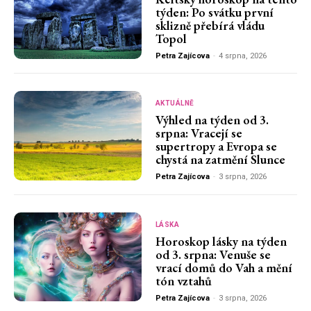
týden: Po svátku první
sklizně přebírá vládu
Topol
Petra Zajícova
-
4 srpna, 2026
AKTUÁLNĚ
Výhled na týden od 3.
srpna: Vracejí se
supertropy a Evropa se
chystá na zatmění Slunce
Petra Zajícova
-
3 srpna, 2026
LÁSKA
Horoskop lásky na týden
od 3. srpna: Venuše se
vrací domů do Vah a mění
tón vztahů
Petra Zajícova
-
3 srpna, 2026