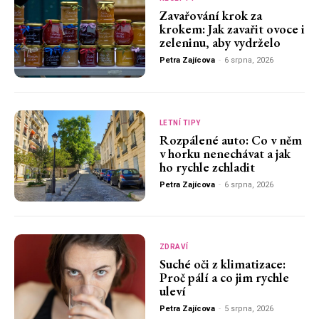
Zavařování krok za
krokem: Jak zavařit ovoce i
zeleninu, aby vydrželo
Petra Zajícova
-
6 srpna, 2026
LETNÍ TIPY
Rozpálené auto: Co v něm
v horku nenechávat a jak
ho rychle zchladit
Petra Zajícova
-
6 srpna, 2026
ZDRAVÍ
Suché oči z klimatizace:
Proč pálí a co jim rychle
uleví
Petra Zajícova
-
5 srpna, 2026