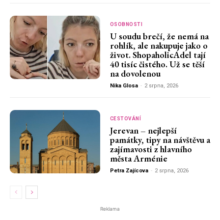
OSOBNOSTI
U soudu brečí, že nemá na
rohlík, ale nakupuje jako o
život. ShopaholicAdel tají
40 tisíc čistého. Už se těší
na dovolenou
Nika Glosa
-
2 srpna, 2026
CESTOVÁNÍ
Jerevan – nejlepší
památky, tipy na návštěvu a
zajímavosti z hlavního
města Arménie
Petra Zajícova
-
2 srpna, 2026
Reklama