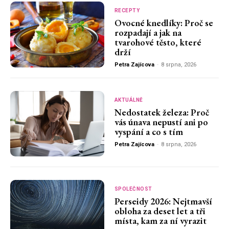
RECEPTY
Ovocné knedlíky: Proč se
rozpadají a jak na
tvarohové těsto, které
drží
Petra Zajícova
-
8 srpna, 2026
AKTUÁLNĚ
Nedostatek železa: Proč
vás únava nepustí ani po
vyspání a co s tím
Petra Zajícova
-
8 srpna, 2026
SPOLEČNOST
Perseidy 2026: Nejtmavší
obloha za deset let a tři
místa, kam za ní vyrazit