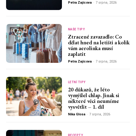
Petra Zajícova
-
7 srpna, 2026
NAŠE TIPY
Ztracené zavazadlo: Co
dělat hned na letišti a kolik
vám aerolinka musí
zaplatit
Petra Zajícova
-
7 srpna, 2026
LETNÍ TIPY
20 důkazů, že léto
vymýšlel chlap. Jinak si
některé věci neumíme
vysvětlit – 1. díl
Nika Glosa
-
7 srpna, 2026
RECEPTY