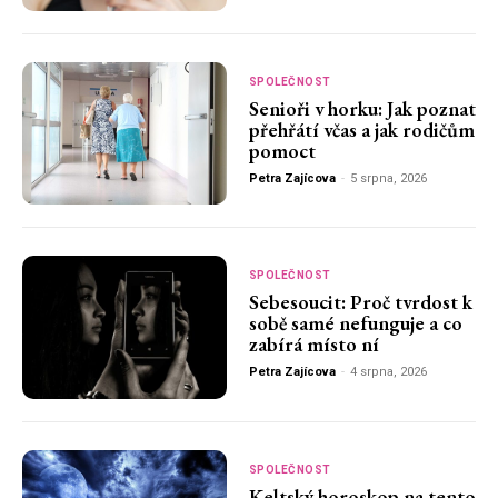
SPOLEČNOST
Senioři v horku: Jak poznat
přehřátí včas a jak rodičům
pomoct
Petra Zajícova
-
5 srpna, 2026
SPOLEČNOST
Sebesoucit: Proč tvrdost k
sobě samé nefunguje a co
zabírá místo ní
Petra Zajícova
-
4 srpna, 2026
SPOLEČNOST
Keltský horoskop na tento