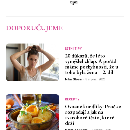
upu
DOPORUČUJEME
LETNÍ TIPY
20 důkazů, že léto
vymýšlel chlap. A pořád
máme pochybnosti, že u
toho byla žena – 2. díl
Nika Glosa
-
8 srpna, 2026
RECEPTY
Ovocné knedlíky: Proč se
rozpadají a jak na
tvarohové těsto, které
drží