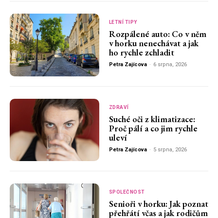
LETNÍ TIPY
Rozpálené auto: Co v něm
v horku nenechávat a jak
ho rychle zchladit
Petra Zajícova
-
6 srpna, 2026
ZDRAVÍ
Suché oči z klimatizace:
Proč pálí a co jim rychle
uleví
Petra Zajícova
-
5 srpna, 2026
SPOLEČNOST
Senioři v horku: Jak poznat
přehřátí včas a jak rodičům