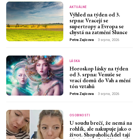
AKTUÁLNĚ
Výhled na týden od 3.
srpna: Vracejí se
supertropy a Evropa se
chystá na zatmění Slunce
Petra Zajícova
-
3 srpna, 2026
LÁSKA
Horoskop lásky na týden
od 3. srpna: Venuše se
vrací domů do Vah a mění
tón vztahů
Petra Zajícova
-
3 srpna, 2026
OSOBNOSTI
U soudu brečí, že nemá na
rohlík, ale nakupuje jako o
život. ShopaholicAdel tají