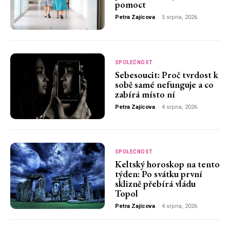
pomoct
Petra Zajícova
-
5 srpna, 2026
SPOLEČNOST
Sebesoucit: Proč tvrdost k
sobě samé nefunguje a co
zabírá místo ní
Petra Zajícova
-
4 srpna, 2026
SPOLEČNOST
Keltský horoskop na tento
týden: Po svátku první
sklizně přebírá vládu
Topol
Petra Zajícova
-
4 srpna, 2026