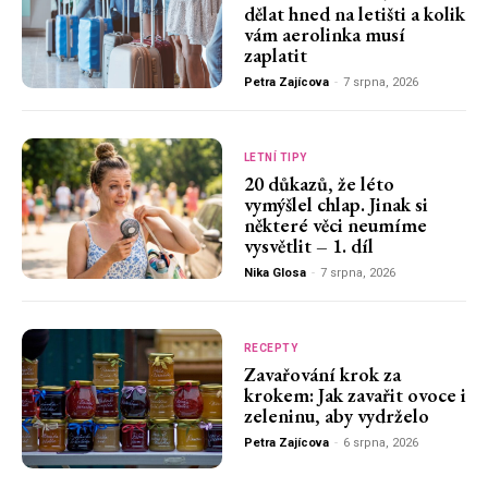
dělat hned na letišti a kolik
vám aerolinka musí
zaplatit
Petra Zajícova
-
7 srpna, 2026
LETNÍ TIPY
20 důkazů, že léto
vymýšlel chlap. Jinak si
některé věci neumíme
vysvětlit – 1. díl
Nika Glosa
-
7 srpna, 2026
RECEPTY
Zavařování krok za
krokem: Jak zavařit ovoce i
zeleninu, aby vydrželo
Petra Zajícova
-
6 srpna, 2026