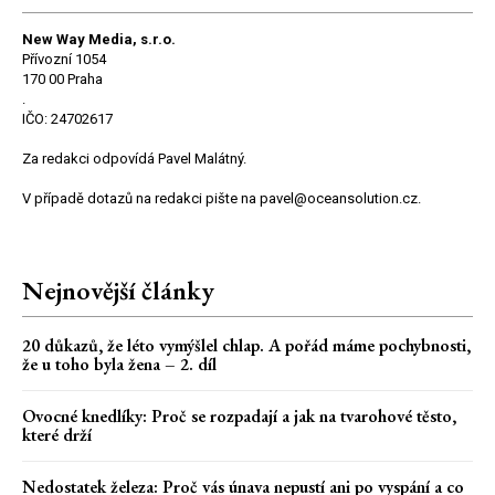
New Way Media, s.r.o.
Přívozní 1054
170 00 Praha
.
IČO: 24702617
Za redakci odpovídá Pavel Malátný.
V případě dotazů na redakci pište na pavel@oceansolution.cz.
Nejnovější články
20 důkazů, že léto vymýšlel chlap. A pořád máme pochybnosti,
že u toho byla žena – 2. díl
Ovocné knedlíky: Proč se rozpadají a jak na tvarohové těsto,
které drží
Nedostatek železa: Proč vás únava nepustí ani po vyspání a co