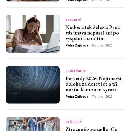
Petra Zajícova
-
8 srpna, 2026
AKTUÁLNĚ
Nedostatek železa: Proč
vás únava nepustí ani po
vyspání a co s tím
Petra Zajícova
-
8 srpna, 2026
SPOLEČNOST
Perseidy 2026: Nejtmavší
obloha za deset let a tři
místa, kam za ní vyrazit
Petra Zajícova
-
7 srpna, 2026
NAŠE TIPY
Ztracené zavazadlo: Co