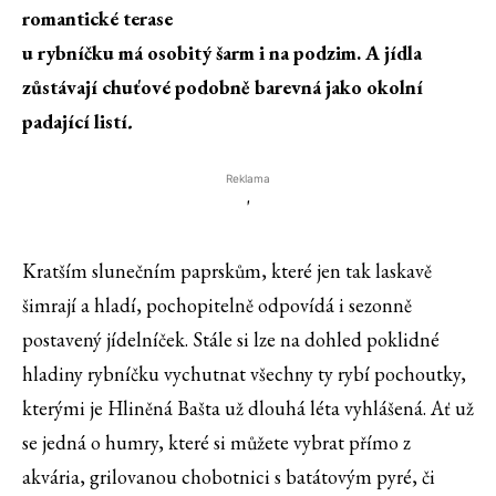
romantické terase
u rybníčku má osobitý šarm i na podzim. A jídla
zůstávají chuťové podobně barevná jako okolní
padající listí
.
Reklama
'
Kratším slunečním paprskům, které jen tak laskavě
šimrají a hladí, pochopitelně odpovídá i sezonně
postavený jídelníček. Stále si lze na dohled poklidné
hladiny rybníčku vychutnat všechny ty rybí pochoutky,
kterými je Hliněná Bašta už dlouhá léta vyhlášená. Ať už
se jedná o humry, které si můžete vybrat přímo z
akvária, grilovanou chobotnici s batátovým pyré, či