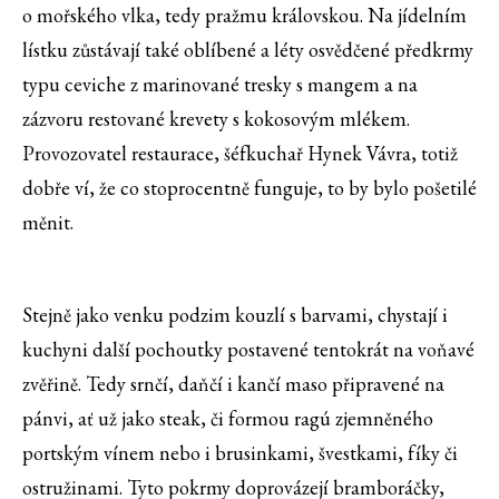
o mořského vlka, tedy pražmu královskou. Na jídelním
lístku zůstávají také oblíbené a léty osvědčené předkrmy
typu ceviche z marinované tresky s mangem a na
zázvoru restované krevety s kokosovým mlékem.
Provozovatel restaurace, šéfkuchař Hynek Vávra, totiž
dobře ví, že co stoprocentně funguje, to by bylo pošetilé
měnit.
Stejně jako venku podzim kouzlí s barvami, chystají i
kuchyni další pochoutky postavené tentokrát na voňavé
zvěřině. Tedy srnčí, daňčí i kančí maso připravené na
pánvi, ať už jako steak, či formou ragú zjemněného
portským vínem nebo i brusinkami, švestkami, fíky či
ostružinami. Tyto pokrmy doprovázejí bramboráčky,