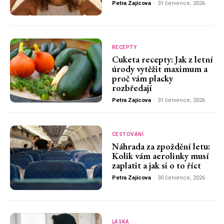
Petra Zajícova
-
31 července, 2026
RECEPTY
Cuketa recepty: Jak z letní
úrody vytěžit maximum a
proč vám placky
rozbředají
Petra Zajícova
-
31 července, 2026
CESTOVÁNÍ
Náhrada za zpoždění letu:
Kolik vám aerolinky musí
zaplatit a jak si o to říct
Petra Zajícova
-
30 července, 2026
LÁSKA