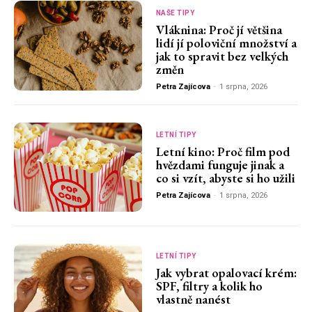
NAŠE TIPY
Vláknina: Proč jí většina
lidí jí poloviční množství a
jak to spravit bez velkých
změn
Petra Zajícova
-
1 srpna, 2026
LETNÍ TIPY
Letní kino: Proč film pod
hvězdami funguje jinak a
co si vzít, abyste si ho užili
Petra Zajícova
-
1 srpna, 2026
LETNÍ TIPY
Jak vybrat opalovací krém:
SPF, filtry a kolik ho
vlastně nanést