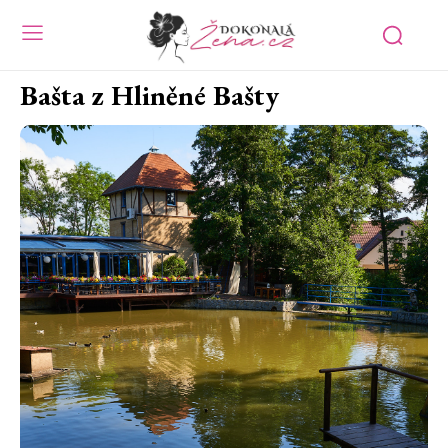
Bašta z Hliněné Bašty