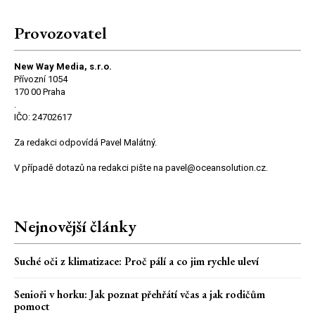
Provozovatel
New Way Media, s.r.o.
Přívozní 1054
170 00 Praha
.
IČO: 24702617
Za redakci odpovídá Pavel Malátný.
V případě dotazů na redakci pište na pavel@oceansolution.cz.
Nejnovější články
Suché oči z klimatizace: Proč pálí a co jim rychle uleví
Senioři v horku: Jak poznat přehřátí včas a jak rodičům
pomoct