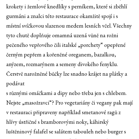
krokety i žemlové knedlíky s perníkem, které si zběhlí
gurmáni a znalci této restaurace okamžitě spojí i s
místní svíčkovou slazenou medem lesních včel. Všechny
tyto chutě doplňuje omamná uzená vůně na rožni
pečeného vepřového čili italské „porchety“ opepřené
černým pepřem a kořeněné oreganem, bazalkou,
anýzem, rozmarýnem a semeny divokého fenyklu.
Čerstvě narožněné bůčky lze snadno krájet na plátky a
podávat
s různými omáčkami a dipy nebo třeba jen s chlebem.
Nejste „masožravci“? Pro vegetariány či vegany pak mají
v restauraci připraveny například smetanové ragů z
hlívy ústřičné s bramborovými noky, káhirský
luštěninový falafel se salátem tabouleh nebo burger s