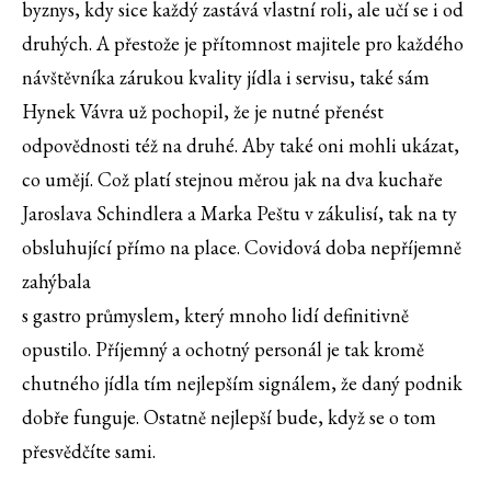
byznys, kdy sice každý zastává vlastní roli, ale učí se i od
druhých. A přestože je přítomnost majitele pro každého
návštěvníka zárukou kvality jídla i servisu, také sám
Hynek Vávra už pochopil, že je nutné přenést
odpovědnosti též na druhé. Aby také oni mohli ukázat,
co umějí. Což platí stejnou měrou jak na dva kuchaře
Jaroslava Schindlera a Marka Peštu v zákulisí, tak na ty
obsluhující přímo na place. Covidová doba nepříjemně
zahýbala
s gastro průmyslem, který mnoho lidí definitivně
opustilo. Příjemný a ochotný personál je tak kromě
chutného jídla tím nejlepším signálem, že daný podnik
dobře funguje. Ostatně nejlepší bude, když se o tom
přesvědčíte sami.