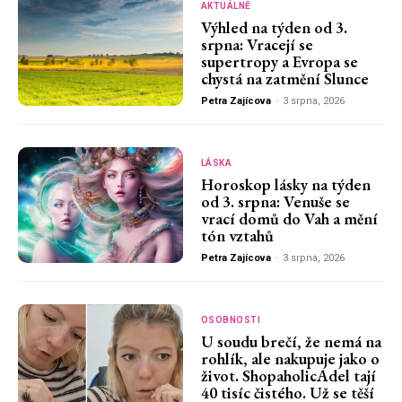
AKTUÁLNĚ
Výhled na týden od 3.
srpna: Vracejí se
supertropy a Evropa se
chystá na zatmění Slunce
Petra Zajícova
-
3 srpna, 2026
LÁSKA
Horoskop lásky na týden
od 3. srpna: Venuše se
vrací domů do Vah a mění
tón vztahů
Petra Zajícova
-
3 srpna, 2026
OSOBNOSTI
U soudu brečí, že nemá na
rohlík, ale nakupuje jako o
život. ShopaholicAdel tají
40 tisíc čistého. Už se těší