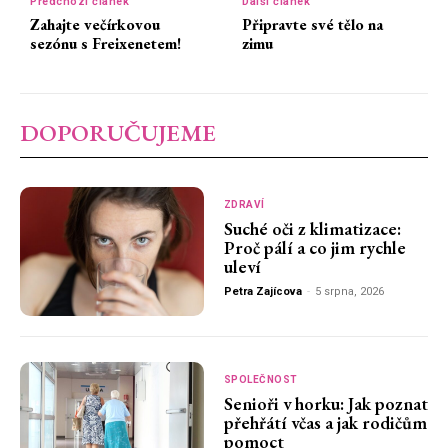
Předchozí článek
Další článek
Zahajte večírkovou
Připravte své tělo na
sezónu s Freixenetem!
zimu
DOPORUČUJEME
ZDRAVÍ
Suché oči z klimatizace:
Proč pálí a co jim rychle
uleví
Petra Zajícova
-
5 srpna, 2026
SPOLEČNOST
Senioři v horku: Jak poznat
přehřátí včas a jak rodičům
pomoct