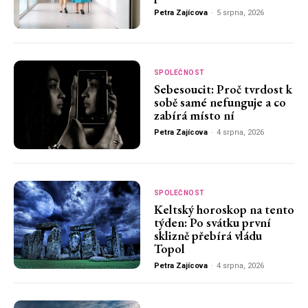
Petra Zajícova
-
5 srpna, 2026
SPOLEČNOST
Sebesoucit: Proč tvrdost k
sobě samé nefunguje a co
zabírá místo ní
Petra Zajícova
-
4 srpna, 2026
SPOLEČNOST
Keltský horoskop na tento
týden: Po svátku první
sklizně přebírá vládu
Topol
Petra Zajícova
-
4 srpna, 2026