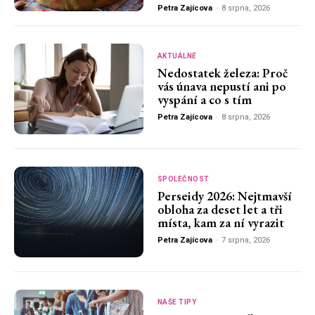
Petra Zajícova
-
8 srpna, 2026
AKTUÁLNĚ
Nedostatek železa: Proč
vás únava nepustí ani po
vyspání a co s tím
Petra Zajícova
-
8 srpna, 2026
SPOLEČNOST
Perseidy 2026: Nejtmavší
obloha za deset let a tři
místa, kam za ní vyrazit
Petra Zajícova
-
7 srpna, 2026
NAŠE TIPY