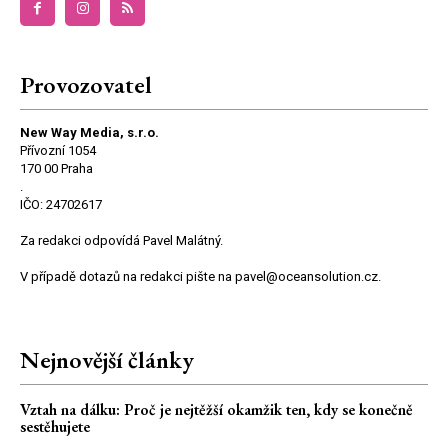
Provozovatel
New Way Media, s.r.o.
Přívozní 1054
170 00 Praha
.
IČO: 24702617
Za redakci odpovídá Pavel Malátný.
V případě dotazů na redakci pište na pavel@oceansolution.cz.
Nejnovější články
Vztah na dálku: Proč je nejtěžší okamžik ten, kdy se konečně
sestěhujete