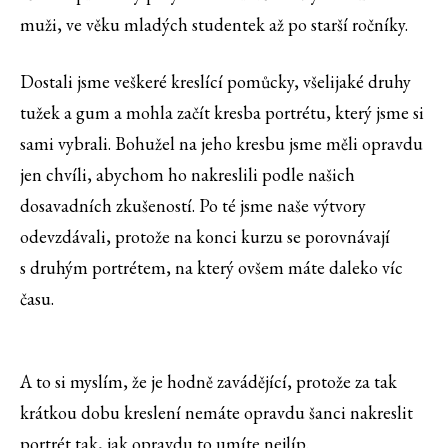
muži, ve věku mladých studentek až po starší ročníky.
Dostali jsme veškeré kreslící pomůcky, všelijaké druhy
tužek a gum a mohla začít kresba portrétu, který jsme si
sami vybrali. Bohužel na jeho kresbu jsme měli opravdu
jen chvíli, abychom ho nakreslili podle našich
dosavadních zkušeností. Po té jsme naše výtvory
odevzdávali, protože na konci kurzu se porovnávají
s druhým portrétem, na který ovšem máte daleko víc
času.
A to si myslím, že je hodně zavádějící, protože za tak
krátkou dobu kreslení nemáte opravdu šanci nakreslit
portrét tak, jak opravdu to umíte nejlíp.