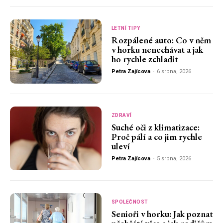
LETNÍ TIPY
Rozpálené auto: Co v něm
v horku nenechávat a jak
ho rychle zchladit
Petra Zajícova
-
6 srpna, 2026
ZDRAVÍ
Suché oči z klimatizace:
Proč pálí a co jim rychle
uleví
Petra Zajícova
-
5 srpna, 2026
SPOLEČNOST
Senioři v horku: Jak poznat