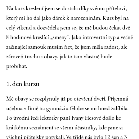
Na kurz kreslení jsem se dostala díky svému přítelovi,
který mi ho dal jako dárek k narozeninám. Kurz byl na
celý víkend a dozvěděla jsem se, že mě budou čekat dvě
8 hodinové kreslící „směny“. Jako introvertní typ a věčně
začínající samouk musím říct, že jsem měla radost, ale
zároveň trochu i obavy, jak to tam vlastně bude
probíhat.
1. den kurzu
Mé obavy se rozplynuly již po otevření dveří. Příjemná
učebna v Brně na gymnáziu Globe se mi hned zalíbila.
Po úvodní řeči lektorky paní Ivany Hesové došlo ke
krátkému seznámení se všemi účastníky, kde jsme si
všichni přátelsky potykali. Ve třídě nás bylo 12 žen a 3