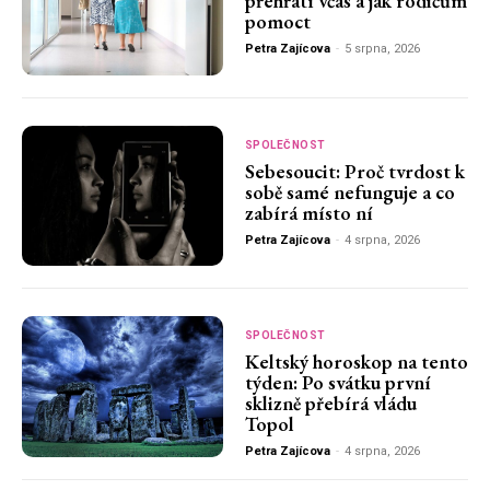
přehřátí včas a jak rodičům
pomoct
Petra Zajícova
-
5 srpna, 2026
SPOLEČNOST
Sebesoucit: Proč tvrdost k
sobě samé nefunguje a co
zabírá místo ní
Petra Zajícova
-
4 srpna, 2026
SPOLEČNOST
Keltský horoskop na tento
týden: Po svátku první
sklizně přebírá vládu
Topol
Petra Zajícova
-
4 srpna, 2026