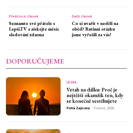
Předchozí článek
Další článek
Seznamte své přátele s
Co si uvařit v neděli na
Lepší.TV a získejte měsíc
oběd? Rutinní otázku
sledování zdarma
jsme vyřešili za vás!
DOPORUČUJEME
LÁSKA
Vztah na dálku: Proč je
nejtěžší okamžik ten, kdy
se konečně sestěhujete
Petra Zajícova
-
9 srpna, 2026