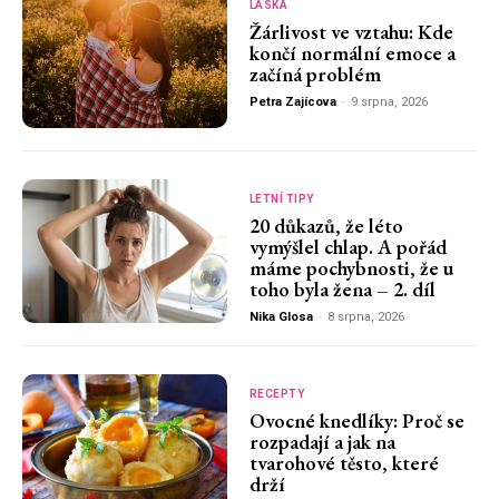
LÁSKA
Žárlivost ve vztahu: Kde
končí normální emoce a
začíná problém
Petra Zajícova
-
9 srpna, 2026
LETNÍ TIPY
20 důkazů, že léto
vymýšlel chlap. A pořád
máme pochybnosti, že u
toho byla žena – 2. díl
Nika Glosa
-
8 srpna, 2026
RECEPTY
Ovocné knedlíky: Proč se
rozpadají a jak na
tvarohové těsto, které
drží