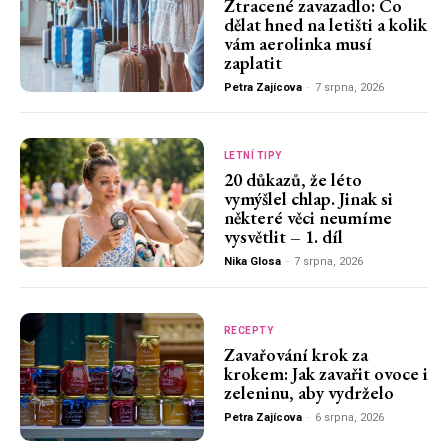
Ztracené zavazadlo: Co
dělat hned na letišti a kolik
vám aerolinka musí
zaplatit
Petra Zajícova
-
7 srpna, 2026
LETNÍ TIPY
20 důkazů, že léto
vymýšlel chlap. Jinak si
některé věci neumíme
vysvětlit – 1. díl
Nika Glosa
-
7 srpna, 2026
RECEPTY
Zavařování krok za
krokem: Jak zavařit ovoce i
zeleninu, aby vydrželo
Petra Zajícova
-
6 srpna, 2026