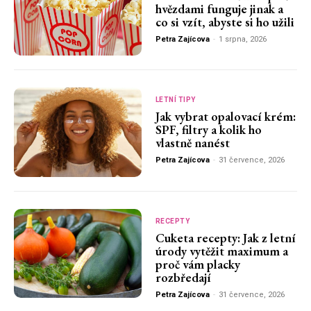
hvězdami funguje jinak a
co si vzít, abyste si ho užili
Petra Zajícova
-
1 srpna, 2026
LETNÍ TIPY
Jak vybrat opalovací krém:
SPF, filtry a kolik ho
vlastně nanést
Petra Zajícova
-
31 července, 2026
RECEPTY
Cuketa recepty: Jak z letní
úrody vytěžit maximum a
proč vám placky
rozbředají
Petra Zajícova
-
31 července, 2026