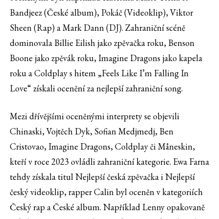
Bandjeez (České album), Pokáč (Videoklip), Viktor
Sheen (Rap) a Mark Dann (DJ). Zahraniční scéně
dominovala Billie Eilish jako zpěvačka roku, Benson
Boone jako zpěvák roku, Imagine Dragons jako kapela
roku a Coldplay s hitem „Feels Like I’m Falling In
Love“ získali ocenění za nejlepší zahraniční song.
Mezi dřívějšími oceněnými interprety se objevili
Chinaski, Vojtěch Dyk, Sofian Medjmedj, Ben
Cristovao, Imagine Dragons, Coldplay či Måneskin,
kteří v roce 2023 ovládli zahraniční kategorie. Ewa Farna
tehdy získala titul Nejlepší česká zpěvačka i Nejlepší
český videoklip, rapper Calin byl oceněn v kategoriích
Český rap a České album. Například Lenny opakovaně