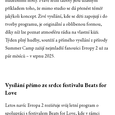
hudebními hosty. Právě letní tábory jsou úžasným
příkladem toho, že mimo studio se dá přenést téměř
jakýkoli koncept. Živé vysílání, kde se děti zapojují i do
tvorby programu, je originální a oblíbenou formou,
díky níž lze poznat atmosféru rádia na vlastní kůži.
Týden plný hudby, soutěží a přímého vysílání z přírody
Summer Camp zažijí nejmladší fanoušci Evropy 2 už za
pár měsíců – v srpnu 2025.
Vysílání přímo ze srdce festivalu Beats for
Love
Letos navíc Evropa 2 rozšiřuje svůj letní program o
spolupráci s festivalem Beats for Love, kde v rámci