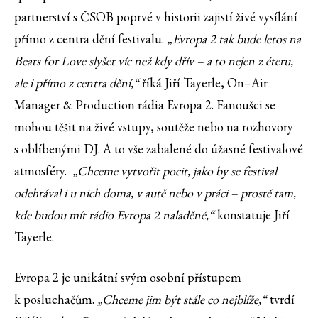
partnerství s ČSOB poprvé v historii zajistí živé vysílání
přímo z centra dění festivalu.
„Evropa 2 tak bude letos na
Beats for Love slyšet víc než kdy dřív – a to nejen z éteru,
ale i přímo z centra dění,“
říká Jiří Tayerle, On–Air
Manager & Production rádia Evropa 2. Fanoušci se
mohou těšit na živé vstupy, soutěže nebo na rozhovory
s oblíbenými DJ. A to vše zabalené do úžasné festivalové
atmosféry.
„Chceme vytvořit pocit, jako by se festival
odehrával i u nich doma, v autě nebo v práci – prostě tam,
kde budou mít rádio Evropa 2 naladěné,“
konstatuje Jiří
Tayerle.
Evropa 2 je unikátní svým osobní přístupem
k posluchačům.
„Chceme jim být stále co nejblíže,“
tvrdí