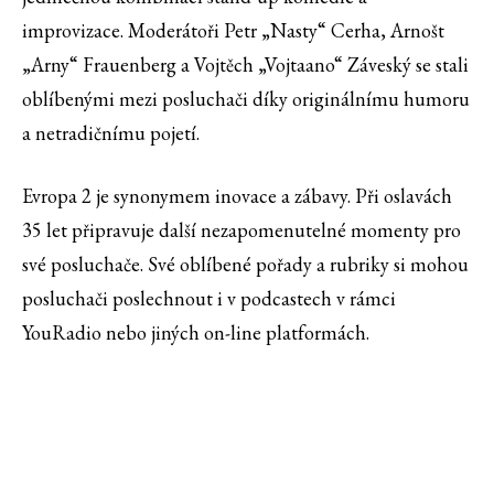
improvizace. Moderátoři Petr „Nasty“ Cerha, Arnošt
„Arny“ Frauenberg a Vojtěch „Vojtaano“ Záveský se stali
oblíbenými mezi posluchači díky originálnímu humoru
a netradičnímu pojetí.
Evropa 2 je synonymem inovace a zábavy. Při oslavách
35 let připravuje další nezapomenutelné momenty pro
své posluchače. Své oblíbené pořady a rubriky si mohou
posluchači poslechnout i v podcastech v rámci
YouRadio nebo jiných on-line platformách.