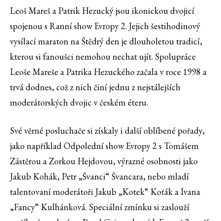
Leoš Mareš a Patrik Hezucký jsou ikonickou dvojicí
spojenou s Ranní show Evropy 2. Jejich šestihodinový
vysílací maraton na Štědrý den je dlouholetou tradicí,
kterou si fanoušci nemohou nechat ujít. Spolupráce
Leoše Mareše a Patrika Hezuckého začala v roce 1998 a
trvá dodnes, což z nich činí jednu z nejstálejších
moderátorských dvojic v českém éteru.
Své věrné posluchače si získaly i další oblíbené pořady,
jako například Odpolední show Evropy 2 s Tomášem
Zástěrou a Zorkou Hejdovou, výrazné osobnosti jako
Jakub Kohák, Petr „Švanci“ Švancara, nebo mladí
talentovaní moderátoři Jakub „Kotek“ Koťák a Ivana
„Fancy“ Kulhánková. Speciální zmínku si zaslouží