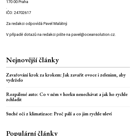
170 00 Praha
.
IČO: 24702617
Za redakci odpovídá Pavel Malátný.
V případě dotazů na redakci pište na pavel@oceansolution.cz.
Nejnovější články
Zavařování krok za krokem: Jak zavařit ovoce i zeleninu, aby
vydrželo
Rozpálené auto: Co v něm v horku nenechávat a jak ho rychle
zchladit
Suché oči z klimatizace: Proč pálí a co jim rychle uleví
Populární články