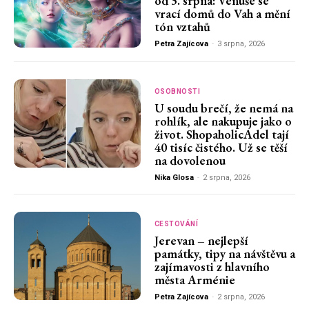
od 3. srpna: Venuše se
vrací domů do Vah a mění
tón vztahů
Petra Zajícova
-
3 srpna, 2026
OSOBNOSTI
U soudu brečí, že nemá na
rohlík, ale nakupuje jako o
život. ShopaholicAdel tají
40 tisíc čistého. Už se těší
na dovolenou
Nika Glosa
-
2 srpna, 2026
CESTOVÁNÍ
Jerevan – nejlepší
památky, tipy na návštěvu a
zajímavosti z hlavního
města Arménie
Petra Zajícova
-
2 srpna, 2026