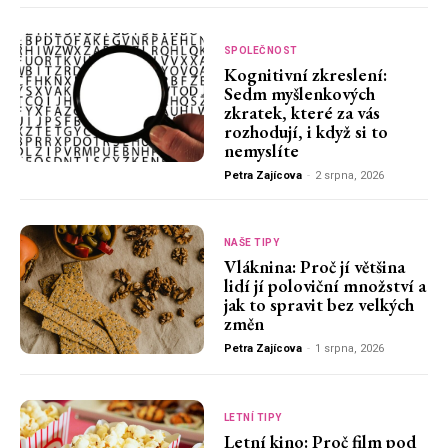
SPOLEČNOST
Kognitivní zkreslení:
Sedm myšlenkových
zkratek, které za vás
rozhodují, i když si to
nemyslíte
Petra Zajícova
-
2 srpna, 2026
NAŠE TIPY
Vláknina: Proč jí většina
lidí jí poloviční množství a
jak to spravit bez velkých
změn
Petra Zajícova
-
1 srpna, 2026
LETNÍ TIPY
Letní kino: Proč film pod