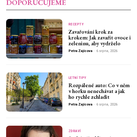
DOPORUČUJEME
RECEPTY
Zavařování krok za
krokem: Jak zavařit ovoce i
zeleninu, aby vydrželo
Petra Zajícova
-
6 srpna, 2026
LETNÍ TIPY
Rozpálené auto: Co v něm
v horku nenechávat a jak
ho rychle zchladit
Petra Zajícova
-
6 srpna, 2026
ZDRAVÍ