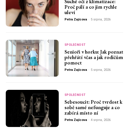
Suché oči z klimatizace:
Proč pálí a co jim rychle
uleví
Petra Zajícova
-
5 srpna, 2026
SPOLEČNOST
Senioři v horku: Jak poznat
přehřátí včas a jak rodičům
pomoct
Petra Zajícova
-
5 srpna, 2026
SPOLEČNOST
Sebesoucit: Proč tvrdost k
sobě samé nefunguje a co
zabírá místo ní
Petra Zajícova
-
4 srpna, 2026