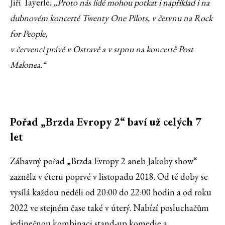
Jiří Tayerle.
„Proto nás lidé mohou potkat i například i na
dubnovém koncertě Twenty One Pilots, v červnu na Rock
for People,
v červenci právě v Ostravě a v srpnu na koncertě Post
Malonea.“
Pořad „Brzda Evropy 2“ baví už celých 7
let
Zábavný pořad „Brzda Evropy 2 aneb Jakoby show“
zazněla v éteru poprvé v listopadu 2018. Od té doby se
vysílá každou neděli od 20:00 do 22:00 hodin a od roku
2022 ve stejném čase také v úterý. Nabízí posluchačům
jedinečnou kombinaci stand-up komedie a