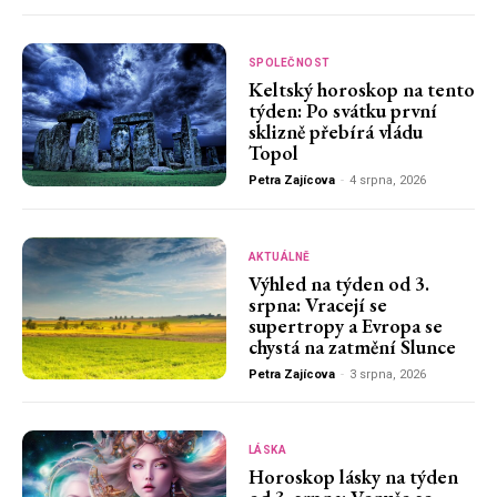
SPOLEČNOST
Keltský horoskop na tento
týden: Po svátku první
sklizně přebírá vládu
Topol
Petra Zajícova
-
4 srpna, 2026
AKTUÁLNĚ
Výhled na týden od 3.
srpna: Vracejí se
supertropy a Evropa se
chystá na zatmění Slunce
Petra Zajícova
-
3 srpna, 2026
LÁSKA
Horoskop lásky na týden