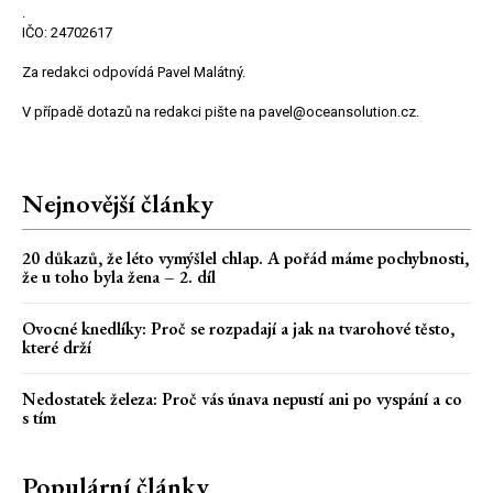
.
IČO: 24702617
Za redakci odpovídá Pavel Malátný.
V případě dotazů na redakci pište na pavel@oceansolution.cz.
Nejnovější články
20 důkazů, že léto vymýšlel chlap. A pořád máme pochybnosti,
že u toho byla žena – 2. díl
Ovocné knedlíky: Proč se rozpadají a jak na tvarohové těsto,
které drží
Nedostatek železa: Proč vás únava nepustí ani po vyspání a co
s tím
Populární články