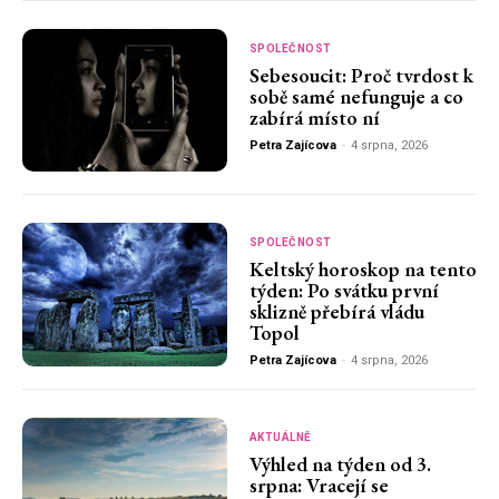
SPOLEČNOST
Sebesoucit: Proč tvrdost k
sobě samé nefunguje a co
zabírá místo ní
Petra Zajícova
-
4 srpna, 2026
SPOLEČNOST
Keltský horoskop na tento
týden: Po svátku první
sklizně přebírá vládu
Topol
Petra Zajícova
-
4 srpna, 2026
AKTUÁLNĚ
Výhled na týden od 3.
srpna: Vracejí se