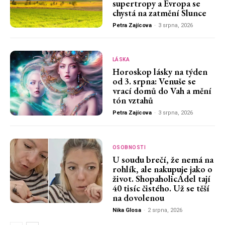
supertropy a Evropa se
chystá na zatmění Slunce
Petra Zajícova
-
3 srpna, 2026
LÁSKA
Horoskop lásky na týden
od 3. srpna: Venuše se
vrací domů do Vah a mění
tón vztahů
Petra Zajícova
-
3 srpna, 2026
OSOBNOSTI
U soudu brečí, že nemá na
rohlík, ale nakupuje jako o
život. ShopaholicAdel tají
40 tisíc čistého. Už se těší
na dovolenou
Nika Glosa
-
2 srpna, 2026