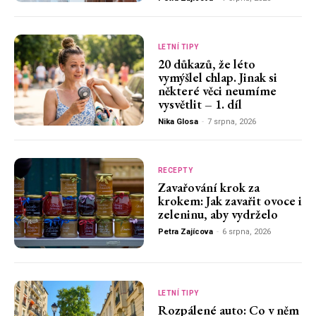
LETNÍ TIPY
20 důkazů, že léto
vymýšlel chlap. Jinak si
některé věci neumíme
vysvětlit – 1. díl
Nika Glosa
-
7 srpna, 2026
RECEPTY
Zavařování krok za
krokem: Jak zavařit ovoce i
zeleninu, aby vydrželo
Petra Zajícova
-
6 srpna, 2026
LETNÍ TIPY
Rozpálené auto: Co v něm