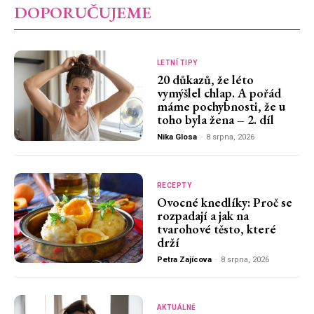
DOPORUČUJEME
LETNÍ TIPY
20 důkazů, že léto
vymýšlel chlap. A pořád
máme pochybnosti, že u
toho byla žena – 2. díl
Nika Glosa
-
8 srpna, 2026
RECEPTY
Ovocné knedlíky: Proč se
rozpadají a jak na
tvarohové těsto, které
drží
Petra Zajícova
-
8 srpna, 2026
AKTUÁLNĚ