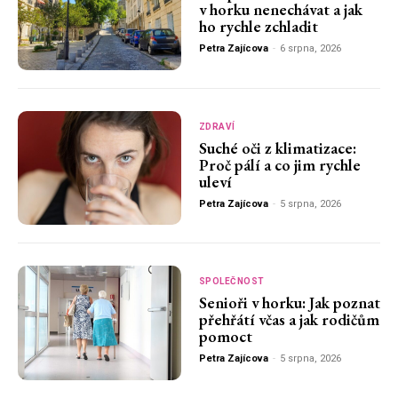
v horku nenechávat a jak
ho rychle zchladit
Petra Zajícova
-
6 srpna, 2026
ZDRAVÍ
Suché oči z klimatizace:
Proč pálí a co jim rychle
uleví
Petra Zajícova
-
5 srpna, 2026
SPOLEČNOST
Senioři v horku: Jak poznat
přehřátí včas a jak rodičům
pomoct
Petra Zajícova
-
5 srpna, 2026