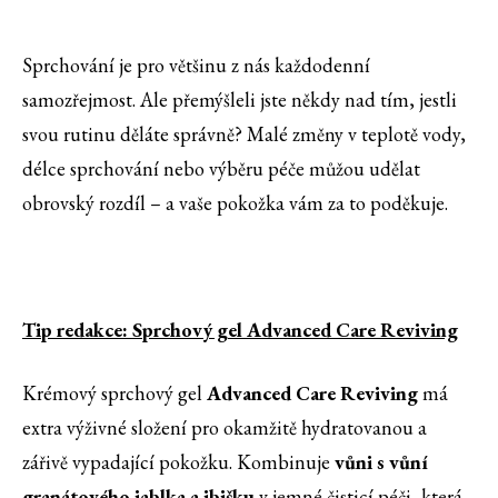
'
Sprchování je pro většinu z nás každodenní
samozřejmost. Ale přemýšleli jste někdy nad tím, jestli
svou rutinu děláte správně? Malé změny v teplotě vody,
délce sprchování nebo výběru péče můžou udělat
obrovský rozdíl – a vaše pokožka vám za to poděkuje.
Tip redakce: Sprchový gel Advanced Care Reviving
Krémový sprchový gel
Advanced Care Reviving
má
extra výživné složení pro okamžitě hydratovanou a
zářivě vypadající pokožku. Kombinuje
vůni s vůní
granátového jablka a ibišku
v jemné čisticí péči, která