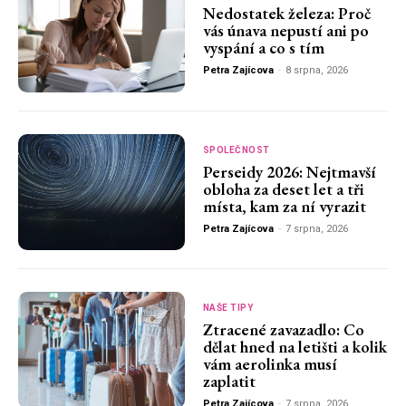
Nedostatek železa: Proč
vás únava nepustí ani po
vyspání a co s tím
Petra Zajícova
-
8 srpna, 2026
SPOLEČNOST
Perseidy 2026: Nejtmavší
obloha za deset let a tři
místa, kam za ní vyrazit
Petra Zajícova
-
7 srpna, 2026
NAŠE TIPY
Ztracené zavazadlo: Co
dělat hned na letišti a kolik
vám aerolinka musí
zaplatit
Petra Zajícova
-
7 srpna, 2026