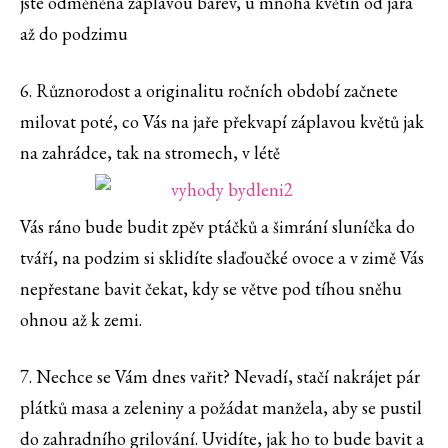
jste odměněna záplavou barev, u mnoha květin od jara
až do podzimu
6. Různorodost a originalitu ročních období začnete
milovat poté, co Vás na jaře překvapí záplavou květů jak
na zahrádce, tak na stromech, v létě
Vás ráno bude budit zpěv ptáčků a šimrání sluníčka do
tváří, na podzim si sklidíte slaďoučké ovoce a v zimě Vás
nepřestane bavit čekat, kdy se větve pod tíhou sněhu
ohnou až k zemi.
7. Nechce se Vám dnes vařit? Nevadí, stačí nakrájet pár
plátků masa a zeleniny a požádat manžela, aby se pustil
do zahradního grilování. Uvidíte, jak ho to bude bavit a