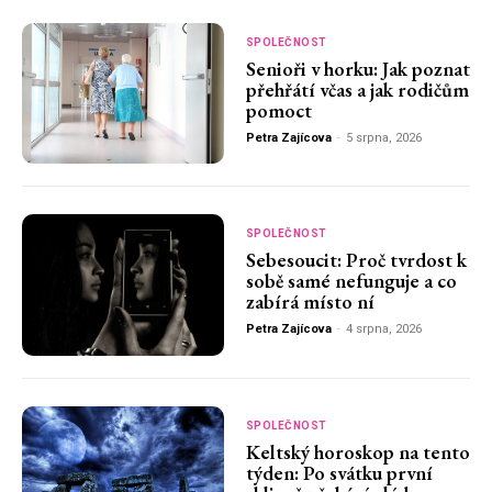
SPOLEČNOST
Senioři v horku: Jak poznat
přehřátí včas a jak rodičům
pomoct
Petra Zajícova
-
5 srpna, 2026
SPOLEČNOST
Sebesoucit: Proč tvrdost k
sobě samé nefunguje a co
zabírá místo ní
Petra Zajícova
-
4 srpna, 2026
SPOLEČNOST
Keltský horoskop na tento
týden: Po svátku první