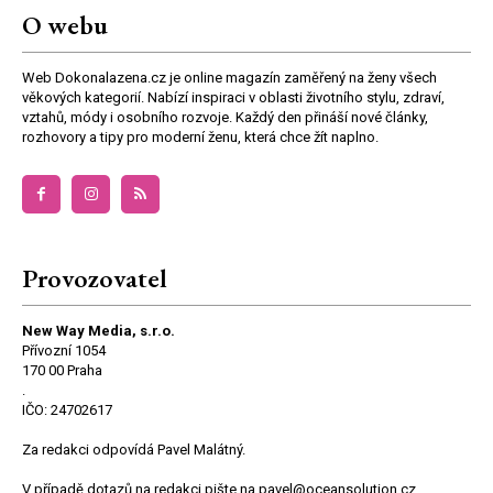
O webu
Web Dokonalazena.cz je online magazín zaměřený na ženy všech
věkových kategorií. Nabízí inspiraci v oblasti životního stylu, zdraví,
vztahů, módy i osobního rozvoje. Každý den přináší nové články,
rozhovory a tipy pro moderní ženu, která chce žít naplno.
Provozovatel
New Way Media, s.r.o.
Přívozní 1054
170 00 Praha
.
IČO: 24702617
Za redakci odpovídá Pavel Malátný.
V případě dotazů na redakci pište na pavel@oceansolution.cz.