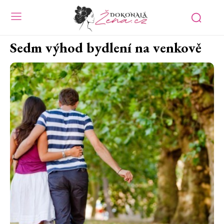
Sedm výhod bydlení na venkově