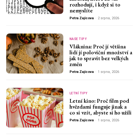
rozhodují, i když si to
nemyslíte
Petra Zajícova
-
2 srpna, 2026
NAŠE TIPY
Vláknina: Proč jí většina
lidí jí poloviční množství a
jak to spravit bez velkých
změn
Petra Zajícova
-
1 srpna, 2026
LETNÍ TIPY
Letní kino: Proč film pod
hvězdami funguje jinak a
co si vzít, abyste si ho užili
Petra Zajícova
-
1 srpna, 2026