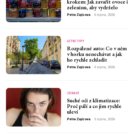
krokem: Jak zavařit ovoce i
zeleninu, aby vydrželo
Petra Zajícova
-
6 srpna, 2026
LETNÍ TIPY
Rozpálené auto: Co v něm
v horku nenechávat a jak
ho rychle zchladit
Petra Zajícova
-
6 srpna, 2026
ZDRAVÍ
Suché oči z klimatizace:
Proč pálí a co jim rychle
uleví
Petra Zajícova
-
5 srpna, 2026