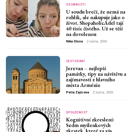
OSOBNOSTI
U soudu brečí, že nemá na
rohlík, ale nakupuje jako o
život. ShopaholicAdel tají
40 tisíc čistého. Už se těší
na dovolenou
Nika Glosa
-
2 srpna, 2026
CESTOVÁNÍ
Jerevan – nejlepší
památky, tipy na návštěvu a
zajímavosti z hlavního
města Arménie
Petra Zajícova
-
2 srpna, 2026
SPOLEČNOST
Kognitivní zkreslení:
Sedm myšlenkových
zkratek, které za vás