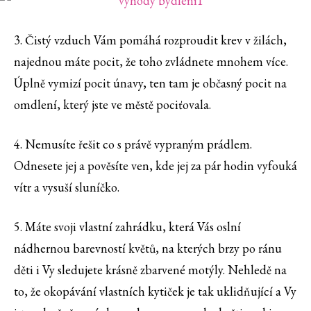
3. Čistý vzduch Vám pomáhá rozproudit krev v žilách,
najednou máte pocit, že toho zvládnete mnohem více.
Úplně vymizí pocit únavy, ten tam je občasný pocit na
omdlení, který jste ve městě pociťovala.
4. Nemusíte řešit co s právě vypraným prádlem.
Odnesete jej a pověsíte ven, kde jej za pár hodin vyfouká
vítr a vysuší sluníčko.
5. Máte svoji vlastní zahrádku, která Vás oslní
nádhernou barevností květů, na kterých brzy po ránu
děti i Vy sledujete krásně zbarvené motýly. Nehledě na
to, že okopávání vlastních kytiček je tak uklidňující a Vy