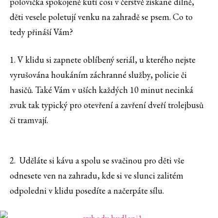
polovička spokojeně kutí cosi v čerstvě získané dílně,
děti vesele poletují venku na zahradě se psem. Co to
tedy přináší Vám?
1. V klidu si zapnete oblíbený seriál, u kterého nejste
vyrušována houkáním záchranné služby, policie či
hasičů. Také Vám v uších každých 10 minut necinká
zvuk tak typický pro otevření a zavření dveří trolejbusů
či tramvají.
2. Uděláte si kávu a spolu se svačinou pro děti vše
odnesete ven na zahradu, kde si ve slunci zalitém
odpoledni v klidu posedíte a načerpáte sílu.