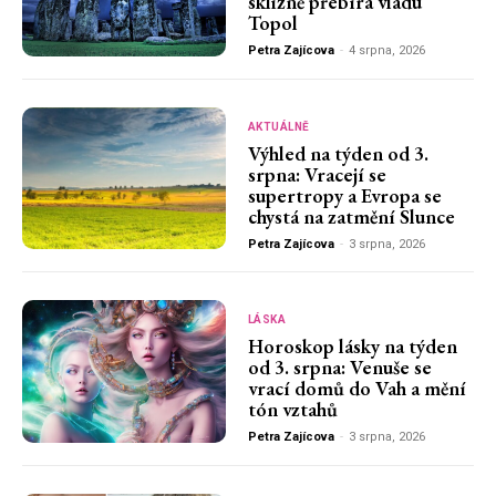
sklizně přebírá vládu
Topol
Petra Zajícova
-
4 srpna, 2026
AKTUÁLNĚ
Výhled na týden od 3.
srpna: Vracejí se
supertropy a Evropa se
chystá na zatmění Slunce
Petra Zajícova
-
3 srpna, 2026
LÁSKA
Horoskop lásky na týden
od 3. srpna: Venuše se
vrací domů do Vah a mění
tón vztahů
Petra Zajícova
-
3 srpna, 2026