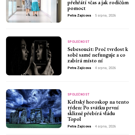
přehřátí včas a jak rodičům
pomoct
Petra Zajícova
-
5 srpna, 2026
SPOLEČNOST
Sebesoucit: Proč tvrdost k
sobě samé nefunguje a co
zabírá místo ní
Petra Zajícova
-
4 srpna, 2026
SPOLEČNOST
Keltský horoskop na tento
týden: Po svátku první
sklizně přebírá vládu
Topol
Petra Zajícova
-
4 srpna, 2026