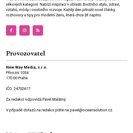
věkových kategorií. Nabízí inspiraci v oblasti životního stylu, zdraví,
vztahů, módy i osobního rozvoje. Každý den přináší nové články,
rozhovory a tipy pro moderní ženu, která chce žít naplno.
Provozovatel
New Way Media, s.r.o.
Přívozní 1054
170 00 Praha
.
IČO: 24702617
Za redakci odpovídá Pavel Malátný.
V případě dotazů na redakci pište na pavel@oceansolution.cz.