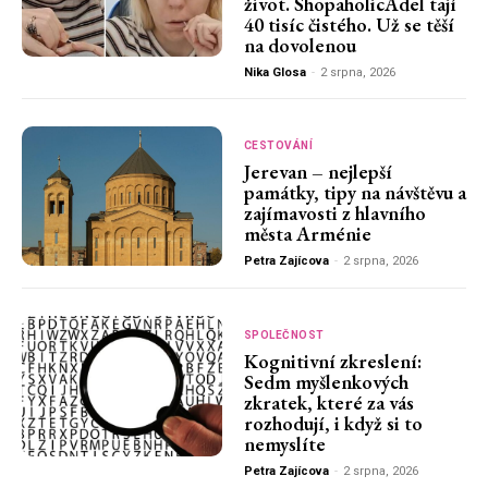
život. ShopaholicAdel tají
40 tisíc čistého. Už se těší
na dovolenou
Nika Glosa
-
2 srpna, 2026
CESTOVÁNÍ
Jerevan – nejlepší
památky, tipy na návštěvu a
zajímavosti z hlavního
města Arménie
Petra Zajícova
-
2 srpna, 2026
SPOLEČNOST
Kognitivní zkreslení:
Sedm myšlenkových
zkratek, které za vás
rozhodují, i když si to
nemyslíte
Petra Zajícova
-
2 srpna, 2026