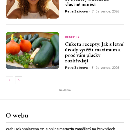
vlastně nanést
Petra Zajícova
-
31 července, 2026
RECEPTY
Cuketa recepty: Jak z letní
úrody vytěžit maximum a
proč vám placky
rozbředají
Petra Zajícova
-
31 července, 2026
Reklama
O webu
Web Dokonalazena.cz je online magazín zaměřený na ženy všech