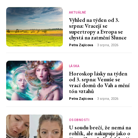
AKTUÁLNĚ
Výhled na týden od 3.
srpna: Vracejí se
supertropy a Evropa se
chystá na zatmění Slunce
Petra Zajícova
-
3 srpna, 2026
LÁSKA
Horoskop lásky na týden
od 3. srpna: Venuše se
vrací domů do Vah a mění
tón vztahů
Petra Zajícova
-
3 srpna, 2026
OSOBNOSTI
U soudu brečí, že nemá na
rohlík, ale nakupuje jako o