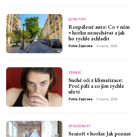
LETNÍ TIPY
Rozpálené auto: Co v něm
v horku nenechávat a jak
ho rychle zchladit
Petra Zajícova
-
6 srpna, 2026
ZDRAVÍ
Suché oči z klimatizace:
Proč pálí a co jim rychle
uleví
Petra Zajícova
-
5 srpna, 2026
SPOLEČNOST
Senioři v horku: Jak poznat