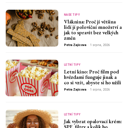
NAŠE TIPY
Vláknina: Proč jí většina
lidí jí poloviční množství a
jak to spravit bez velkých
změn
Petra Zajícova
-
1 srpna, 2026
LETNÍ TIPY
Letní kino: Proč film pod
hvězdami funguje jinak a
co si vzít, abyste si ho užili
Petra Zajícova
-
1 srpna, 2026
LETNÍ TIPY
Jak vybrat opalovací krém:
SPF, filtry a kolik ho