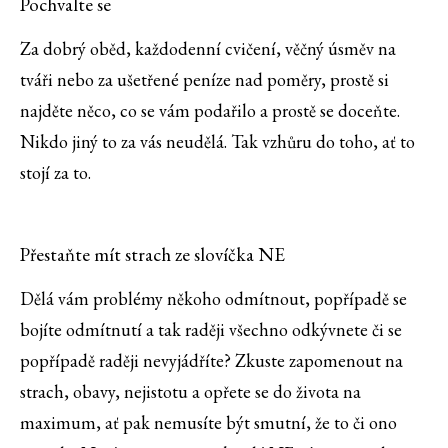
Pochvalte se
Za dobrý oběd, každodenní cvičení, věčný úsměv na
tváři nebo za ušetřené peníze nad poměry, prostě si
najděte něco, co se vám podařilo a prostě se doceňte.
Nikdo jiný to za vás neudělá. Tak vzhůru do toho, ať to
stojí za to.
Přestaňte mít strach ze slovíčka NE
Dělá vám problémy někoho odmítnout, popřípadě se
bojíte odmítnutí a tak raději všechno odkývnete či se
popřípadě raději nevyjádříte? Zkuste zapomenout na
strach, obavy, nejistotu a opřete se do života na
maximum, ať pak nemusíte být smutní, že to či ono