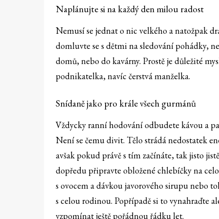
Naplánujte si na každý den milou radost
Nemusí se jednat o nic velkého a natožpak dr
domluvte se s dětmi na sledování pohádky, neb
domů, nebo do kavárny. Prostě je důležité mysl
podnikatelka, navíc čerstvá manželka.
Snídaně jako pro krále všech gurmánů
Vždycky ranní hodování odbudete kávou a pak s
Není se čemu divit. Tělo strádá nedostatek ene
avšak pokud právě s tím začínáte, tak jisto ji
dopředu připravte obložené chlebíčky na celoz
s ovocem a dávkou javorového sirupu nebo toh
s celou rodinou. Popřípadě si to vynahraďte a
vzpomínat ještě pořádnou řádku let.