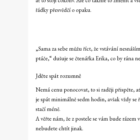
ať to stojí cokoliv. Ale co takhle to změnit a 
řádky přesvědčí o opaku.
„Sama za sebe můžu říct, že vstávání nesnáším
ptáče,“ dušuje se čtenářka Erika, co by rána ne
Jděte spát rozumně
Nemá cenu ponocovat, to si raději přispěte, ať 
je spát minimálně sedm hodin, avšak vždy se ři
stačí méně.
A věřte nám, že z postele se vám bude rázem vs
nebudete chtít jinak.