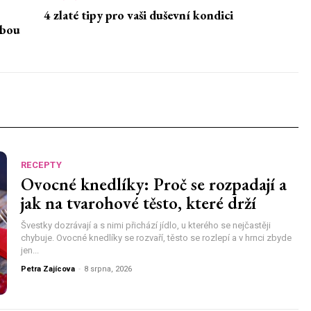
4 zlaté tipy pro vaši duševní kondici
dbou
RECEPTY
Ovocné knedlíky: Proč se rozpadají a
jak na tvarohové těsto, které drží
Švestky dozrávají a s nimi přichází jídlo, u kterého se nejčastěji
chybuje. Ovocné knedlíky se rozvaří, těsto se rozlepí a v hrnci zbyde
jen...
Petra Zajícova
-
8 srpna, 2026