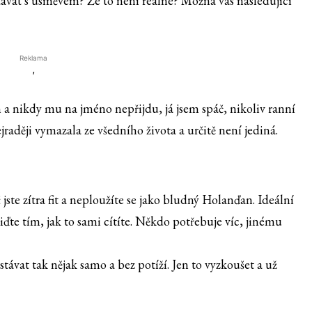
vstávat s úsměvem? Že to není reálné? Možná vás následující
Reklama
'
 a nikdy mu na jméno nepřijdu, já jsem spáč, nikoliv ranní
jraději vymazala ze všedního života a určitě není jediná.
jste zítra fit a neploužíte se jako bludný Holanďan. Ideální
ďte tím, jak to sami cítíte. Někdo potřebuje víc, jinému
távat tak nějak samo a bez potíží. Jen to vyzkoušet a už