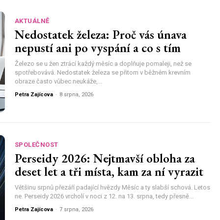
AKTUÁLNĚ
Nedostatek železa: Proč vás únava
nepustí ani po vyspání a co s tím
Železo se u žen ztrácí každý měsíc a doplňuje pomaleji, než se
spotřebovává. Nedostatek železa se přitom v běžném krevním
obraze často vůbec neukáže,...
Petra Zajícova
-
8 srpna, 2026
SPOLEČNOST
Perseidy 2026: Nejtmavší obloha za
deset let a tři místa, kam za ní vyrazit
Většinu srpnů přezáří padající hvězdy Měsíc a ty slabší schová. Letos
ne. Perseidy 2026 vrcholí v noci z 12. na 13. srpna, tedy přesně...
Petra Zajícova
-
7 srpna, 2026