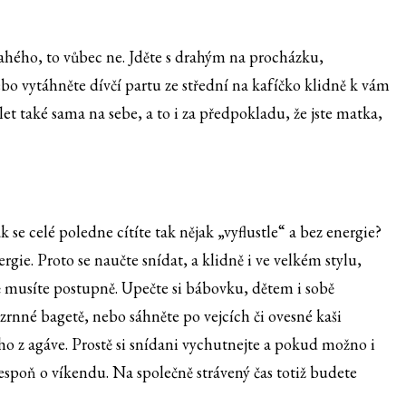
ahého, to vůbec ne. Jděte s drahým na procházku,
o vytáhněte dívčí partu ze střední na kafíčko klidně k vám
et také sama na sebe, a to i za předpokladu, že jste matka,
e celé poledne cítíte tak nějak „vyflustle“ a bez energie?
rgie. Proto se naučte snídat, a klidně i ve velkém stylu,
stě musíte postupně. Upečte si bábovku, dětem i sobě
rnné bagetě, nebo sáhněte po vejcích či ovesné kaši
o z agáve. Prostě si snídani vychutnejte a pokud možno i
lespoň o víkendu. Na společně strávený čas totiž budete