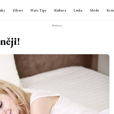
nky
Zdraví
Naše Tipy
Kultura
Láska
Móda
Krás
Reklama
něji!