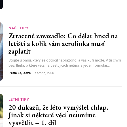
NAŠE TIPY
Ztracené zavazadlo: Co dělat hned na
letišti a kolik vám aerolinka musí
zaplatit
Stojíte u pásu, který se dotočil naprázdno, a váš kufr nikde. V tu chvíli
běží lhůta, o které většina cestujících netuší, a jeden formulář...
Petra Zajícova
-
7 srpna, 2026
LETNÍ TIPY
20 důkazů, že léto vymýšlel chlap.
Jinak si některé věci neumíme
vysvětlit – 1. díl