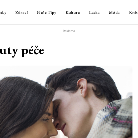
nky
Zdraví
Naše Tipy
Kultura
Láska
Móda
Krás
Reklama
uty péče