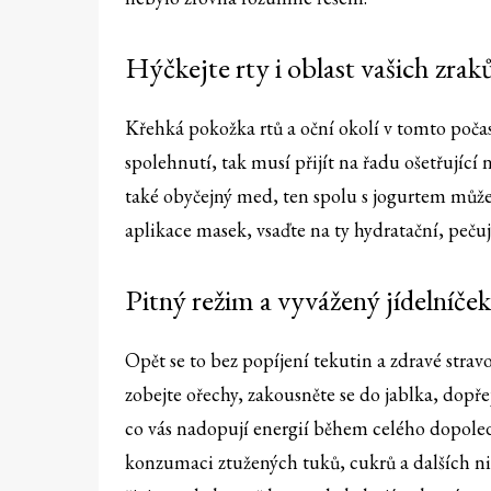
Hýčkejte rty i oblast vašich zrak
Křehká pokožka rtů a oční okolí v tomto poča
spolehnutí, tak musí přijít na řadu ošetřující
také obyčejný med, ten spolu s jogurtem můžet
aplikace masek, vsaďte na ty hydratační, pečuj
Pitný režim a vyvážený jídelníček
Opět se to bez popíjení tekutin a zdravé stra
zobejte ořechy, zakousněte se do jablka, dopřejt
co vás nadopují energií během celého dopoled
konzumaci ztužených tuků, cukrů a dalších nic