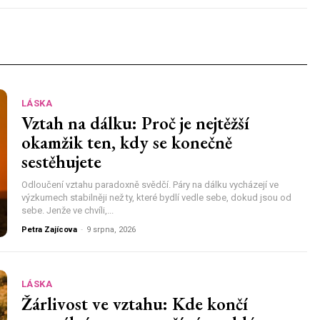
LÁSKA
Vztah na dálku: Proč je nejtěžší
okamžik ten, kdy se konečně
sestěhujete
Odloučení vztahu paradoxně svědčí. Páry na dálku vycházejí ve
výzkumech stabilněji než ty, které bydlí vedle sebe, dokud jsou od
sebe. Jenže ve chvíli,...
Petra Zajícova
-
9 srpna, 2026
LÁSKA
Žárlivost ve vztahu: Kde končí