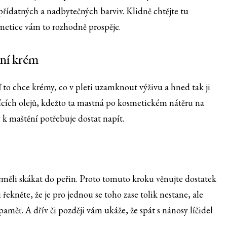
řídatných a nadbytečných barviv. Klidně chtějte tu
smetice vám to rozhodně prospěje.
ční krém
ď to chce krémy, co v pleti uzamknout výživu a hned tak ji
jících olejů, kdežto ta mastná po kosmetickém nátěru na
y k maštění potřebuje dostat napít.
eměli skákat do peřin. Proto tomuto kroku věnujte dostatek
i řekněte, že je pro jednou se toho zase tolik nestane, ale
ěť. A dřív či později vám ukáže, že spát s nánosy líčidel