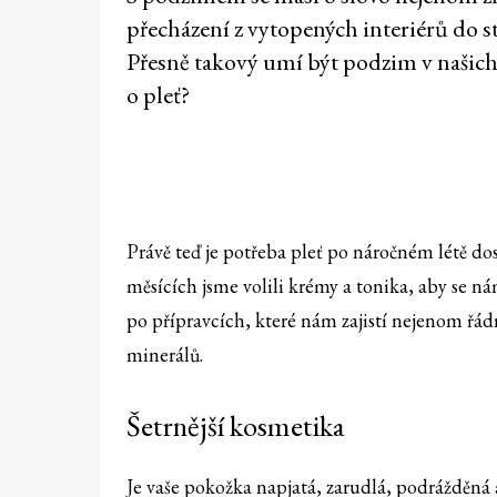
přecházení z vytopených interiérů do s
Přesně takový umí být podzim v našich
o pleť?
Právě teď je potřeba pleť po náročném létě d
měsících jsme volili krémy a tonika, aby se n
po přípravcích, které nám zajistí nejenom řá
minerálů.
Šetrnější kosmetika
Je vaše pokožka napjatá, zarudlá, podrážděná 