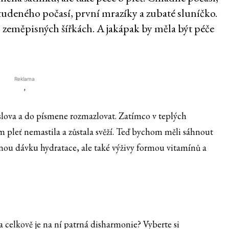
tudeného počasí, první mrazíky a zubaté sluníčko.
 zeměpisných šířkách. A jakápak by měla být péče
Reklama
'
oslova a do písmene rozmazlovat. Zatímco v teplých
ám pleť nemastila a zůstala svěží. Teď bychom měli sáhnout
dnou dávku hydratace, ale také výživy formou vitamínů a
a celkově je na ní patrná disharmonie? Vyberte si