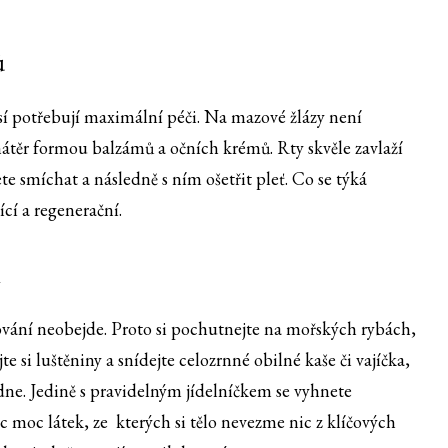
ů
sí potřebují maximální péči. Na mazové žlázy není
 nátěr formou balzámů a očních krémů. Rty skvěle zavlaží
e smíchat a následně s ním ošetřit pleť. Co se týká
ící a regenerační.
vování neobejde. Proto si pochutnejte na mořských rybách,
e si luštěniny a snídejte celozrnné obilné kaše či vajíčka,
ne. Jedině s pravidelným jídelníčkem se vyhnete
 moc látek, ze kterých si tělo nevezme nic z klíčových