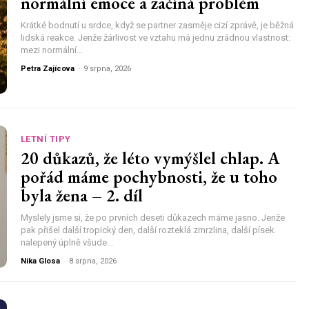
normální emoce a začíná problém
Krátké bodnutí u srdce, když se partner zasměje cizí zprávě, je běžná
lidská reakce. Jenže žárlivost ve vztahu má jednu zrádnou vlastnost:
mezi normální...
Petra Zajícova
-
9 srpna, 2026
LETNÍ TIPY
20 důkazů, že léto vymýšlel chlap. A
pořád máme pochybnosti, že u toho
byla žena – 2. díl
Myslely jsme si, že po prvních deseti důkazech máme jasno. Jenže
pak přišel další tropický den, další rozteklá zmrzlina, další písek
nalepený úplně všude...
Nika Glosa
-
8 srpna, 2026