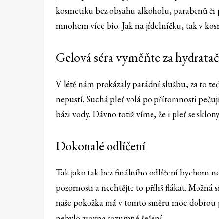
kosmetiku bez obsahu alkoholu, parabenů či p
mnohem více bio. Jak na jídelníčku, tak v ko
Gelová séra vyměňte za hydrata
V létě nám prokázaly parádní službu, za to te
nepustí. Suchá pleť volá po přítomnosti peču
bázi vody. Dávno totiž víme, že i pleť se sklon
Dokonalé odlíčení
Tak jako tak bez finálního odlíčení bychom n
pozornosti a nechtějte to příliš flákat. Možná s
naše pokožka má v tomto směru moc dobrou pam
nebylo zrovna rozumné řešení.