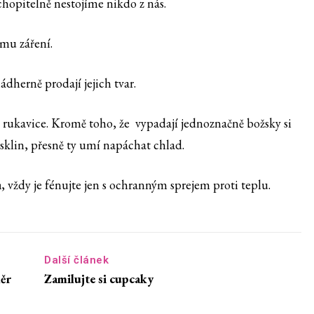
chopitelně nestojíme nikdo z nás.
mu záření.
ádherně prodají jejich tvar.
né rukavice. Kromě toho, že vypadají jednoznačně božsky si
klin, přesně ty umí napáchat chlad.
, vždy je fénujte jen s ochranným sprejem proti teplu.
Další článek
ěr
Zamilujte si cupcaky