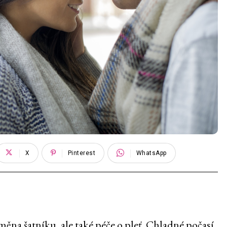
X
Pinterest
WhatsApp
ěna šatníku, ale také péče o pleť. Chladné počasí,