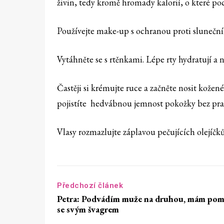
živin, tedy kromě hromady kalorií, o které po
Používejte make-up s ochranou proti sluneční
Vytáhněte se s rtěnkami. Lépe rty hydratují a n
Častěji si krémujte ruce a začněte nosit kože
pojistíte hedvábnou jemnost pokožky bez pras
Vlasy rozmazlujte záplavou pečujících olejíčků
Předchozí článek
Petra: Podvádím muže na druhou, mám pom
se svým švagrem