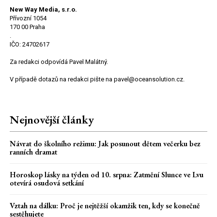
New Way Media, s.r.o.
Přívozní 1054
170 00 Praha
.
IČO: 24702617
Za redakci odpovídá Pavel Malátný.
V případě dotazů na redakci pište na pavel@oceansolution.cz.
Nejnovější články
Návrat do školního režimu: Jak posunout dětem večerku bez
ranních dramat
Horoskop lásky na týden od 10. srpna: Zatmění Slunce ve Lvu
otevírá osudová setkání
Vztah na dálku: Proč je nejtěžší okamžik ten, kdy se konečně
sestěhujete