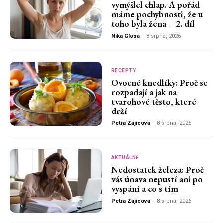
vymýšlel chlap. A pořád
máme pochybnosti, že u
toho byla žena – 2. díl
Nika Glosa
-
8 srpna, 2026
RECEPTY
Ovocné knedlíky: Proč se
rozpadají a jak na
tvarohové těsto, které
drží
Petra Zajícova
-
8 srpna, 2026
AKTUÁLNĚ
Nedostatek železa: Proč
vás únava nepustí ani po
vyspání a co s tím
Petra Zajícova
-
8 srpna, 2026