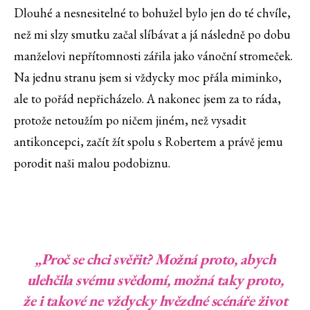
Dlouhé a nesnesitelné to bohužel bylo jen do té chvíle,
než mi slzy smutku začal slíbávat a já následně po dobu
manželovi nepřítomnosti zářila jako vánoční stromeček.
Na jednu stranu jsem si vždycky moc přála miminko,
ale to pořád nepřicházelo. A nakonec jsem za to ráda,
protože netoužím po ničem jiném, než vysadit
antikoncepci, začít žít spolu s Robertem a právě jemu
porodit naši malou podobiznu.
„Proč se chci svěřit? Možná proto, abych
ulehčila svému svědomí, možná taky proto,
že i takové ne vždycky hvězdné scénáře život