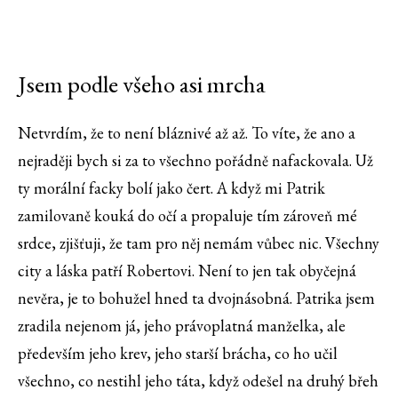
Jsem podle všeho asi mrcha
Netvrdím, že to není bláznivé až až. To víte, že ano a
nejraději bych si za to všechno pořádně nafackovala. Už
ty morální facky bolí jako čert. A když mi Patrik
zamilovaně kouká do očí a propaluje tím zároveň mé
srdce, zjišťuji, že tam pro něj nemám vůbec nic. Všechny
city a láska patří Robertovi. Není to jen tak obyčejná
nevěra, je to bohužel hned ta dvojnásobná. Patrika jsem
zradila nejenom já, jeho právoplatná manželka, ale
především jeho krev, jeho starší brácha, co ho učil
všechno, co nestihl jeho táta, když odešel na druhý břeh