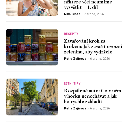
některé věci neumíme
vysvětlit – 1. díl
Nika Glosa
-
7 srpna, 2026
RECEPTY
Zavařování krok za
krokem: Jak zavařit ovoce i
zeleninu, aby vydrželo
Petra Zajícova
-
6 srpna, 2026
LETNÍ TIPY
Rozpálené auto: Co v něm
v horku nenechávat a jak
ho rychle zchladit
Petra Zajícova
-
6 srpna, 2026