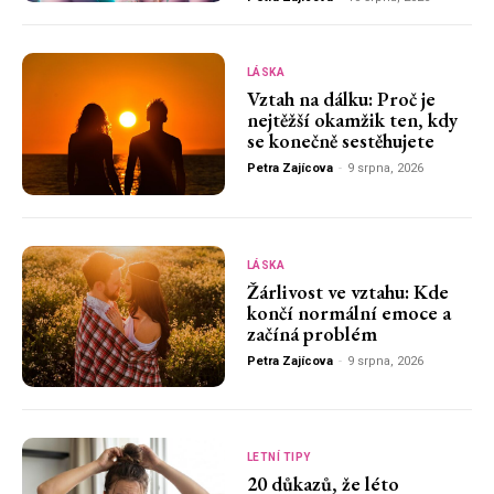
LÁSKA
Vztah na dálku: Proč je
nejtěžší okamžik ten, kdy
se konečně sestěhujete
Petra Zajícova
-
9 srpna, 2026
LÁSKA
Žárlivost ve vztahu: Kde
končí normální emoce a
začíná problém
Petra Zajícova
-
9 srpna, 2026
LETNÍ TIPY
20 důkazů, že léto