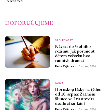
v kuchyni
DOPORUČUJEME
SPOLEČNOST
Návrat do školního
režimu: Jak posunout
dětem večerku bez
ranních dramat
Petra Zajícova
-
10 srpna, 2026
LÁSKA
Horoskop lásky na týden
od 10. srpna: Zatmění
Slunce ve Lvu otevírá
osudová setkání
Petra Zajícova
-
10 srpna, 2026