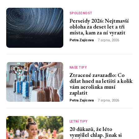
SPOLEČNOST
Perseidy 2026: Nejtmavší
obloha za deset let a tři
místa, kam za ní vyrazit
Petra Zajícova
-
7 srpna, 2026
NAŠE TIPY
Ztracené zavazadlo: Co
dělat hned na letišti a kolik
vám aerolinka musí
zaplatit
Petra Zajícova
-
7 srpna, 2026
LETNÍ TIPY
20 důkazů, že léto
vymýšlel chlap. Jinak si