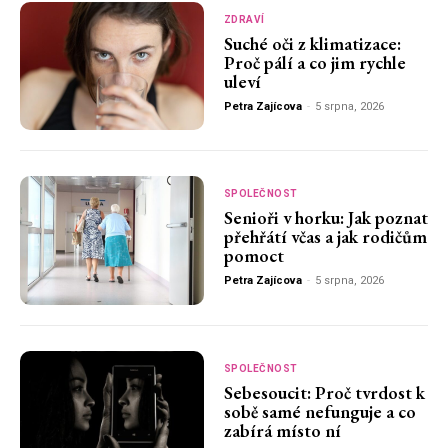
ZDRAVÍ
Suché oči z klimatizace:
Proč pálí a co jim rychle
uleví
Petra Zajícova
-
5 srpna, 2026
SPOLEČNOST
Senioři v horku: Jak poznat
přehřátí včas a jak rodičům
pomoct
Petra Zajícova
-
5 srpna, 2026
SPOLEČNOST
Sebesoucit: Proč tvrdost k
sobě samé nefunguje a co
zabírá místo ní