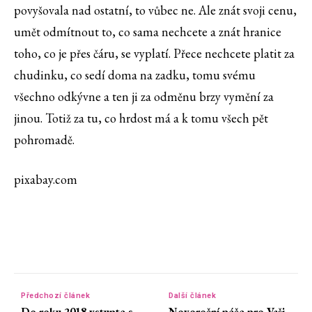
povyšovala nad ostatní, to vůbec ne. Ale znát svoji cenu,
umět odmítnout to, co sama nechcete a znát hranice
toho, co je přes čáru, se vyplatí. Přece nechcete platit za
chudinku, co sedí doma na zadku, tomu svému
všechno odkývne a ten ji za odměnu brzy vymění za
jinou. Totiž za tu, co hrdost má a k tomu všech pět
pohromadě.
pixabay.com
Předchozí článek
Další článek
Do roku 2018 vstupte s
Novoroční péče pro Vaši