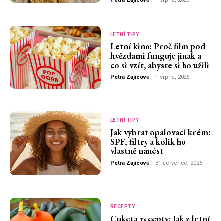
Petra Zajícova
-
1 srpna, 2026
LETNÍ TIPY
Letní kino: Proč film pod
hvězdami funguje jinak a
co si vzít, abyste si ho užili
Petra Zajícova
-
1 srpna, 2026
LETNÍ TIPY
Jak vybrat opalovací krém:
SPF, filtry a kolik ho
vlastně nanést
Petra Zajícova
-
31 července, 2026
RECEPTY
Cuketa recepty: Jak z letní