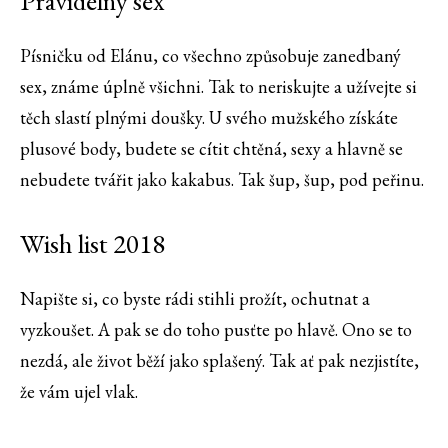
Pravidelný sex
Písničku od Elánu, co všechno způsobuje zanedbaný
sex, známe úplně všichni. Tak to neriskujte a užívejte si
těch slastí plnými doušky. U svého mužského získáte
plusové body, budete se cítit chtěná, sexy a hlavně se
nebudete tvářit jako kakabus. Tak šup, šup, pod peřinu.
Wish list 2018
Napište si, co byste rádi stihli prožít, ochutnat a
vyzkoušet. A pak se do toho pusťte po hlavě. Ono se to
nezdá, ale život běží jako splašený. Tak ať pak nezjistíte,
že vám ujel vlak.