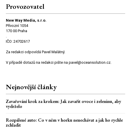
Provozovatel
New Way Media, s.r.o.
Přívozní 1054
170 00 Praha
.
IČO: 24702617
Za redakci odpovídá Pavel Malátný.
V případě dotazů na redakci pište na pavel@oceansolution.cz.
Nejnovější články
Zavařování krok za krokem: Jak zavařit ovoce i zeleninu, aby
vydrželo
Rozpálené auto: Co v něm v horku nenechávat a jak ho rychle
zchladit