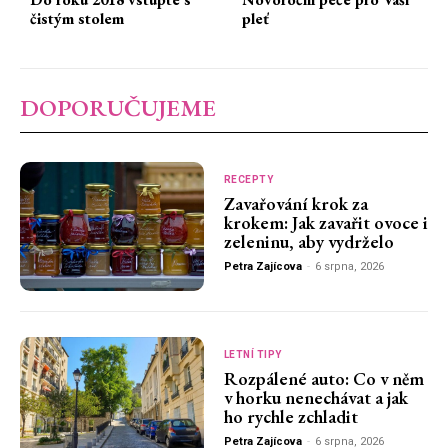
čistým stolem
pleť
DOPORUČUJEME
RECEPTY
Zavařování krok za
krokem: Jak zavařit ovoce i
zeleninu, aby vydrželo
Petra Zajícova
-
6 srpna, 2026
LETNÍ TIPY
Rozpálené auto: Co v něm
v horku nenechávat a jak
ho rychle zchladit
Petra Zajícova
-
6 srpna, 2026