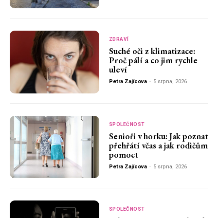
ZDRAVÍ
Suché oči z klimatizace:
Proč pálí a co jim rychle
uleví
Petra Zajícova
-
5 srpna, 2026
SPOLEČNOST
Senioři v horku: Jak poznat
přehřátí včas a jak rodičům
pomoct
Petra Zajícova
-
5 srpna, 2026
SPOLEČNOST