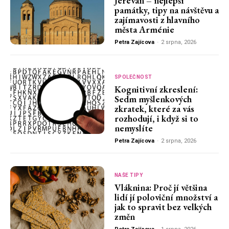
Jerevan – nejlepší
památky, tipy na návštěvu a
zajímavosti z hlavního
města Arménie
Petra Zajícova
-
2 srpna, 2026
SPOLEČNOST
Kognitivní zkreslení:
Sedm myšlenkových
zkratek, které za vás
rozhodují, i když si to
nemyslíte
Petra Zajícova
-
2 srpna, 2026
NAŠE TIPY
Vláknina: Proč jí většina
lidí jí poloviční množství a
jak to spravit bez velkých
změn