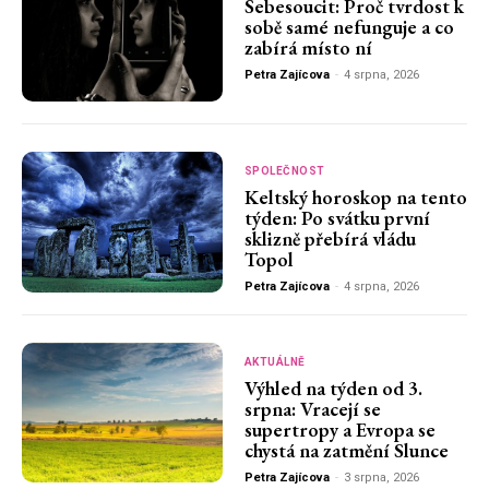
Sebesoucit: Proč tvrdost k
sobě samé nefunguje a co
zabírá místo ní
Petra Zajícova
-
4 srpna, 2026
SPOLEČNOST
Keltský horoskop na tento
týden: Po svátku první
sklizně přebírá vládu
Topol
Petra Zajícova
-
4 srpna, 2026
AKTUÁLNĚ
Výhled na týden od 3.
srpna: Vracejí se
supertropy a Evropa se
chystá na zatmění Slunce
Petra Zajícova
-
3 srpna, 2026