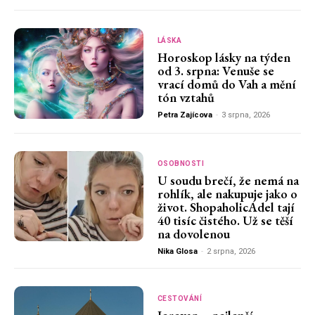
LÁSKA
Horoskop lásky na týden
od 3. srpna: Venuše se
vrací domů do Vah a mění
tón vztahů
Petra Zajícova
-
3 srpna, 2026
OSOBNOSTI
U soudu brečí, že nemá na
rohlík, ale nakupuje jako o
život. ShopaholicAdel tají
40 tisíc čistého. Už se těší
na dovolenou
Nika Glosa
-
2 srpna, 2026
CESTOVÁNÍ