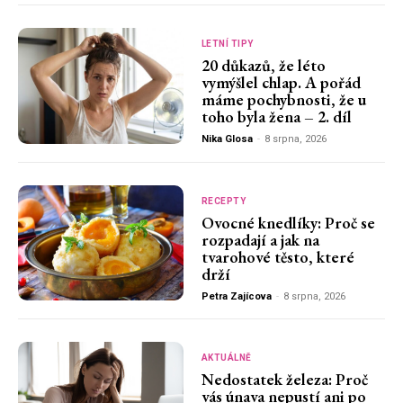
LETNÍ TIPY
20 důkazů, že léto
vymýšlel chlap. A pořád
máme pochybnosti, že u
toho byla žena – 2. díl
Nika Glosa
-
8 srpna, 2026
RECEPTY
Ovocné knedlíky: Proč se
rozpadají a jak na
tvarohové těsto, které
drží
Petra Zajícova
-
8 srpna, 2026
AKTUÁLNĚ
Nedostatek železa: Proč
vás únava nepustí ani po