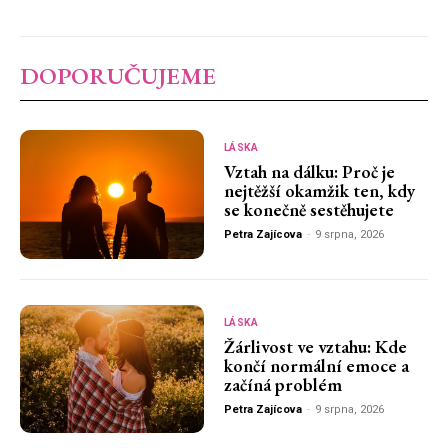
DOPORUČUJEME
LÁSKA
Vztah na dálku: Proč je
nejtěžší okamžik ten, kdy
se konečně sestěhujete
Petra Zajícova
-
9 srpna, 2026
LÁSKA
Žárlivost ve vztahu: Kde
končí normální emoce a
začíná problém
Petra Zajícova
-
9 srpna, 2026