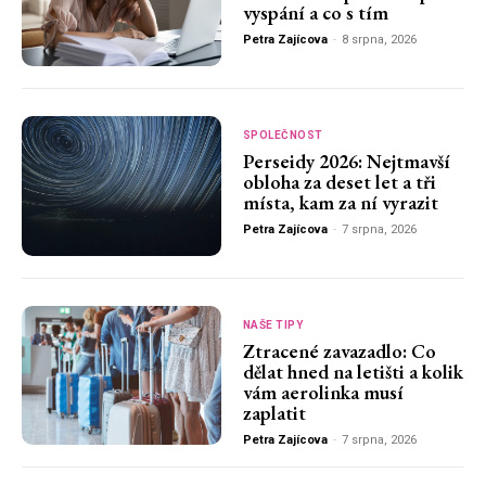
vyspání a co s tím
Petra Zajícova
-
8 srpna, 2026
SPOLEČNOST
Perseidy 2026: Nejtmavší
obloha za deset let a tři
místa, kam za ní vyrazit
Petra Zajícova
-
7 srpna, 2026
NAŠE TIPY
Ztracené zavazadlo: Co
dělat hned na letišti a kolik
vám aerolinka musí
zaplatit
Petra Zajícova
-
7 srpna, 2026