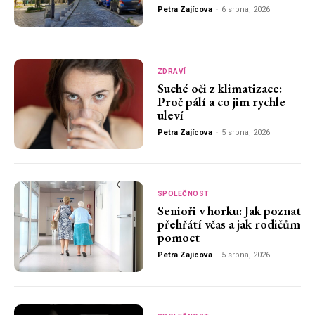
Petra Zajícova
-
6 srpna, 2026
ZDRAVÍ
Suché oči z klimatizace:
Proč pálí a co jim rychle
uleví
Petra Zajícova
-
5 srpna, 2026
SPOLEČNOST
Senioři v horku: Jak poznat
přehřátí včas a jak rodičům
pomoct
Petra Zajícova
-
5 srpna, 2026