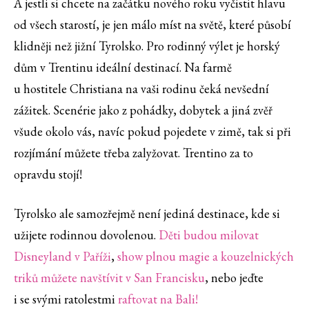
A jestli si chcete na začátku nového roku vyčistit hlavu
od všech starostí, je jen málo míst na světě, které působí
klidněji než jižní Tyrolsko. Pro rodinný výlet je horský
dům v Trentinu ideální destinací. Na farmě
u hostitele Christiana na vaši rodinu čeká nevšední
zážitek. Scenérie jako z pohádky, dobytek a jiná zvěř
všude okolo vás, navíc pokud pojedete v zimě, tak si při
rozjímání můžete třeba zalyžovat. Trentino za to
opravdu stojí!
Tyrolsko ale samozřejmě není jediná destinace, kde si
užijete rodinnou dovolenou.
Děti budou milovat
Disneyland v Paříži
,
show plnou magie a kouzelnických
triků můžete navštívit v San Francisku
, nebo jeďte
i se svými ratolestmi
raftovat na Bali!