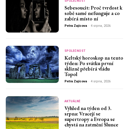
SPOLEČNOST
Sebesoucit: Proč tvrdost k
sobě samé nefunguje a co
zabírá místo ní
Petra Zajícova
-
4 srpna, 2026
SPOLEČNOST
Keltský horoskop na tento
týden: Po svátku první
sklizně přebírá vládu
Topol
Petra Zajícova
-
4 srpna, 2026
AKTUÁLNĚ
Výhled na týden od 3.
srpna: Vracejí se
supertropy a Evropa se
chystá na zatmění Slunce