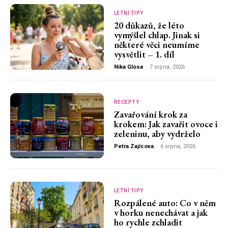
LETNÍ TIPY
20 důkazů, že léto
vymýšlel chlap. Jinak si
některé věci neumíme
vysvětlit – 1. díl
Nika Glosa
-
7 srpna, 2026
RECEPTY
Zavařování krok za
krokem: Jak zavařit ovoce i
zeleninu, aby vydrželo
Petra Zajícova
-
6 srpna, 2026
LETNÍ TIPY
Rozpálené auto: Co v něm
v horku nenechávat a jak
ho rychle zchladit