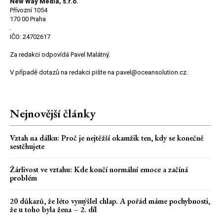
New Way Media, s.r.o.
Přívozní 1054
170 00 Praha
.
IČO: 24702617
Za redakci odpovídá Pavel Malátný.
V případě dotazů na redakci pište na pavel@oceansolution.cz.
Nejnovější články
Vztah na dálku: Proč je nejtěžší okamžik ten, kdy se konečně
sestěhujete
Žárlivost ve vztahu: Kde končí normální emoce a začíná
problém
20 důkazů, že léto vymýšlel chlap. A pořád máme pochybnosti,
že u toho byla žena – 2. díl