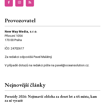
Provozovatel
New Way Media, s.r.o.
Přívozní 1054
170 00 Praha
.
IČO: 24702617
Za redakci odpovídá Pavel Malátný.
V případě dotazů na redakci pište na pavel@oceansolution.cz.
Nejnovější články
Perseidy 2026: Nejtmavší obloha za deset let a tři místa, kam
za ní vyrazit