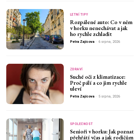
LETNÍ TIPY
Rozpálené auto: Co v něm
v horku nenechávat a jak
ho rychle zchladit
Petra Zajícova
-
6 srpna, 2026
ZDRAVÍ
Suché oči z klimatizace:
Proč pálí a co jim rychle
uleví
Petra Zajícova
-
5 srpna, 2026
SPOLEČNOST
Senioři v horku: Jak poznat
přehřátí včas a jak rodičům