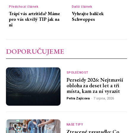
Předchozí článek
Další článek
Trápí vás artritida? Máme
Vyhrajte balíček
pro vás skvělý TIP jak na
Schweppes
ni
DOPORUČUJEME
SPOLEČNOST
Perseidy 2026: Nejtmavší
obloha za deset let a tři
místa, kam za ní vyrazit
Petra Zajícova
-
7 srpna, 2026
NAŠE TIPY
Ztracené zavazadlo: Co