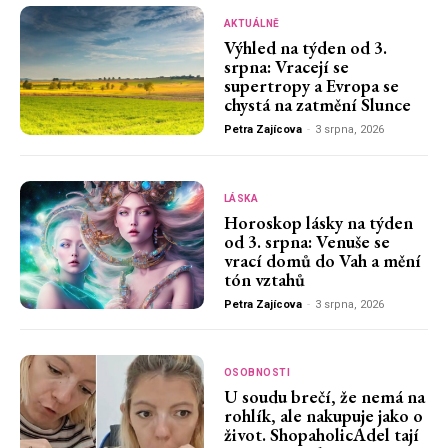
AKTUÁLNĚ
Výhled na týden od 3.
srpna: Vracejí se
supertropy a Evropa se
chystá na zatmění Slunce
Petra Zajícova
-
3 srpna, 2026
LÁSKA
Horoskop lásky na týden
od 3. srpna: Venuše se
vrací domů do Vah a mění
tón vztahů
Petra Zajícova
-
3 srpna, 2026
OSOBNOSTI
U soudu brečí, že nemá na
rohlík, ale nakupuje jako o
život. ShopaholicAdel tají