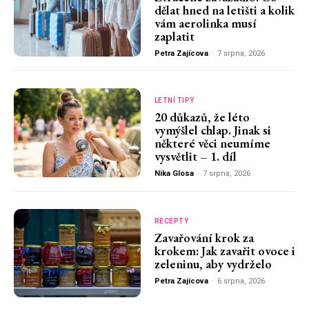
dělat hned na letišti a kolik
vám aerolinka musí
zaplatit
Petra Zajícova
-
7 srpna, 2026
LETNÍ TIPY
20 důkazů, že léto
vymýšlel chlap. Jinak si
některé věci neumíme
vysvětlit – 1. díl
Nika Glosa
-
7 srpna, 2026
RECEPTY
Zavařování krok za
krokem: Jak zavařit ovoce i
zeleninu, aby vydrželo
Petra Zajícova
-
6 srpna, 2026