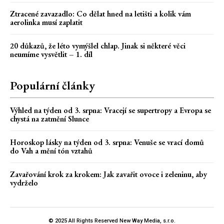
Ztracené zavazadlo: Co dělat hned na letišti a kolik vám
aerolinka musí zaplatit
20 důkazů, že léto vymýšlel chlap. Jinak si některé věci
neumíme vysvětlit – 1. díl
Populární články
Výhled na týden od 3. srpna: Vracejí se supertropy a Evropa se
chystá na zatmění Slunce
Horoskop lásky na týden od 3. srpna: Venuše se vrací domů
do Vah a mění tón vztahů
Zavařování krok za krokem: Jak zavařit ovoce i zeleninu, aby
vydrželo
© 2025 All Rights Reserved New Way Media, s.r.o.