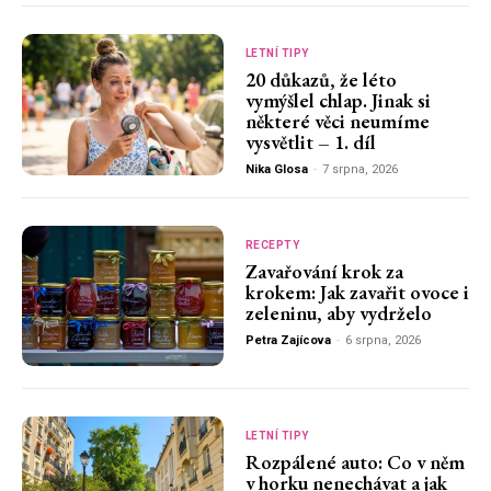
LETNÍ TIPY
20 důkazů, že léto
vymýšlel chlap. Jinak si
některé věci neumíme
vysvětlit – 1. díl
Nika Glosa
-
7 srpna, 2026
RECEPTY
Zavařování krok za
krokem: Jak zavařit ovoce i
zeleninu, aby vydrželo
Petra Zajícova
-
6 srpna, 2026
LETNÍ TIPY
Rozpálené auto: Co v něm
v horku nenechávat a jak