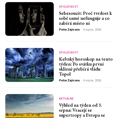
SPOLEČNOST
Sebesoucit: Proč tvrdost k
sobě samé nefunguje a co
zabírá místo ní
Petra Zajícova
-
4 srpna, 2026
SPOLEČNOST
Keltský horoskop na tento
týden: Po svátku první
sklizně přebírá vládu
Topol
Petra Zajícova
-
4 srpna, 2026
AKTUÁLNĚ
Výhled na týden od 3.
srpna: Vracejí se
supertropy a Evropa se