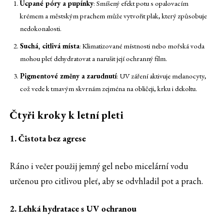
Ucpané póry a pupínky
: Smíšený efekt potu s opalovacím
krémem a městským prachem může vytvořit plak, který způsobuje
nedokonalosti.
Suchá, citlivá místa
: Klimatizované místnosti nebo mořská voda
mohou pleť dehydratovat a narušit její ochranný film.
Pigmentové změny a zarudnutí
: UV záření aktivuje melanocyty,
což vede k tmavým skvrnám zejména na obličeji, krku i dekoltu.
Čtyři kroky k letní pleti
1. Čistota bez agrese
Ráno i večer použij jemný gel nebo micelární vodu
určenou pro citlivou pleť, aby se odvhladil pot a prach.
2. Lehká hydratace s UV ochranou