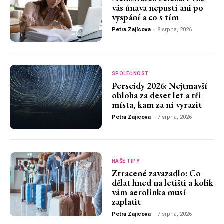
vás únava nepustí ani po
vyspání a co s tím
Petra Zajícova
-
8 srpna, 2026
SPOLEČNOST
Perseidy 2026: Nejtmavší
obloha za deset let a tři
místa, kam za ní vyrazit
Petra Zajícova
-
7 srpna, 2026
NAŠE TIPY
Ztracené zavazadlo: Co
dělat hned na letišti a kolik
vám aerolinka musí
zaplatit
Petra Zajícova
-
7 srpna, 2026