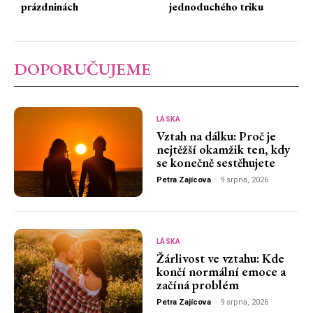
prázdninách
jednoduchého triku
DOPORUČUJEME
LÁSKA
Vztah na dálku: Proč je
nejtěžší okamžik ten, kdy
se konečně sestěhujete
Petra Zajícova
-
9 srpna, 2026
LÁSKA
Žárlivost ve vztahu: Kde
končí normální emoce a
začíná problém
Petra Zajícova
-
9 srpna, 2026