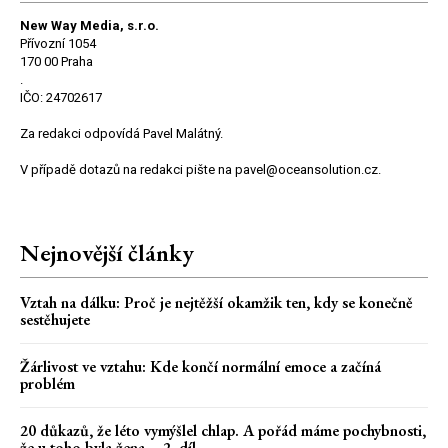
New Way Media, s.r.o.
Přívozní 1054
170 00 Praha
.
IČO: 24702617
Za redakci odpovídá Pavel Malátný.
V případě dotazů na redakci pište na pavel@oceansolution.cz.
Nejnovější články
Vztah na dálku: Proč je nejtěžší okamžik ten, kdy se konečně
sestěhujete
Žárlivost ve vztahu: Kde končí normální emoce a začíná
problém
20 důkazů, že léto vymýšlel chlap. A pořád máme pochybnosti,
že u toho byla žena – 2. díl