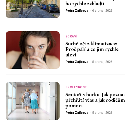
ho rychle zchladit
Petra Zajícova
-
6 srpna, 2026
ZDRAVÍ
Suché oči z klimatizace:
Proč pálí a co jim rychle
uleví
Petra Zajícova
-
5 srpna, 2026
SPOLEČNOST
Senioři v horku: Jak poznat
přehřátí včas a jak rodičům
pomoct
Petra Zajícova
-
5 srpna, 2026