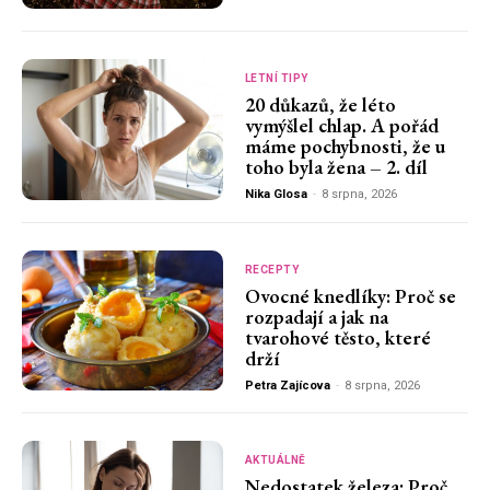
LETNÍ TIPY
20 důkazů, že léto
vymýšlel chlap. A pořád
máme pochybnosti, že u
toho byla žena – 2. díl
Nika Glosa
-
8 srpna, 2026
RECEPTY
Ovocné knedlíky: Proč se
rozpadají a jak na
tvarohové těsto, které
drží
Petra Zajícova
-
8 srpna, 2026
AKTUÁLNĚ
Nedostatek železa: Proč