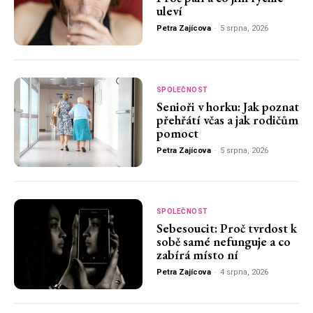
uleví
Petra Zajícova
-
5 srpna, 2026
SPOLEČNOST
Senioři v horku: Jak poznat
přehřátí včas a jak rodičům
pomoct
Petra Zajícova
-
5 srpna, 2026
SPOLEČNOST
Sebesoucit: Proč tvrdost k
sobě samé nefunguje a co
zabírá místo ní
Petra Zajícova
-
4 srpna, 2026