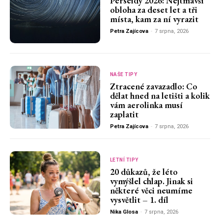
Perseidy 2026: Nejtmavší
obloha za deset let a tři
místa, kam za ní vyrazit
Petra Zajícova
-
7 srpna, 2026
NAŠE TIPY
Ztracené zavazadlo: Co
dělat hned na letišti a kolik
vám aerolinka musí
zaplatit
Petra Zajícova
-
7 srpna, 2026
LETNÍ TIPY
20 důkazů, že léto
vymýšlel chlap. Jinak si
některé věci neumíme
vysvětlit – 1. díl
Nika Glosa
-
7 srpna, 2026