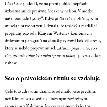
Lékař sice podotkl, že na první pohled nepůsobí
úzkostně ani depresivně, leč skeny nelžou. V mozku
našel pomyslné „díry“. Když přišla řeč na příčiny, Kim
musela s pravdou ven. Přiznala, že toxický a mediálně
propíraný rozvod s Kanyem Westem v kombinaci s
drilováním paragrafů na zkoušky vytvořil koktejl stresu,
který se někde projevit musel.
„Musím přijít na to, co s
tím, protože tohle léto mám spoustu práce,“
povzdechla si
v show.
Sen o právnickém titulu se vzdaluje
Celé toto zdravotní drama se odehrálo ještě předtím,
než Kim znovu zasedla k obávaným závěrečným
zkouškám v Kalifornii. Její cesta za snem kráčet ve