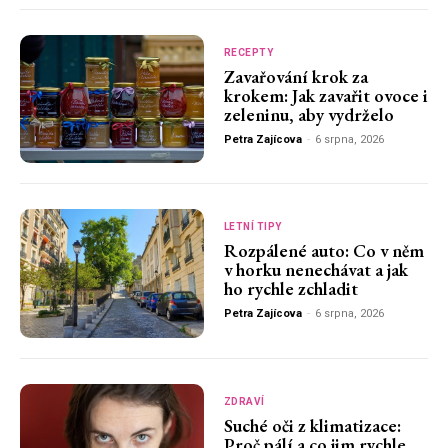
RECEPTY
Zavařování krok za
krokem: Jak zavařit ovoce i
zeleninu, aby vydrželo
Petra Zajícova
-
6 srpna, 2026
LETNÍ TIPY
Rozpálené auto: Co v něm
v horku nenechávat a jak
ho rychle zchladit
Petra Zajícova
-
6 srpna, 2026
ZDRAVÍ
Suché oči z klimatizace:
Proč pálí a co jim rychle