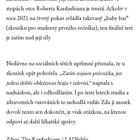
stopách otce Roberta Kardashiana je trnitá. Ačkoliv v
roce 2021 na čtvrtý pokus zvládla takzvaný „baby bar“
(zkoušku pro studenty prvního ročníku), ten finální test
je zatím nad její síly.
Nedávno na sociálních sítích upřímně přiznala, že u
zkoušek opět pohořela.
„Zatím nejsem právnička, jen
jednu dobře oblečenou hraju v televizi,“
napsala s
nadsázkou, ale i odhodláním. I po šesti letech studia a
zdravotních varováních to nehodlá vzdát. Zda jí mozek
dovolí tento sen dokončit, je však otázkou, na kterou
odpoví až další lékařské zprávy.
Zdroj: The Kardashians / LADbible