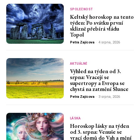
SPOLEČNOST
Keltský horoskop na tento
týden: Po svátku první
sklizně přebírá vládu
Topol
Petra Zajícova
-
4 srpna, 2026
AKTUÁLNĚ
Výhled na týden od 3.
srpna: Vracejí se
supertropy a Evropa se
chystá na zatmění Slunce
Petra Zajícova
-
3 srpna, 2026
LÁSKA
Horoskop lásky na týden
od 3. srpna: Venuše se
vrací domů do Vah a mění