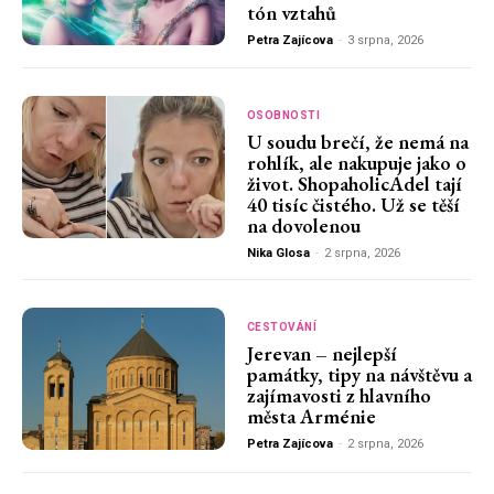
tón vztahů
Petra Zajícova
-
3 srpna, 2026
OSOBNOSTI
U soudu brečí, že nemá na
rohlík, ale nakupuje jako o
život. ShopaholicAdel tají
40 tisíc čistého. Už se těší
na dovolenou
Nika Glosa
-
2 srpna, 2026
CESTOVÁNÍ
Jerevan – nejlepší
památky, tipy na návštěvu a
zajímavosti z hlavního
města Arménie
Petra Zajícova
-
2 srpna, 2026