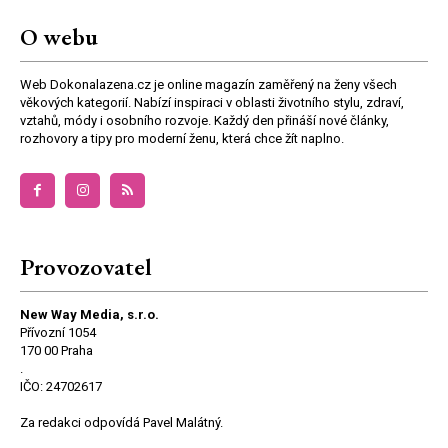
O webu
Web Dokonalazena.cz je online magazín zaměřený na ženy všech
věkových kategorií. Nabízí inspiraci v oblasti životního stylu, zdraví,
vztahů, módy i osobního rozvoje. Každý den přináší nové články,
rozhovory a tipy pro moderní ženu, která chce žít naplno.
Provozovatel
New Way Media, s.r.o.
Přívozní 1054
170 00 Praha
.
IČO: 24702617
Za redakci odpovídá Pavel Malátný.