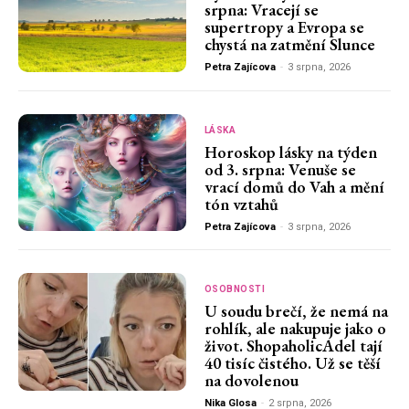
srpna: Vracejí se
supertropy a Evropa se
chystá na zatmění Slunce
Petra Zajícova
-
3 srpna, 2026
LÁSKA
Horoskop lásky na týden
od 3. srpna: Venuše se
vrací domů do Vah a mění
tón vztahů
Petra Zajícova
-
3 srpna, 2026
OSOBNOSTI
U soudu brečí, že nemá na
rohlík, ale nakupuje jako o
život. ShopaholicAdel tají
40 tisíc čistého. Už se těší
na dovolenou
Nika Glosa
-
2 srpna, 2026