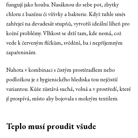
fungují jako houba. Nasáknou do sebe pot, zbytky
chloru z bazénu či vířivky a bakterie. Když tuhle směs
zahřeješ na devadesát stupňů, vytvoříš ideální líheň pro
kožní problémy. Vlhkost se drží tam, kde nemá, což
vede k červeným flíčkům, svědění, ba i nepříjemným
zapařeninám.
Nahota v kombinaci s čistým prostěradlem nebo
podložkou je z hygienického hlediska tou nejčistší
variantou. Kůže zůstává suchá, volná a v prostředí, které
jí prospívá, místo aby bojovala s mokrým textilem.
Teplo musí proudit všude