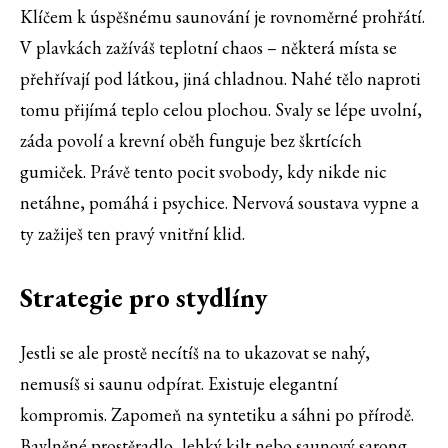
Klíčem k úspěšnému saunování je rovnoměrné prohřátí.
V plavkách zažíváš teplotní chaos – některá místa se
přehřívají pod látkou, jiná chladnou. Nahé tělo naproti
tomu přijímá teplo celou plochou. Svaly se lépe uvolní,
záda povolí a krevní oběh funguje bez škrtících
gumiček. Právě tento pocit svobody, kdy nikde nic
netáhne, pomáhá i psychice. Nervová soustava vypne a
ty zažiješ ten pravý vnitřní klid.
Strategie pro stydlíny
Jestli se ale prostě necítíš na to ukazovat se nahý,
nemusíš si saunu odpírat. Existuje elegantní
kompromis. Zapomeň na syntetiku a sáhni po přírodě.
Bavlněné prostěradlo, lehký kilt nebo saunový sarong