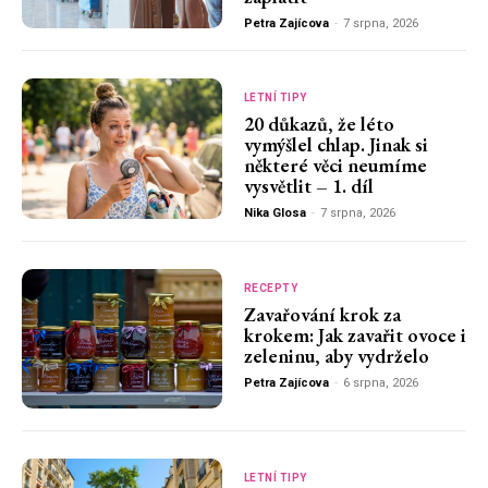
Petra Zajícova
-
7 srpna, 2026
LETNÍ TIPY
20 důkazů, že léto
vymýšlel chlap. Jinak si
některé věci neumíme
vysvětlit – 1. díl
Nika Glosa
-
7 srpna, 2026
RECEPTY
Zavařování krok za
krokem: Jak zavařit ovoce i
zeleninu, aby vydrželo
Petra Zajícova
-
6 srpna, 2026
LETNÍ TIPY