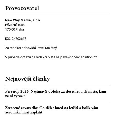
Provozovatel
New Way Media, s.r.o.
Přívozní 1054
170 00 Praha
.
IČO: 24702617
Za redakci odpovídá Pavel Malátný.
V případě dotazů na redakci pište na pavel@oceansolution.cz.
Nejnovější články
Perseidy 2026: Nejtmavší obloha za deset let a tři místa, kam
za ní vyrazit
Ztracené zavazadlo: Co dělat hned na letišti a kolik vám
aerolinka musí zaplatit