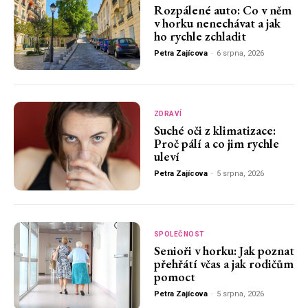
Rozpálené auto: Co v něm
v horku nenechávat a jak
ho rychle zchladit
Petra Zajícova
-
6 srpna, 2026
ZDRAVÍ
Suché oči z klimatizace:
Proč pálí a co jim rychle
uleví
Petra Zajícova
-
5 srpna, 2026
SPOLEČNOST
Senioři v horku: Jak poznat
přehřátí včas a jak rodičům
pomoct
Petra Zajícova
-
5 srpna, 2026