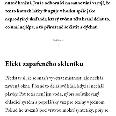
nutné brnění. Jenže odborníci na saunování varují, že
tento kousek látky funguje v horku spíše jako
neprodyšný skafandr, který tvému tělu brání dělat to,
co umí nejlépe, a to přirozeně se čistit a dýchat.
Reklama
'
Efekt zapařeného skleníku
Představ si, že se snažíš vyvětrat místnost, ale necháš
zavřená okna. Přesně to děláš své kůži, když si necháš
plavky. Pot totiž není jen voda, nýbrž sofistikovaný
chladicí systém a popelářský vůz pro toxiny v jednom.
Pokud ho uvězníš pod vrstvou mokré syntetiky, póry se