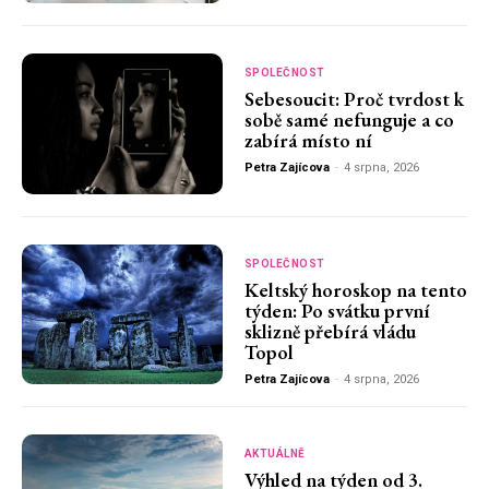
SPOLEČNOST
Sebesoucit: Proč tvrdost k
sobě samé nefunguje a co
zabírá místo ní
Petra Zajícova
-
4 srpna, 2026
SPOLEČNOST
Keltský horoskop na tento
týden: Po svátku první
sklizně přebírá vládu
Topol
Petra Zajícova
-
4 srpna, 2026
AKTUÁLNĚ
Výhled na týden od 3.