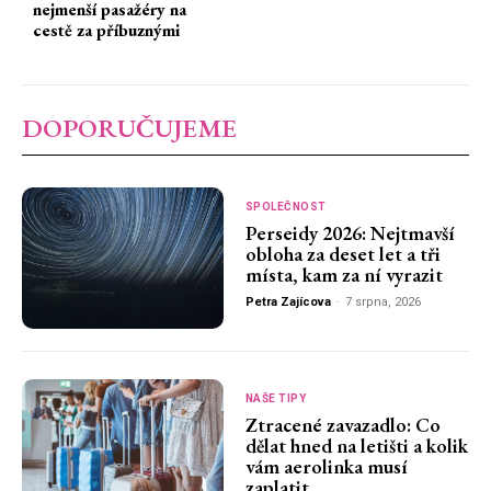
nejmenší pasažéry na
cestě za příbuznými
DOPORUČUJEME
SPOLEČNOST
Perseidy 2026: Nejtmavší
obloha za deset let a tři
místa, kam za ní vyrazit
Petra Zajícova
-
7 srpna, 2026
NAŠE TIPY
Ztracené zavazadlo: Co
dělat hned na letišti a kolik
vám aerolinka musí
zaplatit