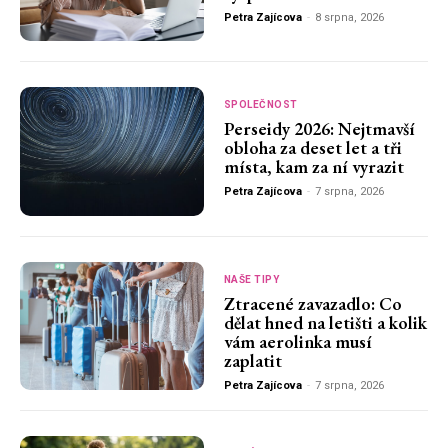
Petra Zajícova
-
8 srpna, 2026
SPOLEČNOST
Perseidy 2026: Nejtmavší
obloha za deset let a tři
místa, kam za ní vyrazit
Petra Zajícova
-
7 srpna, 2026
NAŠE TIPY
Ztracené zavazadlo: Co
dělat hned na letišti a kolik
vám aerolinka musí
zaplatit
Petra Zajícova
-
7 srpna, 2026