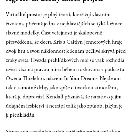
Virtuální prostor je plný teorií, které žijí vlastním
životem, přičemž jedna z nejhlasitějších se týká ložnice
slavné modelky. Část veřejnosti je skálopevně
přesvědčena, že dcera Kris a Caitlyn Jennerových hraje
dvojí hru a svou náklonnost k ženám pečlivě skrývá před
zraky světa. Hvězda přehlídkových mol se však rozhodla
uvést věci na pravou míru během rozhovoru v podcastu
Owena Thieleho s názvem In Your Dreams. Nejde ani
tak o samotné drby, jako spíše o toxickou atmosféru,
která je doprovází. Kendall přiznává, že narativ o jejím
údajném lesbictví ji netrápí tolik jako způsob, jakým je
jí předkládán.
Situace na sociálních sítích totiž připomíná spíše hon