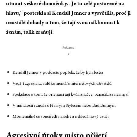
utnout veškeré domněnky. „Je to celé postavené na
hlavu,“ posteskla si Kendall Jenner a vysvětlila, proč ji
neustálé dohady o tom, že tají svou náklonnost k
ženám, tolik zraňují.
Reklama
'
Kendall Jenner v podcastu popřela, že by byla lesba
Vadí jí agresivita a zlé komentáře internetových uživatelů
Spekulace o tom, že orientaci tají kvůli značce, označila za nesmysl
V minulosti randila s Harrym Stylesem nebo Bad Bunnym
Momentálně se soustředí na sebe a nehledá nový vztah
Agresivní útoky místo přijetí