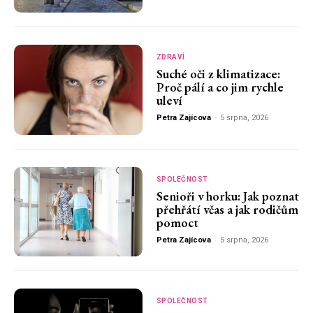
ZDRAVÍ
Suché oči z klimatizace:
Proč pálí a co jim rychle
uleví
Petra Zajícova
-
5 srpna, 2026
SPOLEČNOST
Senioři v horku: Jak poznat
přehřátí včas a jak rodičům
pomoct
Petra Zajícova
-
5 srpna, 2026
SPOLEČNOST