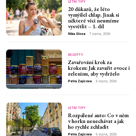
LETNÍ TIPY
20 důkazů, že léto
vymýšlel chlap. Jinak si
některé věci neumíme
vysvětlit – 1. díl
Nika Glosa
-
7 srpna, 2026
RECEPTY
Zavařování krok za
krokem: Jak zavařit ovoce i
zeleninu, aby vydrželo
Petra Zajícova
-
6 srpna, 2026
LETNÍ TIPY
Rozpálené auto: Co v něm
v horku nenechávat a jak
ho rychle zchladit
Petra Zajícova
-
6 srpna, 2026