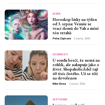
LÁSKA
Horoskop lásky na týden
od 3. srpna: Venuše se
vrací domů do Vah a mění
tón vztahů
Petra Zajícova
-
3 srpna, 2026
OSOBNOSTI
U soudu brečí, že nemá na
rohlík, ale nakupuje jako o
život. ShopaholicAdel tají
40 tisíc čistého. Už se těší
na dovolenou
Nika Glosa
-
2 srpna, 2026
CESTOVÁNÍ