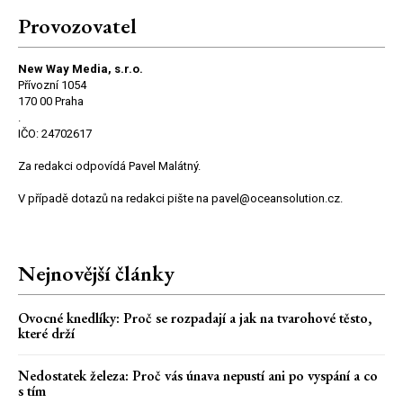
Provozovatel
New Way Media, s.r.o.
Přívozní 1054
170 00 Praha
.
IČO: 24702617
Za redakci odpovídá Pavel Malátný.
V případě dotazů na redakci pište na pavel@oceansolution.cz.
Nejnovější články
Ovocné knedlíky: Proč se rozpadají a jak na tvarohové těsto,
které drží
Nedostatek železa: Proč vás únava nepustí ani po vyspání a co
s tím