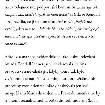
na čarodějnice než podporující komunitu.
„Existuje celá
skupina lidí, kteří si myslí, že jsem lesba,“
svěřila se Kendall
a zdůraznila, co ji na tom skutečně mrzí:
„Nejvíc mě
vytáčí, jak jsou v tom lidé zlí. Není to žádné přívětivé ‚pojď
mezi nás‘, ale spíš útočné a sprosté rýpání ve stylu ‚co to
sakra vyvádíš‘.“
Ačkoliv sama sebe neidentifikuje jako lesbu, televizní
hvězda Kendall Jenner jasně deklarovala, že by s
pravdou ven neváhala jít, kdyby tomu tak bylo.
Uvědomuje si náročnost coming outu pro většinu lidí,
pročež by svou orientaci nikdy neskrývala jen kvůli
image klanu Kardashian-Jenner. Právě domněnka, že by
její homosexualita mohla poškodit rodinnou značku, jí