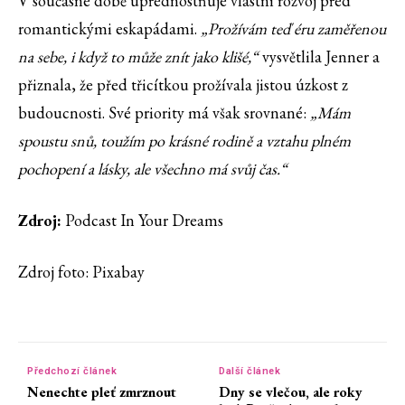
V současné době upřednostňuje vlastní rozvoj před
romantickými eskapádami.
„Prožívám teď éru zaměřenou
na sebe, i když to může znít jako klišé,“
vysvětlila Jenner a
přiznala, že před třicítkou prožívala jistou úzkost z
budoucnosti. Své priority má však srovnané:
„Mám
spoustu snů, toužím po krásné rodině a vztahu plném
pochopení a lásky, ale všechno má svůj čas.“
Zdroj:
Podcast In Your Dreams
Zdroj foto: Pixabay
Předchozí článek
Další článek
Nenechte pleť zmrznout
Dny se vlečou, ale roky