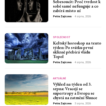
Sebesoucit: Proč tvrdost k
sobě samé nefunguje a co
zabírá místo ní
Petra Zajícova
-
4 srpna, 2026
SPOLEČNOST
Keltský horoskop na tento
týden: Po svátku první
sklizně přebírá vládu
Topol
Petra Zajícova
-
4 srpna, 2026
AKTUÁLNĚ
Výhled na týden od 3.
srpna: Vracejí se
supertropy a Evropa se
chystá na zatmění Slunce
Petra Zajícova
-
3 srpna, 2026