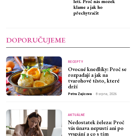
letí. Proč nás mozek
klame a jak ho
přechytračit
DOPORUČUJEME
RECEPTY
Ovocné knedlíky: Proč se
rozpadají a jak na
tvarohové těsto, které
drží
Petra Zajícova
-
8 srpna, 2026
AKTUÁLNĚ
Nedostatek železa: Proč
vás únava nepustí ani po
vyspání a co s tím