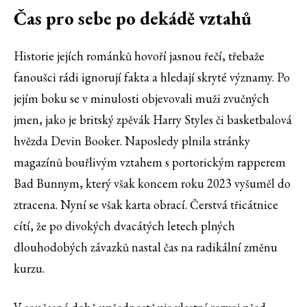
Čas pro sebe po dekádě vztahů
Historie jejích románků hovoří jasnou řečí, třebaže
fanoušci rádi ignorují fakta a hledají skryté významy. Po
jejím boku se v minulosti objevovali muži zvučných
jmen, jako je britský zpěvák Harry Styles či basketbalová
hvězda Devin Booker. Naposledy plnila stránky
magazínů bouřlivým vztahem s portorickým rapperem
Bad Bunnym, který však koncem roku 2023 vyšuměl do
ztracena. Nyní se však karta obrací. Čerstvá třicátnice
cítí, že po divokých dvacátých letech plných
dlouhodobých závazků nastal čas na radikální změnu
kurzu.