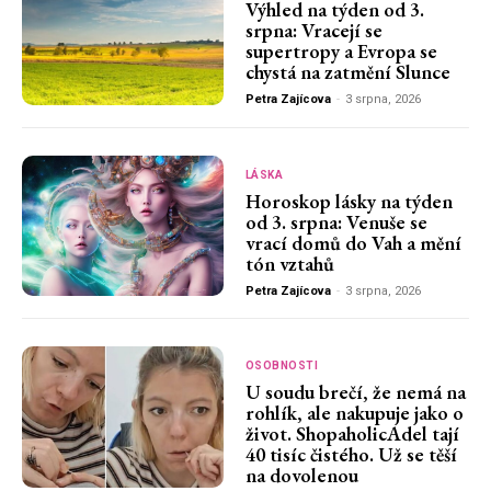
Výhled na týden od 3.
srpna: Vracejí se
supertropy a Evropa se
chystá na zatmění Slunce
Petra Zajícova
-
3 srpna, 2026
LÁSKA
Horoskop lásky na týden
od 3. srpna: Venuše se
vrací domů do Vah a mění
tón vztahů
Petra Zajícova
-
3 srpna, 2026
OSOBNOSTI
U soudu brečí, že nemá na
rohlík, ale nakupuje jako o
život. ShopaholicAdel tají
40 tisíc čistého. Už se těší
na dovolenou