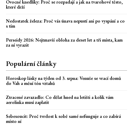
Ovocné knedlíky: Proč se rozpadají a jak na tvarohové těsto,
které drží
Nedostatek železa: Proč vás únava nepustí ani po vyspání a co
s tím
Perseidy 2026: Nejtmavší obloha za deset let a tři místa, kam
za ní vyrazit
Populární články
Horoskop lásky na týden od 3. srpna: Venuše se vrací domů
do Vah a mění tón vztahů
Ztracené zavazadlo: Co dělat hned na letišti a kolik vám
aerolinka musí zaplatit
Sebesoucit: Proč tvrdost k sobě samé nefunguje a co zabírá
místo ní