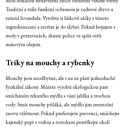
Moli dokážou nenávratně zničit oblíbené vlněné svetry.
Tradiční a stále funkční ochranou je cedrové dřevo a
sušená levandule. Vyrobte si látkové sáčky s těmito
ingrediencemi a zavěste je do skříně. Pokud bojujete s
moly v potravinách, zkuste police ve spíži otřít
mátovým olejem.
Triky na mouchy a rybenky
Mouchy jsou neodbytné, ale i na ně platí jednoduché
fyzikální zákony. Můžete vyrobit ekologickou past
smícháním tekutého mýdla s vůní jablka a trochou
vody. Směs mouchy přiláká, ale mýdlo jim znemožní
znovu vzlétnout. Pokud preferujete prevenci, smíchejte
kajenský pepř s vodou a roztokem postříkejte okolí