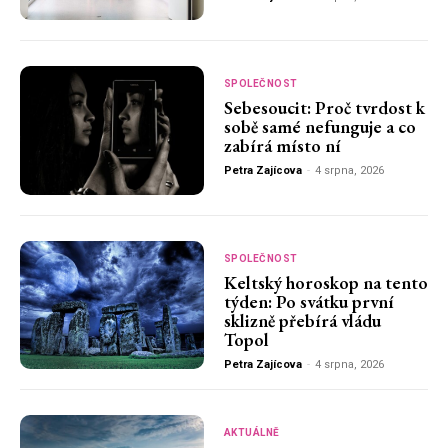
SPOLEČNOST
Sebesoucit: Proč tvrdost k
sobě samé nefunguje a co
zabírá místo ní
Petra Zajícova
-
4 srpna, 2026
SPOLEČNOST
Keltský horoskop na tento
týden: Po svátku první
sklizně přebírá vládu
Topol
Petra Zajícova
-
4 srpna, 2026
AKTUÁLNĚ