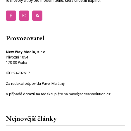
rozhovory a tipy pro moderní ženu, která chce žít naplno.
Provozovatel
New Way Media, s.r.o.
Přívozní 1054
170 00 Praha
.
IČO: 24702617
Za redakci odpovídá Pavel Malátný.
V případě dotazů na redakci pište na pavel@oceansolution.cz.
Nejnovější články