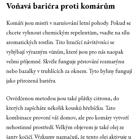
Voňavá bariéra proti komárům
Komáři jsou mistři v narušování letní pohody. Pokud se
chcete vyhnout chemickým repelentům, vsaďte na sílu
aromatických rostlin. Tito bzučící návštěvníci se
vyhýbají výrazným vůním, které jsou pro nás naopak
velmi příjemné. Skvěle funguje pěstování rozmarýnu
nebo bazalky v truhlících za oknem. Tyto byliny fungují
jako přirozená bariéra.
Osvědčenou metodou jsou také plátky citronu, do
kterých zapícháte několik kousků hřebíčku. Tato
kombinace provoní váš domov, ale pro komáry vytvoří
nehostinné prostředí. Velkým objevem je také olej ze
šanty kočičí. Výzkumy naznačují, že tento olej aktivuje u