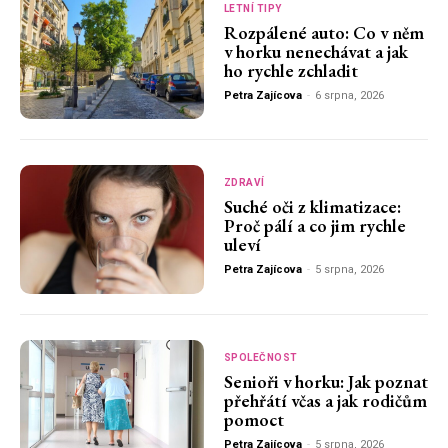
LETNÍ TIPY
Rozpálené auto: Co v něm
v horku nenechávat a jak
ho rychle zchladit
Petra Zajícova
-
6 srpna, 2026
ZDRAVÍ
Suché oči z klimatizace:
Proč pálí a co jim rychle
uleví
Petra Zajícova
-
5 srpna, 2026
SPOLEČNOST
Senioři v horku: Jak poznat
přehřátí včas a jak rodičům
pomoct
Petra Zajícova
-
5 srpna, 2026