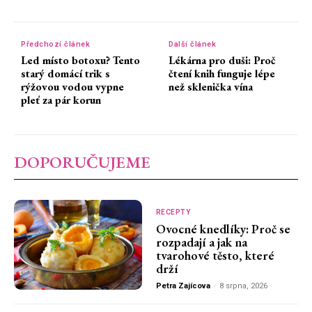
Předchozí článek
Další článek
Led místo botoxu? Tento
Lékárna pro duši: Proč
starý domácí trik s
čtení knih funguje lépe
rýžovou vodou vypne
než sklenička vína
pleť za pár korun
DOPORUČUJEME
RECEPTY
Ovocné knedlíky: Proč se
rozpadají a jak na
tvarohové těsto, které
drží
Petra Zajícova
-
8 srpna, 2026