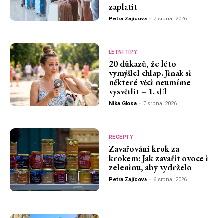
zaplatit
Petra Zajícova
-
7 srpna, 2026
LETNÍ TIPY
20 důkazů, že léto
vymýšlel chlap. Jinak si
některé věci neumíme
vysvětlit – 1. díl
Nika Glosa
-
7 srpna, 2026
RECEPTY
Zavařování krok za
krokem: Jak zavařit ovoce i
zeleninu, aby vydrželo
Petra Zajícova
-
6 srpna, 2026