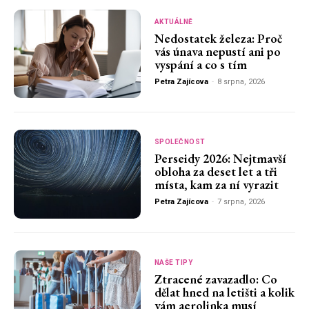
AKTUÁLNĚ
Nedostatek železa: Proč
vás únava nepustí ani po
vyspání a co s tím
Petra Zajícova
-
8 srpna, 2026
SPOLEČNOST
Perseidy 2026: Nejtmavší
obloha za deset let a tři
místa, kam za ní vyrazit
Petra Zajícova
-
7 srpna, 2026
NAŠE TIPY
Ztracené zavazadlo: Co
dělat hned na letišti a kolik
vám aerolinka musí