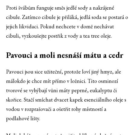
Proti švábům funguje směs jedlé sody a nakrájené
cibule. Zatímco cibule je přiláká, jedlá soda se postará o
jejich likvidaci. Pokud nechcete v domě nechávat
cibuli, vyzkoušejte postřik z vody a tea tree oleje.
Pavouci a moli nesnáší mátu a cedr
Pavouci jsou sice užiteční, protože loví jiný hmyz, ale
málokdo je chce mít přímo v ložnici. Tito osminozí
tvorové se vyhýbají vůni máty peprné, eukalyptu či
skořice. Stačí smíchat dvacet kapek esenciálního oleje s
vodou v rozprašovači a ošetřit rohy místností a
podlahové lišty.