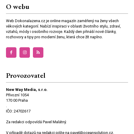
O webu
Web Dokonalazena.cz je online magazín zaměřený na ženy všech
věkových kategorií. Nabízí inspiraci v oblasti životního stylu, zdraví,
vztahů, módy i osobního rozvoje. Každý den přináší nové články,
rozhovory a tipy pro moderní ženu, která chce žít naplno.
Provozovatel
New Way Media, s.r.o.
Přívozní 1054
170 00 Praha
.
IČO: 24702617
Za redakci odpovídá Pavel Malátný.
V případě dotazů na redakci pište na pavel@oceansolution.cz.