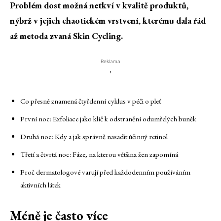
Problém dost možná netkví v kvalitě produktů,
nýbrž v jejich chaotickém vrstvení, kterému dala řád
až metoda zvaná Skin Cycling.
Reklama
'
Co přesně znamená čtyřdenní cyklus v péči o pleť
První noc: Exfoliace jako klíč k odstranění odumřelých buněk
Druhá noc: Kdy a jak správně nasadit účinný retinol
Třetí a čtvrtá noc: Fáze, na kterou většina žen zapomíná
Proč dermatologové varují před každodenním používáním
aktivních látek
Méně je často více