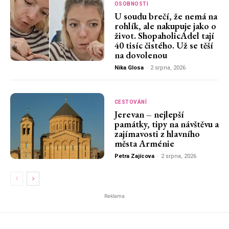
OSOBNOSTI
U soudu brečí, že nemá na
rohlík, ale nakupuje jako o
život. ShopaholicAdel tají
40 tisíc čistého. Už se těší
na dovolenou
Nika Glosa
-
2 srpna, 2026
CESTOVÁNÍ
Jerevan – nejlepší
památky, tipy na návštěvu a
zajímavosti z hlavního
města Arménie
Petra Zajícova
-
2 srpna, 2026
Reklama