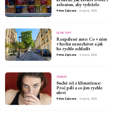
zeleninu, aby vydrželo
Petra Zajícova
-
6 srpna, 2026
LETNÍ TIPY
Rozpálené auto: Co v něm
v horku nenechávat a jak
ho rychle zchladit
Petra Zajícova
-
6 srpna, 2026
ZDRAVÍ
Suché oči z klimatizace:
Proč pálí a co jim rychle
uleví
Petra Zajícova
-
5 srpna, 2026