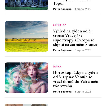
Topol
Petra Zajícova
-
4 srpna, 2026
AKTUÁLNĚ
Výhled na týden od 3.
srpna: Vracejí se
supertropy a Evropa se
chystá na zatmění Slunce
Petra Zajícova
-
3 srpna, 2026
LÁSKA
Horoskop lásky na týden
od 3. srpna: Venuše se
vrací domů do Vah a mění
tón vztahů
Petra Zajícova
-
3 srpna, 2026