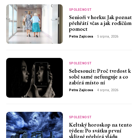
SPOLEČNOST
Senioři v horku: Jak poznat
přehřátí včas a jak rodičům
pomoct
Petra Zajícova
-
5 srpna, 2026
SPOLEČNOST
Sebesoucit: Proč tvrdost k
sobě samé nefunguje a co
zabírá místo ní
Petra Zajícova
-
4 srpna, 2026
SPOLEČNOST
Keltský horoskop na tento
týden: Po svátku první
sklizně přebírá vládu