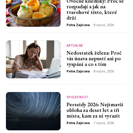
Ovocné knedlíky: Proč se
rozpadají a jak na
tvarohové těsto, které
drží
Petra Zajícova
-
8 srpna, 2026
AKTUÁLNĚ
Nedostatek železa: Proč
vás únava nepustí ani po
vyspání a co s tím
Petra Zajícova
-
8 srpna, 2026
SPOLEČNOST
Perseidy 2026: Nejtmavší
obloha za deset let a tři
místa, kam za ní vyrazit
Petra Zajícova
-
7 srpna, 2026