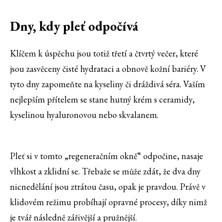
Dny, kdy pleť odpočívá
Klíčem k úspěchu jsou totiž třetí a čtvrtý večer, které
jsou zasvěceny čisté hydrataci a obnově kožní bariéry. V
tyto dny zapomeňte na kyseliny či dráždivá séra. Vaším
nejlepším přítelem se stane hutný krém s ceramidy,
kyselinou hyaluronovou nebo skvalanem.
Pleť si v tomto „regeneračním okně“ odpočine, nasaje
vlhkost a zklidní se. Třebaže se může zdát, že dva dny
nicnedělání jsou ztrátou času, opak je pravdou. Právě v
klidovém režimu probíhají opravné procesy, díky nimž
je tvář následně zářivější a pružnější.