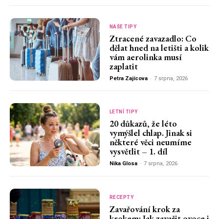
NAŠE TIPY
Ztracené zavazadlo: Co
dělat hned na letišti a kolik
vám aerolinka musí
zaplatit
Petra Zajícova
-
7 srpna, 2026
LETNÍ TIPY
20 důkazů, že léto
vymýšlel chlap. Jinak si
některé věci neumíme
vysvětlit – 1. díl
Nika Glosa
-
7 srpna, 2026
RECEPTY
Zavařování krok za
krokem: Jak zavařit ovoce i