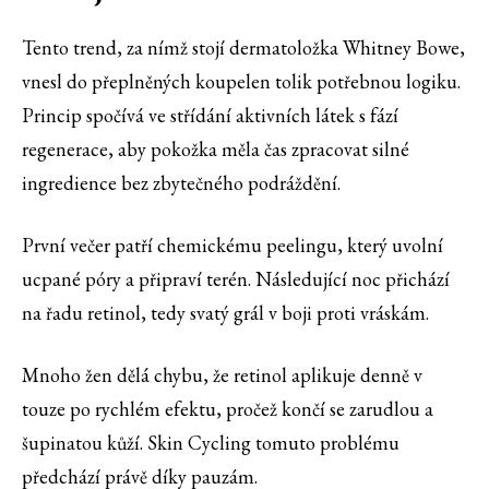
Tento trend, za nímž stojí dermatoložka Whitney Bowe,
vnesl do přeplněných koupelen tolik potřebnou logiku.
Princip spočívá ve střídání aktivních látek s fází
regenerace, aby pokožka měla čas zpracovat silné
ingredience bez zbytečného podráždění.
První večer patří chemickému peelingu, který uvolní
ucpané póry a připraví terén. Následující noc přichází
na řadu retinol, tedy svatý grál v boji proti vráskám.
Mnoho žen dělá chybu, že retinol aplikuje denně v
touze po rychlém efektu, pročež končí se zarudlou a
šupinatou kůží. Skin Cycling tomuto problému
předchází právě díky pauzám.