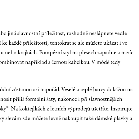
nebo jiná slavnostní příležitost, rozhodně nešlápnete vedle
ke každé příležitosti, tentokrát se ale můžete ukázat i ve
tu nebo krajkách.
Pompézní styl na plesech zapadne a navíc
kombinovat například s černou kabelkou. V módě tedy
módní zůstanou asi napořád. Veselé a teplé barvy dokážou na
osit příliš formální šaty, nakonec i při slavnostnějších
sky“. Na koktejlkách z letních výprodejů ušetříte. Inspirujte
y slevám zde můžete levně nakoupit také dámské plavky a