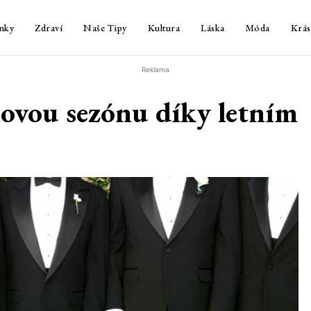
nky
Zdraví
Naše Tipy
Kultura
Láska
Móda
Krás
Reklama
esovou sezónu díky letním