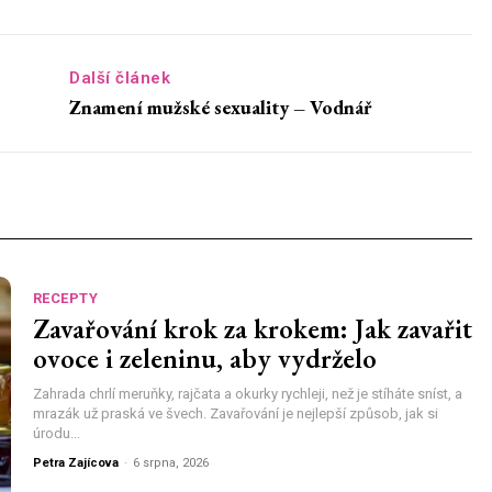
Další článek
Znamení mužské sexuality – Vodnář
RECEPTY
Zavařování krok za krokem: Jak zavařit
ovoce i zeleninu, aby vydrželo
Zahrada chrlí meruňky, rajčata a okurky rychleji, než je stíháte sníst, a
mrazák už praská ve švech. Zavařování je nejlepší způsob, jak si
úrodu...
Petra Zajícova
-
6 srpna, 2026