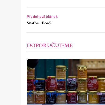
Předchozí článek
Svatba…Proč?
DOPORUČUJEME