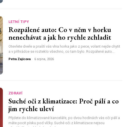
LETNÍ TIPY
Rozpálené auto: Co v něm v horku
nenechávat a jak ho rychle zchladit
Otevřete dveře a praští vás vlna horka jako z pece, volant nejde chytit
a v přihrádce se rozteklo všechno, co tam bylo. Rozpálené auto...
Petra Zajícova
-
6 srpna, 2026
ZDRAVÍ
Suché oči z klimatizace: Proč pálí a co
jim rychle uleví
Přijdete do klimatizované kanceláře, po dvou hodinách vás oči pálí a
máte pocit písku pod víčky. Suché oči z klimatizace nejsou