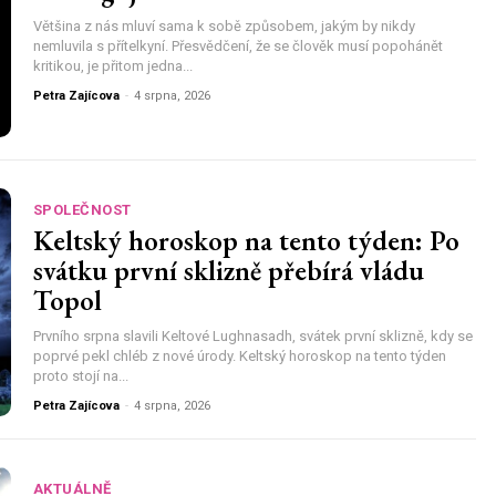
Většina z nás mluví sama k sobě způsobem, jakým by nikdy
nemluvila s přítelkyní. Přesvědčení, že se člověk musí popohánět
kritikou, je přitom jedna...
Petra Zajícova
-
4 srpna, 2026
SPOLEČNOST
Keltský horoskop na tento týden: Po
svátku první sklizně přebírá vládu
Topol
Prvního srpna slavili Keltové Lughnasadh, svátek první sklizně, kdy se
poprvé pekl chléb z nové úrody. Keltský horoskop na tento týden
proto stojí na...
Petra Zajícova
-
4 srpna, 2026
AKTUÁLNĚ