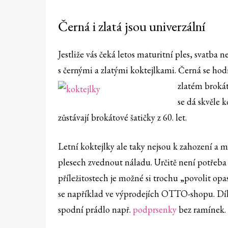
Černá i zlatá jsou univerzální
Jestliže vás čeká letos maturitní ples, svatba 
s černými a zlatými koktejlkami. Černá se hodí 
zlatém broká
se dá skvěle 
zůstávají brokátové šatičky z 60. let.
Letní koktejlky ale taky nejsou k zahození a 
plesech zvednout náladu. Určitě není potřeba n
příležitostech je možné si trochu „povolit opa
se například ve výprodejích OTTO-shopu. Dík
spodní prádlo např.
podprsenky
bez ramínek.