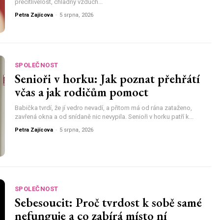
přecitlivělost, chladný vzduch...
Petra Zajícova
-
5 srpna, 2026
SPOLEČNOST
Senioři v horku: Jak poznat přehřátí
včas a jak rodičům pomoct
Babička tvrdí, že jí vedro nevadí, a přitom má od rána zataženo,
zavřená okna a od snídaně nic nevypila. Senioři v horku patří k...
Petra Zajícova
-
5 srpna, 2026
SPOLEČNOST
Sebesoucit: Proč tvrdost k sobě samé
nefunguje a co zabírá místo ní