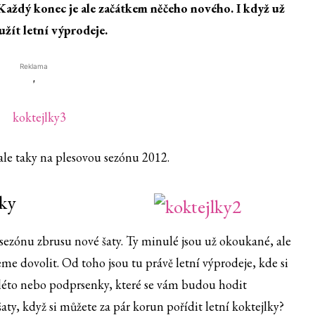
 Každý konec je ale začátkem něčeho nového. I když už
užít letní výprodeje.
Reklama
'
ale taky na plesovou sezónu 2012.
lky
sezónu zbrusu nové šaty. Ty minulé jsou už okoukané, ale
me dovolit. Od toho jsou tu právě letní výprodeje, kde si
í léto nebo podprsenky, které se vám budou hodit
 šaty, když si můžete za pár korun pořídit letní koktejlky?