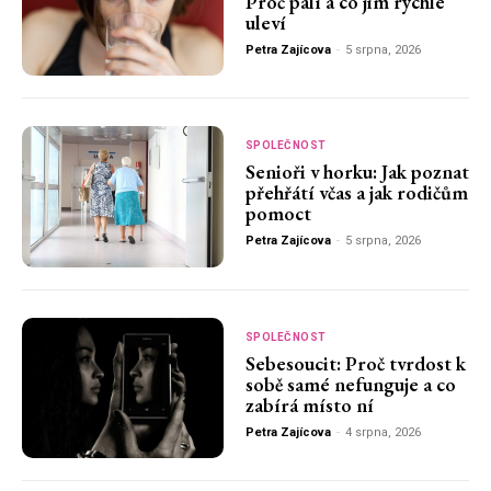
Proč pálí a co jim rychle
uleví
Petra Zajícova
-
5 srpna, 2026
SPOLEČNOST
Senioři v horku: Jak poznat
přehřátí včas a jak rodičům
pomoct
Petra Zajícova
-
5 srpna, 2026
SPOLEČNOST
Sebesoucit: Proč tvrdost k
sobě samé nefunguje a co
zabírá místo ní
Petra Zajícova
-
4 srpna, 2026