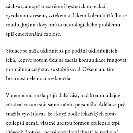
záchvat, ale spíš o extrémní hysterickou reakci
vyvolanou stresem, vztekem a tlakem kolem blížícího se
soudu. Jinými slovy: místo neurologického problému
spíš emocionální exploze.
Situace se měla uklidnit až po podání uklidňujících
léků. Teprve potom údajně začala komunikace fungovat
normálně a celý stav se stabilizoval. Ovšem ani tím
bizarnost celé noci neskončila.
V nemocnici měla přijít další část, nad kterou údajně
zůstával rozum stát samotnému personálu. Adéla se prý
snažila vysvětlovat, že i když podle lékařských zpráv
epilepsii nemá, vlastně určitou formou epilepsie trpí.
Důvod? Protože „neepileptický záchvat“ je podle ní