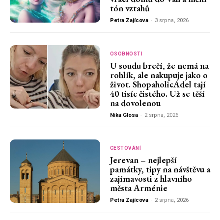
tón vztahů
Petra Zajícova
-
3 srpna, 2026
OSOBNOSTI
U soudu brečí, že nemá na
rohlík, ale nakupuje jako o
život. ShopaholicAdel tají
40 tisíc čistého. Už se těší
na dovolenou
Nika Glosa
-
2 srpna, 2026
CESTOVÁNÍ
Jerevan – nejlepší
památky, tipy na návštěvu a
zajímavosti z hlavního
města Arménie
Petra Zajícova
-
2 srpna, 2026