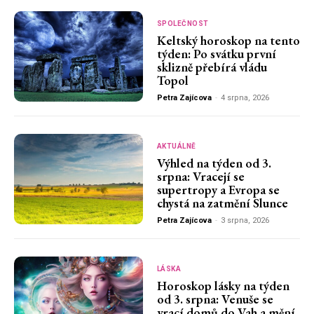
SPOLEČNOST
Keltský horoskop na tento
týden: Po svátku první
sklizně přebírá vládu
Topol
Petra Zajícova
-
4 srpna, 2026
AKTUÁLNĚ
Výhled na týden od 3.
srpna: Vracejí se
supertropy a Evropa se
chystá na zatmění Slunce
Petra Zajícova
-
3 srpna, 2026
LÁSKA
Horoskop lásky na týden
od 3. srpna: Venuše se
vrací domů do Vah a mění