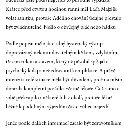
Krátce před čtvrtou hodinou ranní měl Láďa Majzlík
volat sanitku, protože Adélino chování údajně přestalo
být zvládnutelné. Nešlo o obyčejný pláč nebo hádku.
Podle popisu mělo jít o silný hysterický výstup
doprovázený nekontrolovatelným křikem, vzlykáním,
třesem rukou a stavem, který už působil spíš jako
psychický kolaps než zdravotní komplikace. A právě
intenzita celé situace měla být důvodem, proč na místo
dorazila kompletní posádka včetně lékaře. Což samo o
sobě překvapilo i některé lidi z okolí, protože lékař
běžně k podobným výjezdům často vůbec nejezdí.
Jenže podle dalších informací začalo být zdravotníkům