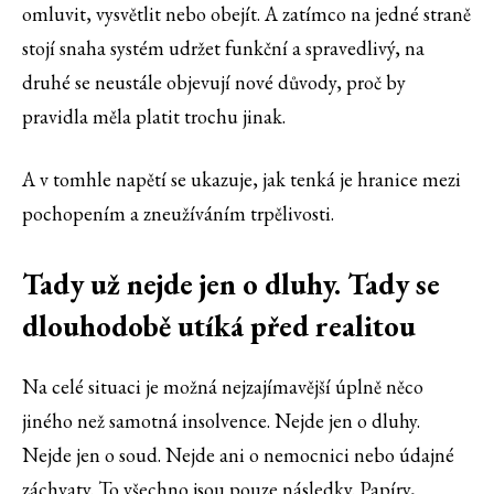
omluvit, vysvětlit nebo obejít. A zatímco na jedné straně
stojí snaha systém udržet funkční a spravedlivý, na
druhé se neustále objevují nové důvody, proč by
pravidla měla platit trochu jinak.
A v tomhle napětí se ukazuje, jak tenká je hranice mezi
pochopením a zneužíváním trpělivosti.
Tady už nejde jen o dluhy. Tady se
dlouhodobě utíká před realitou
Na celé situaci je možná nejzajímavější úplně něco
jiného než samotná insolvence. Nejde jen o dluhy.
Nejde jen o soud. Nejde ani o nemocnici nebo údajné
záchvaty. To všechno jsou pouze následky. Papíry,