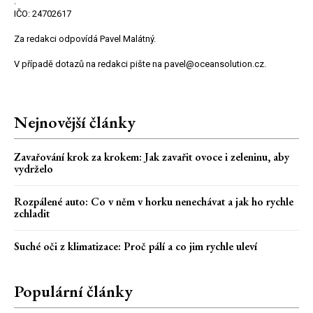
.
IČO: 24702617
Za redakci odpovídá Pavel Malátný.
V případě dotazů na redakci pište na pavel@oceansolution.cz.
Nejnovější články
Zavařování krok za krokem: Jak zavařit ovoce i zeleninu, aby
vydrželo
Rozpálené auto: Co v něm v horku nenechávat a jak ho rychle
zchladit
Suché oči z klimatizace: Proč pálí a co jim rychle uleví
Populární články