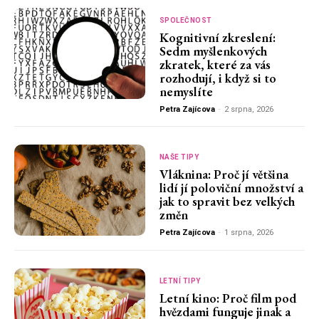
SPOLEČNOST
Kognitivní zkreslení:
Sedm myšlenkových
zkratek, které za vás
rozhodují, i když si to
nemyslíte
Petra Zajícova
-
2 srpna, 2026
NAŠE TIPY
Vláknina: Proč jí většina
lidí jí poloviční množství a
jak to spravit bez velkých
změn
Petra Zajícova
-
1 srpna, 2026
LETNÍ TIPY
Letní kino: Proč film pod
hvězdami funguje jinak a