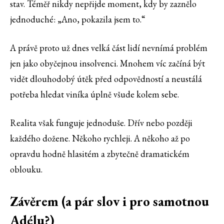
stav. Téměř nikdy nepřijde moment, kdy by zaznělo
jednoduché: „Ano, pokazila jsem to.“
A právě proto už dnes velká část lidí nevnímá problém
jen jako obyčejnou insolvenci. Mnohem víc začíná být
vidět dlouhodobý útěk před odpovědností a neustálá
potřeba hledat viníka úplně všude kolem sebe.
Realita však funguje jednoduše. Dřív nebo později
každého dožene. Někoho rychleji. A někoho až po
opravdu hodně hlasitém a zbytečně dramatickém
oblouku.
Závěrem (a pár slov i pro samotnou
Adélu?)