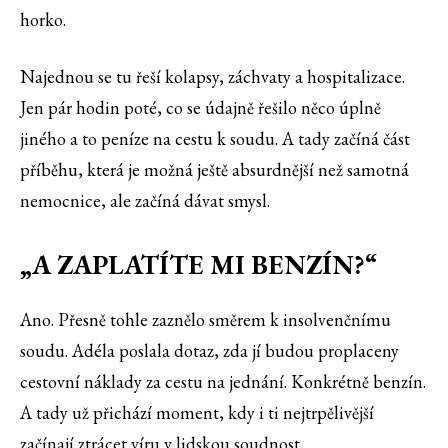
horko.
Najednou se tu řeší kolapsy, záchvaty a hospitalizace.
Jen pár hodin poté, co se údajně řešilo něco úplně
jiného a to peníze na cestu k soudu. A tady začíná část
příběhu, která je možná ještě absurdnější než samotná
nemocnice, ale začíná dávat smysl.
„A ZAPLATÍTE MI BENZÍN?“
Ano. Přesně tohle zaznělo směrem k insolvenčnímu
soudu. Adéla poslala dotaz, zda jí budou proplaceny
cestovní náklady za cestu na jednání. Konkrétně benzín.
A tady už přichází moment, kdy i ti nejtrpělivější
začínají ztrácet víru v lidskou soudnost.