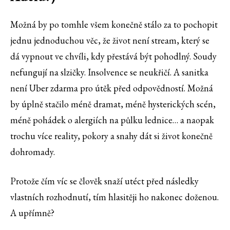
Možná by po tomhle všem konečně stálo za to pochopit
jednu jednoduchou věc, že život není stream, který se
dá vypnout ve chvíli, kdy přestává být pohodlný. Soudy
nefungují na slzičky. Insolvence se neukřičí. A sanitka
není Uber zdarma pro útěk před odpovědností. Možná
by úplně stačilo méně dramat, méně hysterických scén,
méně pohádek o alergiích na půlku lednice… a naopak
trochu více reality, pokory a snahy dát si život konečně
dohromady.
Protože čím víc se člověk snaží utéct před následky
vlastních rozhodnutí, tím hlasitěji ho nakonec doženou.
A upřímně?