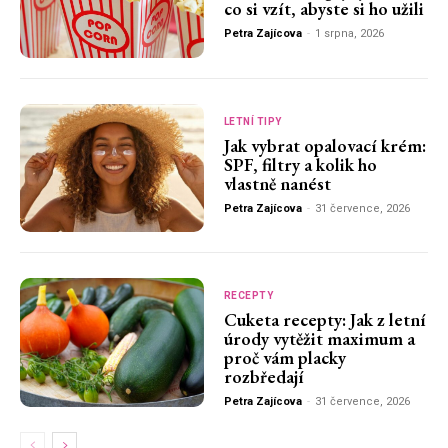
co si vzít, abyste si ho užili
Petra Zajícova
-
1 srpna, 2026
LETNÍ TIPY
Jak vybrat opalovací krém:
SPF, filtry a kolik ho
vlastně nanést
Petra Zajícova
-
31 července, 2026
RECEPTY
Cuketa recepty: Jak z letní
úrody vytěžit maximum a
proč vám placky
rozbředají
Petra Zajícova
-
31 července, 2026