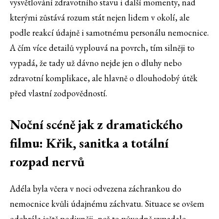
vysvětlování zdravotního stavu i další momenty, nad
kterými zůstává rozum stát nejen lidem v okolí, ale
podle reakcí údajně i samotnému personálu nemocnice.
A čím více detailů vyplouvá na povrch, tím silněji to
vypadá, že tady už dávno nejde jen o dluhy nebo
zdravotní komplikace, ale hlavně o dlouhodobý útěk
před vlastní zodpovědností.
Noční scéně jak z dramatického
filmu: Křik, sanitka a totální
rozpad nervů
Adéla byla včera v noci odvezena záchrankou do
nemocnice kvůli údajnému záchvatu. Situace se ovšem
odehrála ještě podivněji, než to původně vypadalo.