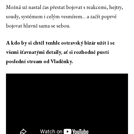
Možná už nastal čas přestat bojovat s reakcemi, hejtry,
soudy, systémem i celým vesmírem… a začít poprvé
bojovat hlavně sama se sebou.
A kdo by si chtěl tenhle ostravský bizár užít i se
všemi šťavnatými detaily, ať si rozhodně pustí
poslední stream od Vladěnky.