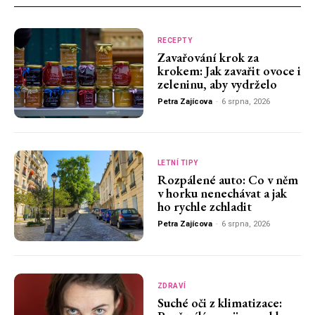
RECEPTY
Zavařování krok za
krokem: Jak zavařit ovoce i
zeleninu, aby vydrželo
Petra Zajícova
-
6 srpna, 2026
LETNÍ TIPY
Rozpálené auto: Co v něm
v horku nenechávat a jak
ho rychle zchladit
Petra Zajícova
-
6 srpna, 2026
ZDRAVÍ
Suché oči z klimatizace: