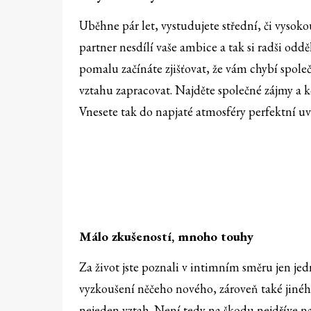
Uběhne pár let, vystudujete střední, či vysoko
partner nesdílí vaše ambice a tak si radši odd
pomalu začínáte zjišťovat, že vám chybí společ
vztahu zapracovat. Najděte společné zájmy a ko
Vnesete tak do napjaté atmosféry perfektní uv
Málo zkušeností, mnoho touhy
Za život jste poznali v intimním směru jen je
vyzkoušení něčeho nového, zároveň také jiného,
nejeden vztah. Není tedy na škodu nejdříve na