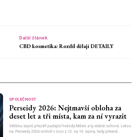
Další článek
CBD kosmetika: Rozdíl dělají DETAILY
SPOLEČNOST
Perseidy 2026: Nejtmavší obloha za
deset let a tři místa, kam za ní vyrazit
Většinu srpnů přezáří padající hvězdy Měsíc a ty slabší schová. Letos
ne. Perseidy 2026 vrcholí v noci z 12. na 13. srpna, tedy přesně...