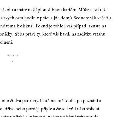
u školu a máte našláplou slibnou kariéru. Může se stát, že
ělá svých osm hodin v práci a jde domů. Sednete si k večeři a
né téma k diskuzi. Pokud je tohle i váš případ, zkuste na
níčky, třeba právě ty, které vás bavili na začátku vztahu.
olnění.
Reklama
'
dnoho či dva partnery. Chtě-nechtě touha po poznání a
 dříve nebo později přijde a často kvůli ní ztroskotá
sbírat nějaké zkušenosti, než se po hlavě vrhnout do