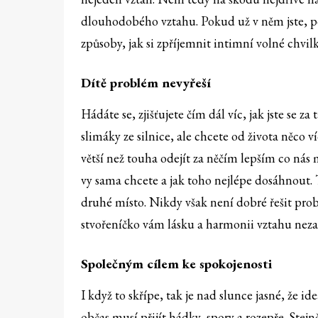
dlouhodobého vztahu. Pokud už v něm jste, p
způsoby, jak si zpříjemnit intimní volné chvilk
Dítě problém nevyřeší
Hádáte se, zjišťujete čím dál víc, jak jste se za
slimáky ze silnice, ale chcete od života něco v
větší než touha odejít za něčím lepším co nás 
vy sama chcete a jak toho nejlépe dosáhnout. To
druhé místo. Nikdy však není dobré řešit pro
stvořeníčko vám lásku a harmonii vztahu neza
Společným cílem ke spokojenosti
I když to skřípe, tak je nad slunce jasné, že 
občas musí přijít hádky, spory a rozepře. Stejn