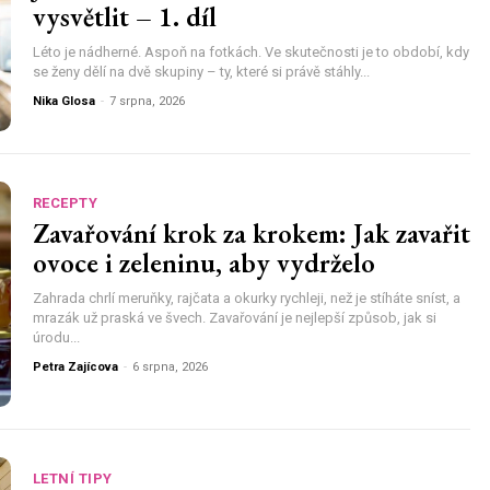
vysvětlit – 1. díl
Léto je nádherné. Aspoň na fotkách. Ve skutečnosti je to období, kdy
se ženy dělí na dvě skupiny – ty, které si právě stáhly...
Nika Glosa
-
7 srpna, 2026
RECEPTY
Zavařování krok za krokem: Jak zavařit
ovoce i zeleninu, aby vydrželo
Zahrada chrlí meruňky, rajčata a okurky rychleji, než je stíháte sníst, a
mrazák už praská ve švech. Zavařování je nejlepší způsob, jak si
úrodu...
Petra Zajícova
-
6 srpna, 2026
LETNÍ TIPY