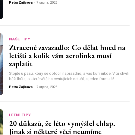
Petra Zajícova
-
7 srpna, 2026
NAŠE TIPY
Ztracené zavazadlo: Co dělat hned na
letišti a kolik vám aerolinka musí
zaplatit
Stojíte u pásu, který se dotočil naprázdno, a váš kufr nikde. V tu chvíli
běží lhůta, o které většina cestujících netuší, a jeden formulář...
Petra Zajícova
-
7 srpna, 2026
LETNÍ TIPY
20 důkazů, že léto vymýšlel chlap.
Jinak si některé věci neumíme