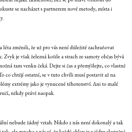
okuste se nacházet s partnerem nové metody, místa i
y.
 ta léta změnili, že už pro vás není důležité zachraňovat
íc. Zvyk je však železná košile a strach ze samoty občas bývá
možná tam venku čeká. Dejte si čas a přemýšlejte, co vlastně
 co chtějí ostatní, se v tuto chvíli musí postavit až na
blémy extrémy jako je vynucené těhotenství. Ani to malé
ručí, někdy právě naopak.
ideální nebude žádný vztah. Nikdo z nás není dokonalý a tak
ě tak, ale mnoho z nás ví, že každý chlap je v jádru skutečně