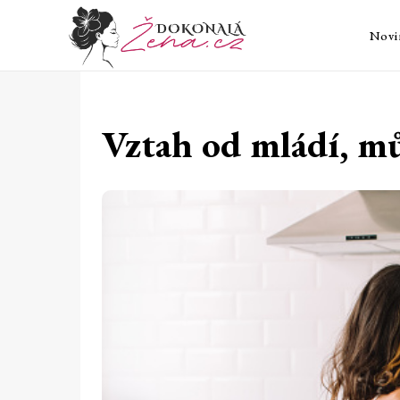
Novi
Vztah od mládí, mů