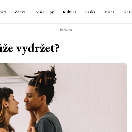
nky
Zdraví
Naše Tipy
Kultura
Láska
Móda
Krás
Reklama
že vydržet?