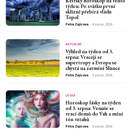
Keltský horoskop na tento
týden: Po svátku první
sklizně přebírá vládu
Topol
Petra Zajícova
-
4 srpna, 2026
AKTUÁLNĚ
Výhled na týden od 3.
srpna: Vracejí se
supertropy a Evropa se
chystá na zatmění Slunce
Petra Zajícova
-
3 srpna, 2026
LÁSKA
Horoskop lásky na týden
od 3. srpna: Venuše se
vrací domů do Vah a mění
tón vztahů
Petra Zajícova
-
3 srpna, 2026