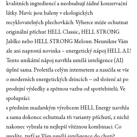
kvalitních ingrediencí a neobsahují žádné konzervační
látky. Navíc jsou baleny v ekologických
recyklovatelných plechovkách. Výherce může ochutnat
originální příchuť HELL Classic, HELL STRONG
Jablko nebo HELL STRONG Meloun. Neunikne Vám
ale ani naprostá novinka – energetický nápoj HELL A.I.!
Tento unikátní nápoj navrhla umělá inteligence (AI)
úplně sama. Proletěla celým internetem a naučila se vše
o moderních energetických drincích – od složení až po
prodejní výsledky a zpětnou vazbu od spotřebitelů. Ve
spolupráci
s předním maďarským výrobcem HELL Energy navrhla
a sama dokonce ochutnala tři varianty příchutí, z nichž
nakonec vybrala tu nejlepší vítěznou kombinaci. Co
myslíte, trefí se Vám umělá inteligence do chuti?