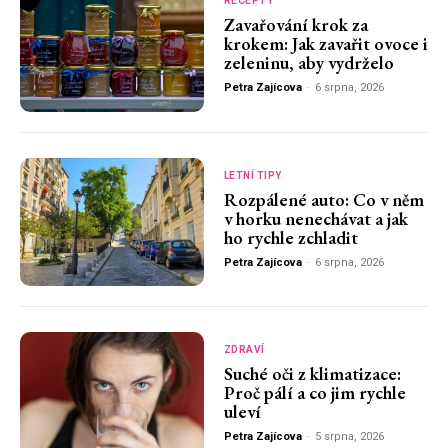
RECEPTY
Zavařování krok za
krokem: Jak zavařit ovoce i
zeleninu, aby vydrželo
Petra Zajícova
-
6 srpna, 2026
LETNÍ TIPY
Rozpálené auto: Co v něm
v horku nenechávat a jak
ho rychle zchladit
Petra Zajícova
-
6 srpna, 2026
ZDRAVÍ
Suché oči z klimatizace:
Proč pálí a co jim rychle
uleví
Petra Zajícova
-
5 srpna, 2026