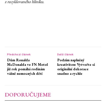
z recyklovaného hliníku.
Předchozí článek
Další článek
Dům Ronalda
Podzim naplněný
McDonalda ve FN Motol
kreativitou: Vytvořte si
již rok pomáhá rodinám
originální dekorace
vážně nemocných dětí
snadno a rychle
DOPORUČUJEME