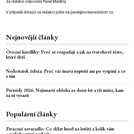
Za redakci odpovídá Pavel Malátný.
V případě dotazů na redakci pište na pavel@oceansolution.cz.
Nejnovější články
Ovocné knedlíky: Proč se rozpadají a jak na tvarohové těsto,
které drží
Nedostatek železa: Proč vás únava nepustí ani po vyspání a co
s tím
Perseidy 2026: Nejtmavší obloha za deset let a tři místa, kam
za ní vyrazit
Populární články
Ztracené zavazadlo: Co dělat hned na letišti a kolik vám
aerolinka musí zaplatit