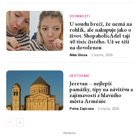
OSOBNOSTI
U soudu brečí, že nemá na
rohlík, ale nakupuje jako o
život. ShopaholicAdel tají
40 tisíc čistého. Už se těší
na dovolenou
Nika Glosa
-
2 srpna, 2026
CESTOVÁNÍ
Jerevan – nejlepší
památky, tipy na návštěvu a
zajímavosti z hlavního
města Arménie
Petra Zajícova
-
2 srpna, 2026
Reklama