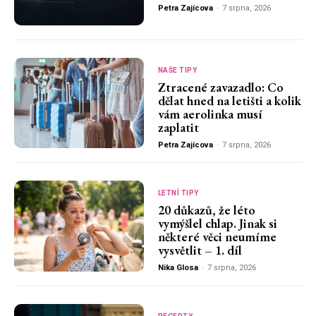
Petra Zajícova
-
7 srpna, 2026
NAŠE TIPY
Ztracené zavazadlo: Co
dělat hned na letišti a kolik
vám aerolinka musí
zaplatit
Petra Zajícova
-
7 srpna, 2026
LETNÍ TIPY
20 důkazů, že léto
vymýšlel chlap. Jinak si
některé věci neumíme
vysvětlit – 1. díl
Nika Glosa
-
7 srpna, 2026