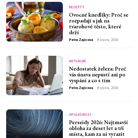
RECEPTY
Ovocné knedlíky: Proč se
rozpadají a jak na
tvarohové těsto, které
drží
Petra Zajícova
-
8 srpna, 2026
AKTUÁLNĚ
Nedostatek železa: Proč
vás únava nepustí ani po
vyspání a co s tím
Petra Zajícova
-
8 srpna, 2026
SPOLEČNOST
Perseidy 2026: Nejtmavší
obloha za deset let a tři
místa, kam za ní vyrazit