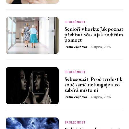
SPOLEČNOST
Senioři v horku: Jak poznat
přehřátí včas a jak rodičům
pomoct
Petra Zajícova
-
5 srpna, 2026
SPOLEČNOST
Sebesoucit: Proč tvrdost k
sobě samé nefunguje a co
zabírá místo ní
Petra Zajícova
-
4 srpna, 2026
SPOLEČNOST