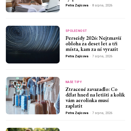
Petra Zajícova
-
8 srpna, 2026
SPOLEČNOST
Perseidy 2026: Nejtmavší
obloha za deset let a tři
místa, kam za ní vyrazit
Petra Zajícova
-
7 srpna, 2026
NAŠE TIPY
Ztracené zavazadlo: Co
dělat hned na letišti a kolik
vám aerolinka musí
zaplatit
Petra Zajícova
-
7 srpna, 2026