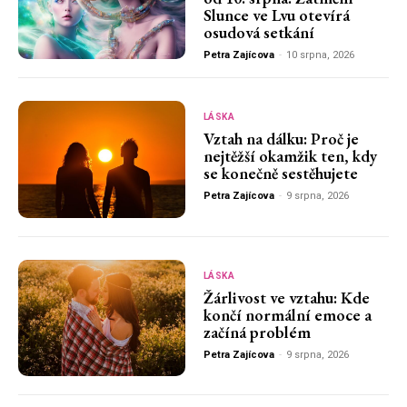
Slunce ve Lvu otevírá
osudová setkání
Petra Zajícova
-
10 srpna, 2026
LÁSKA
Vztah na dálku: Proč je
nejtěžší okamžik ten, kdy
se konečně sestěhujete
Petra Zajícova
-
9 srpna, 2026
LÁSKA
Žárlivost ve vztahu: Kde
končí normální emoce a
začíná problém
Petra Zajícova
-
9 srpna, 2026