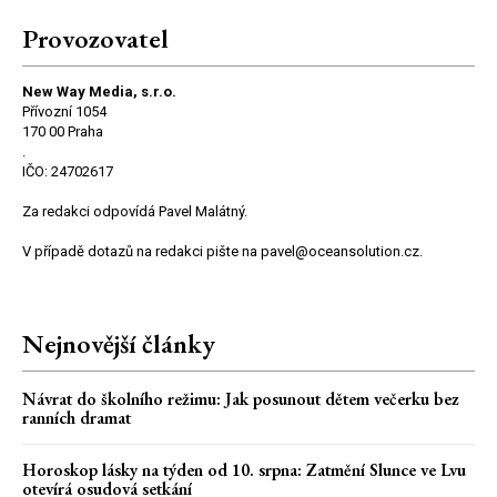
Provozovatel
New Way Media, s.r.o.
Přívozní 1054
170 00 Praha
.
IČO: 24702617
Za redakci odpovídá Pavel Malátný.
V případě dotazů na redakci pište na pavel@oceansolution.cz.
Nejnovější články
Návrat do školního režimu: Jak posunout dětem večerku bez
ranních dramat
Horoskop lásky na týden od 10. srpna: Zatmění Slunce ve Lvu
otevírá osudová setkání