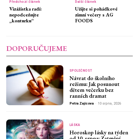
Předchozí článek
Další článek
Vizážistka radí:
Užijte si pohádkové
nepodceňujte
zimní večery s AG
„konturku“
FOODS
DOPORUČUJEME
SPOLEČNOST
Návrat do školního
režimu: Jak posunout
dětem večerku bez
ranních dramat
Petra Zajícova
-
10 srpna, 2026
LÁSKA
Horoskop lásky na týden
od 10. srpna: Zatmění