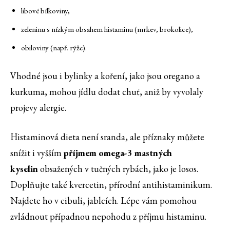
libové bílkoviny,
zeleninu s nízkým obsahem histaminu (mrkev, brokolice),
obiloviny (např. rýže).
Vhodné jsou i bylinky a koření, jako jsou oregano a
kurkuma, mohou jídlu dodat chuť, aniž by vyvolaly
projevy alergie.
Histaminová dieta není sranda, ale příznaky můžete
snížit i vyšším
příjmem omega-3 mastných
kyselin
obsažených v tučných rybách, jako je losos.
Doplňujte také kvercetin, přírodní antihistaminikum.
Najdete ho v cibuli, jablcích. Lépe vám pomohou
zvládnout případnou nepohodu z příjmu histaminu.