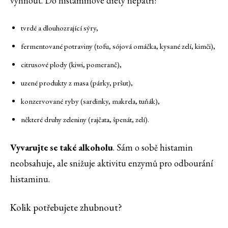
vyhnout. Do histaminové diety nepatří:
tvrdé a dlouhozrající sýry,
fermentované potraviny (tofu, sójová omáčka, kysané zelí, kimči),
citrusové plody (kiwi, pomeranč),
uzené produkty z masa (párky, pršut),
konzervované ryby (sardinky, makrela, tuňák),
některé druhy zeleniny (rajčata, špenát, zelí).
Vyvarujte se také alkoholu
. Sám o sobě histamin
neobsahuje, ale snižuje aktivitu enzymů pro odbourání
histaminu.
Kolik potřebujete zhubnout?