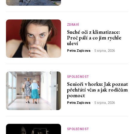
ZDRAVÍ
Suché oči z klimatizace:
Proč pálí a co jim rychle
uleví
Petra Zajícova
-
5 srpna, 2026
SPOLEČNOST
Senioři v horku: Jak poznat
přehřátí včas a jak rodičům
pomoct
Petra Zajícova
-
5 srpna, 2026
SPOLEČNOST