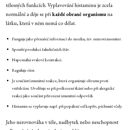
tělesných funkcích. Vyplavování histaminu je zcela
normální a děje se při
každé obraně organismu
na
látku, která v něm nemá co dělat.
Funguje jako přenašeč informací do mozku, tzv. neurotransmiter.
Spouští produkci žaludečních šťáv.
Napomáhá svalové kontrakci.
Reguluje růst.
Je součástí imunitní reakce, která organizuje obranu proti
vetřelcům. Uvolňuje se při poškození tkání nebo při alergické
reakci jako součást přirozené imunitní odpovědi.
Histamin se vyplavuje např. při popálení od kopřiv, píchnutí včely.
Jeho nerovnováha v těle, nadbytek nebo neschopnost