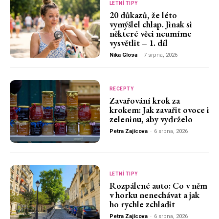
LETNÍ TIPY
20 důkazů, že léto
vymýšlel chlap. Jinak si
některé věci neumíme
vysvětlit – 1. díl
Nika Glosa
-
7 srpna, 2026
RECEPTY
Zavařování krok za
krokem: Jak zavařit ovoce i
zeleninu, aby vydrželo
Petra Zajícova
-
6 srpna, 2026
LETNÍ TIPY
Rozpálené auto: Co v něm
v horku nenechávat a jak
ho rychle zchladit
Petra Zajícova
-
6 srpna, 2026