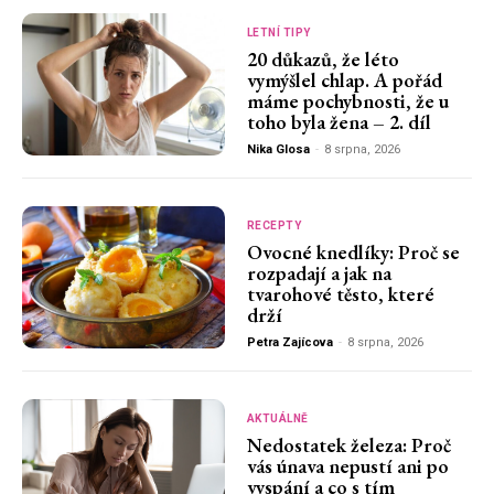
LETNÍ TIPY
20 důkazů, že léto
vymýšlel chlap. A pořád
máme pochybnosti, že u
toho byla žena – 2. díl
Nika Glosa
-
8 srpna, 2026
RECEPTY
Ovocné knedlíky: Proč se
rozpadají a jak na
tvarohové těsto, které
drží
Petra Zajícova
-
8 srpna, 2026
AKTUÁLNĚ
Nedostatek železa: Proč
vás únava nepustí ani po
vyspání a co s tím