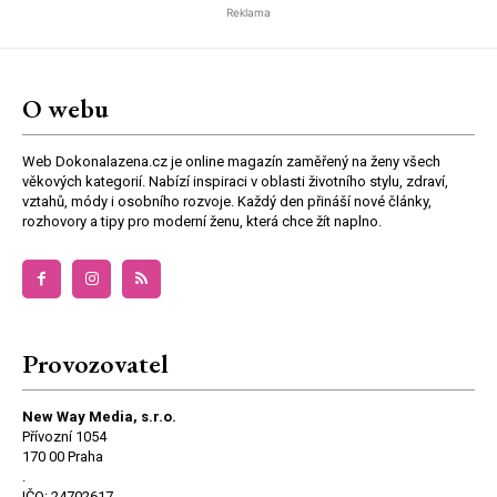
Reklama
O webu
Web Dokonalazena.cz je online magazín zaměřený na ženy všech
věkových kategorií. Nabízí inspiraci v oblasti životního stylu, zdraví,
vztahů, módy i osobního rozvoje. Každý den přináší nové články,
rozhovory a tipy pro moderní ženu, která chce žít naplno.
Provozovatel
New Way Media, s.r.o.
Přívozní 1054
170 00 Praha
.
IČO: 24702617