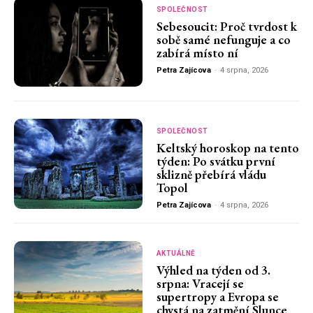
SPOLEČNOST
Sebesoucit: Proč tvrdost k
sobě samé nefunguje a co
zabírá místo ní
Petra Zajícova
-
4 srpna, 2026
SPOLEČNOST
Keltský horoskop na tento
týden: Po svátku první
sklizně přebírá vládu
Topol
Petra Zajícova
-
4 srpna, 2026
AKTUÁLNĚ
Výhled na týden od 3.
srpna: Vracejí se
supertropy a Evropa se
chystá na zatmění Slunce