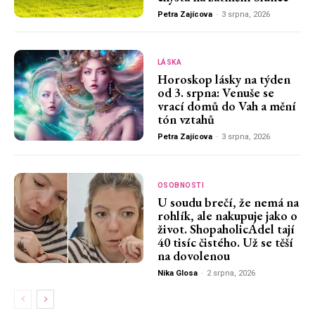
Petra Zajícova
-
3 srpna, 2026
LÁSKA
Horoskop lásky na týden
od 3. srpna: Venuše se
vrací domů do Vah a mění
tón vztahů
Petra Zajícova
-
3 srpna, 2026
OSOBNOSTI
U soudu brečí, že nemá na
rohlík, ale nakupuje jako o
život. ShopaholicAdel tají
40 tisíc čistého. Už se těší
na dovolenou
Nika Glosa
-
2 srpna, 2026