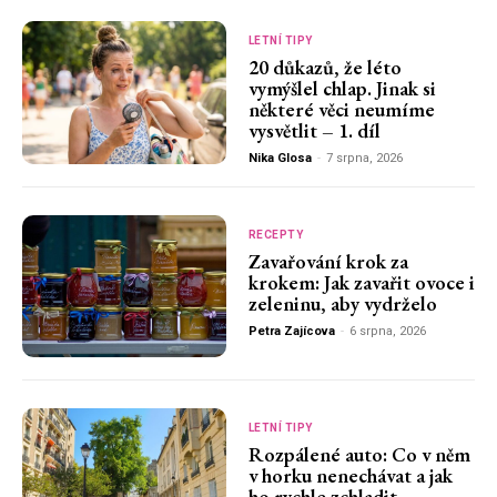
LETNÍ TIPY
20 důkazů, že léto
vymýšlel chlap. Jinak si
některé věci neumíme
vysvětlit – 1. díl
Nika Glosa
-
7 srpna, 2026
RECEPTY
Zavařování krok za
krokem: Jak zavařit ovoce i
zeleninu, aby vydrželo
Petra Zajícova
-
6 srpna, 2026
LETNÍ TIPY
Rozpálené auto: Co v něm
v horku nenechávat a jak
ho rychle zchladit