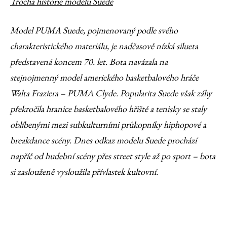
Trocha historie modelu Suede
Model PUMA Suede, pojmenovaný podle svého
charakteristického materiálu, je nadčasově nízká silueta
představená koncem 70. let. Bota navázala na
stejnojmenný model amerického basketbalového hráče
Walta Fraziera – PUMA Clyde. Popularita Suede však záhy
překročila hranice basketbalového hřiště a tenisky se staly
oblíbenými mezi subkulturními průkopníky hiphopové a
breakdance scény. Dnes odkaz modelu Suede prochází
napříč od hudební scény přes street style až po sport – bota
si zaslouženě vysloužila přívlastek kultovní.