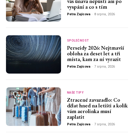
vás únava nepustí ani po
vyspání a co s tím
Petra Zajícova
-
8 srpna, 2026
SPOLEČNOST
Perseidy 2026: Nejtmavší
obloha za deset let a tři
místa, kam za ní vyrazit
Petra Zajícova
-
7 srpna, 2026
NAŠE TIPY
Ztracené zavazadlo: Co
dělat hned na letišti a kolik
vám aerolinka musí
zaplatit
Petra Zajícova
-
7 srpna, 2026