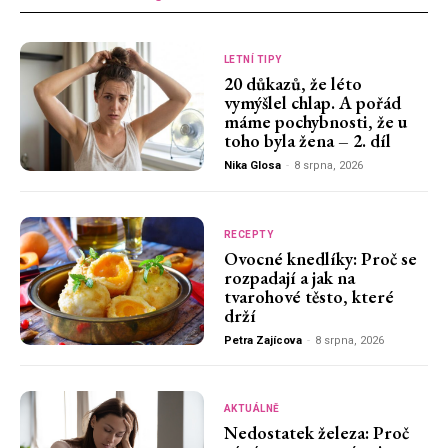
LETNÍ TIPY
20 důkazů, že léto
vymýšlel chlap. A pořád
máme pochybnosti, že u
toho byla žena – 2. díl
Nika Glosa
-
8 srpna, 2026
RECEPTY
Ovocné knedlíky: Proč se
rozpadají a jak na
tvarohové těsto, které
drží
Petra Zajícova
-
8 srpna, 2026
AKTUÁLNĚ
Nedostatek železa: Proč