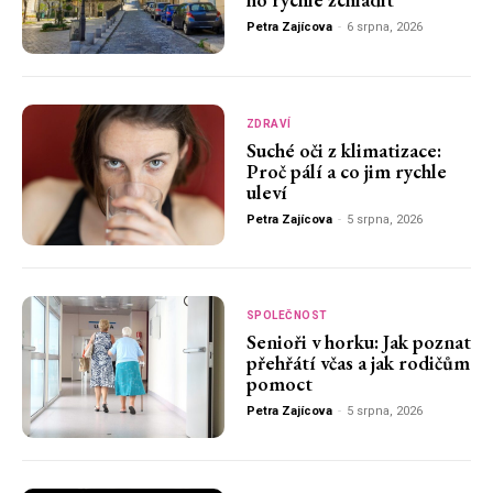
Petra Zajícova
-
6 srpna, 2026
ZDRAVÍ
Suché oči z klimatizace:
Proč pálí a co jim rychle
uleví
Petra Zajícova
-
5 srpna, 2026
SPOLEČNOST
Senioři v horku: Jak poznat
přehřátí včas a jak rodičům
pomoct
Petra Zajícova
-
5 srpna, 2026