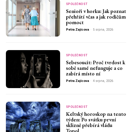
SPOLEČNOST
Senioři v horku: Jak poznat
přehřátí včas a jak rodičům
pomoct
Petra Zajícova
-
5 srpna, 2026
SPOLEČNOST
Sebesoucit: Proč tvrdost k
sobě samé nefunguje a co
zabírá místo ní
Petra Zajícova
-
4 srpna, 2026
SPOLEČNOST
Keltský horoskop na tento
týden: Po svátku první
sklizně přebírá vládu
Topol