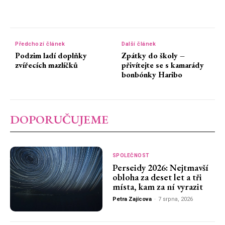
Předchozí článek
Další článek
Podzim ladí doplňky
Zpátky do školy –
zvířecích mazlíčků
přivítejte se s kamarády
bonbónky Haribo
DOPORUČUJEME
SPOLEČNOST
Perseidy 2026: Nejtmavší
obloha za deset let a tři
místa, kam za ní vyrazit
Petra Zajícova
-
7 srpna, 2026