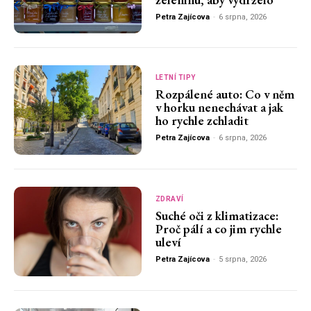
Petra Zajícova
-
6 srpna, 2026
LETNÍ TIPY
Rozpálené auto: Co v něm
v horku nenechávat a jak
ho rychle zchladit
Petra Zajícova
-
6 srpna, 2026
ZDRAVÍ
Suché oči z klimatizace:
Proč pálí a co jim rychle
uleví
Petra Zajícova
-
5 srpna, 2026