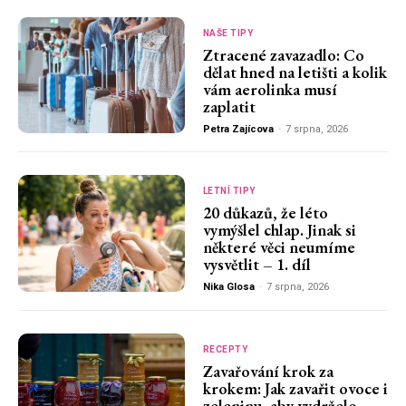
NAŠE TIPY
Ztracené zavazadlo: Co
dělat hned na letišti a kolik
vám aerolinka musí
zaplatit
Petra Zajícova
-
7 srpna, 2026
LETNÍ TIPY
20 důkazů, že léto
vymýšlel chlap. Jinak si
některé věci neumíme
vysvětlit – 1. díl
Nika Glosa
-
7 srpna, 2026
RECEPTY
Zavařování krok za
krokem: Jak zavařit ovoce i
zeleninu, aby vydrželo