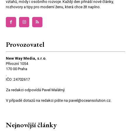
vztahů, módy i osobního rozvoje. Každý den přináší nové články,
rozhovory a tipy pro moderní ženu, která chce žít naplno.
Provozovatel
New Way Media, s.r.o.
Přívozní 1054
170 00 Praha
.
IČO: 24702617
Za redakci odpovídá Pavel Malátný.
V případě dotazů na redakci pište na pavel@oceansolution.cz.
Nejnovější články