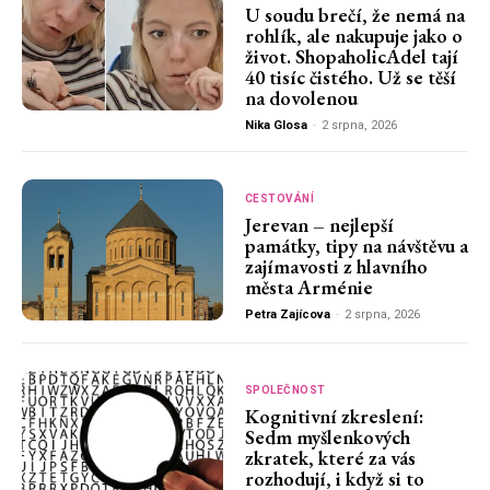
U soudu brečí, že nemá na
rohlík, ale nakupuje jako o
život. ShopaholicAdel tají
40 tisíc čistého. Už se těší
na dovolenou
Nika Glosa
-
2 srpna, 2026
CESTOVÁNÍ
Jerevan – nejlepší
památky, tipy na návštěvu a
zajímavosti z hlavního
města Arménie
Petra Zajícova
-
2 srpna, 2026
SPOLEČNOST
Kognitivní zkreslení:
Sedm myšlenkových
zkratek, které za vás
rozhodují, i když si to