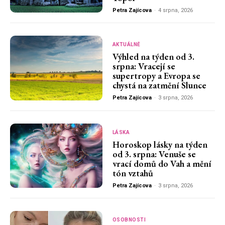
Petra Zajícova
-
4 srpna, 2026
AKTUÁLNĚ
Výhled na týden od 3.
srpna: Vracejí se
supertropy a Evropa se
chystá na zatmění Slunce
Petra Zajícova
-
3 srpna, 2026
LÁSKA
Horoskop lásky na týden
od 3. srpna: Venuše se
vrací domů do Vah a mění
tón vztahů
Petra Zajícova
-
3 srpna, 2026
OSOBNOSTI