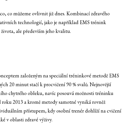
něco, co můžeme ovlivnit již dnes. Kombinací zdravého
vativních technologií, jako je například EMS trénink
vota, ale především jeho kvalitu.
konceptem založeným na speciální tréninkové metodě EMS
hých 20 minut stačí k procvičení 90 % svalů. Nejnovější
ího chytrého obleku, navíc posouvá možnosti tréninku
d roku 2013 a kromě metody samotné vyniká rovněž
ividuálním přístupem, kdy osobní trenér dohlíží na cvičení
ké v oblasti zdravé výživy.