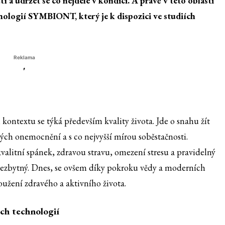
í a udržet se co nejdéle v kondici. A právě v této oblasti
hnologií SYMBIONT, který je k dispozici ve studiích
Reklama
'
kontextu se týká především kvality života. Jde o snahu žít
kých onemocnění a s co nejvyšší mírou soběstačnosti.
kvalitní spánek, zdravou stravu, omezení stresu a pravidelný
 nezbytný. Dnes, se ovšem díky pokroku vědy a moderních
oužení zdravého a aktivního života.
ch technologií