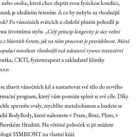
y, nebo osoba, která chce zlepšit svou fyzickou kondici,
rénink je ideálním řešením. A co by nebylo za vhodnější
 rok? Po vánočních svátcích a období plném pohodlí je
vému životnímu stylu.
„Celý princip longevity je sice velmi
ou z hlavních forem, jak na něm pracovat je pravidelnost. Méně
populaci mnohem vhodnější než nárazové vysoce intenzivní
utka, CKTI, fyzioterapeut a zakladatel kliniky
.r.o.
se zbavit vánočních kil a nastartovat své tělo do nového
rmační program, který vám pomůže splnit si své cíle. Díky
chle zpevníte svaly, zrychlíte metabolismus a budete se
tudií BodyBody, které naleznete v Praze, Brně, Plzni, v
erském Hradišti. Na většině poboček si již můžete
ologií SYMBIONT na vlastní kůži.