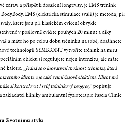
é zdraví a přispět k dosažení longevity, je EMS trénink
BodyBody. EMS (elektrická stimulace svalů) je metoda, při
svaly, které jsou při klasickém cvičení obvykle
strávené v posilovně cvičíte pouhých 20 minut a díky
 váš a máte ho po celou dobu tréninku na sobě, dosáhnete
íky nové technologii SYMBIONT vytvoříte trénink na míru
speciálním obleku si regulujete nejen intenzitu, ale máte
ené kalorie.
„Jedná se o inovativní možnost tréninku, která
rétního klienta a je také velmi časově efektivní. Klient má
ůže si kontrolovat i svůj tréninkový progres,“
popisuje
 zakladatel kliniky ambulantní fyzioterapie Fascia Clinic
mu životnímu stylu