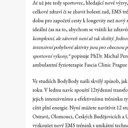
Ať už jste tedy sportovec, hledající nové výzv
celkové zdraví či se zbavit bolesti zad, EMS t
dobu pro započetí cesty k longevity než nový
ideální čas na to, abychom se vrátili ke zdra
komplexní, ale zároveň není až tak složitý. Jedn
intenzivní pohybové aktivity jsou pro obecnou 
sportovní výkony,“
popisuje PhDr. Michal Pero
ambulantní fyzioterapie Fascia Clinic Prague s
Ve studiích BodyBody našli skvělý způsob, jak 
roku. V lednu navíc spouští 12týdenní transfo
jejich intenzivnímu a efektivnímu tréninku ry
cítit plní energie. Nyní můžete navštívit 12 s
Ostravě, Olomouci, Českých Budějovicích a Uh
vyzkoušet nový EMS trénink s unikátní techn