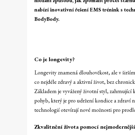
hledání způsobů, jak zpomalit proces stárnut
nabízí inovativní řešení EMS trénink s tec
BodyBody.
Co je longevity?
Longevity znamená dlouhověkost, ale v širším 
co nejdéle zdravý a aktivní život, bez chronic
Základem je vyvážený životní styl, zahrnující 
pohyb, který je pro udržení kondice a zdraví
technologií otevírají nové možnosti pro prodl
Zkvalitnění života pomocí nejmodernější