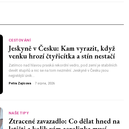
CESTOVÁNÍ
Jeskyně v Česku: Kam vyrazit, když
venku hrozí čtyřicítka a stín nestačí
Zatímco nad hlavou praská rekordní vedro, pod zemí je stabilních
devět stupňů a nic se na tom nezmění. Jeskyně v Česku jsou
nejjistější únik...
Petra Zajícova
-
7 srpna, 2026
NAŠE TIPY
Ztracené zavazadlo: Co dělat hned na
letišti a kolik vám aerolinka musí