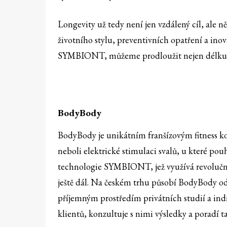
Longevity už tedy není jen vzdálený cíl, ale 
životního stylu, preventivních opatření a ino
SYMBIONT, můžeme prodloužit nejen délku ži
BodyBody
BodyBody je unikátním franšízovým fitness 
neboli elektrické stimulaci svalů, u které pou
technologie SYMBIONT, jež využívá revolučn
ještě dál. Na českém trhu působí BodyBody o
příjemným prostředím privátních studií a ind
klientů, konzultuje s nimi výsledky a poradí ta