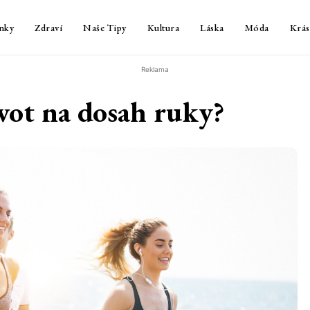
nky
Zdraví
Naše Tipy
Kultura
Láska
Móda
Krás
Reklama
vot na dosah ruky?