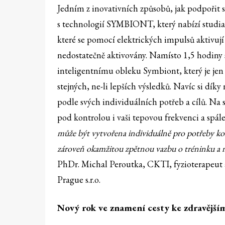
Jedním z inovativních způsobů, jak podpořit sv
s technologií SYMBIONT, který nabízí studia 
které se pomocí elektrických impulsů aktivují 
nedostatečně aktivovány. Namísto 1,5 hodiny 
inteligentnímu obleku Symbiont, který je jen
stejných, ne-li lepších výsledků. Navíc si d
podle svých individuálních potřeb a cílů. Na 
pod kontrolou i vaši tepovou frekvenci a spál
může být vytvořena individuálně pro potřeby konk
zároveň okamžitou zpětnou vazbu o tréninku a m
PhDr. Michal Peroutka, CKTI, fyzioterapeut a
Prague s.r.o.
Nový rok ve znamení cesty ke zdravější