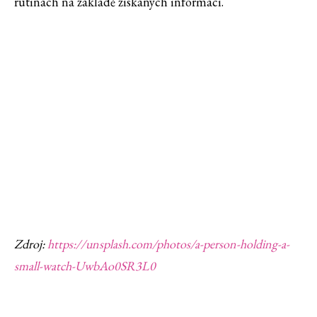
rutinách na základě získaných informací.
Zdroj:
https://unsplash.com/photos/a-person-holding-a-
small-watch-UwbAo0SR3L0