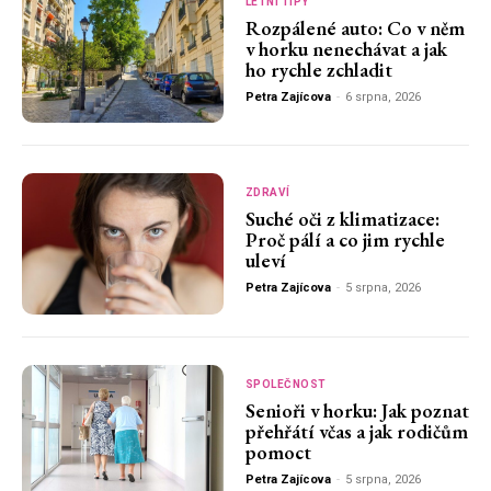
LETNÍ TIPY
Rozpálené auto: Co v něm
v horku nenechávat a jak
ho rychle zchladit
Petra Zajícova
-
6 srpna, 2026
ZDRAVÍ
Suché oči z klimatizace:
Proč pálí a co jim rychle
uleví
Petra Zajícova
-
5 srpna, 2026
SPOLEČNOST
Senioři v horku: Jak poznat
přehřátí včas a jak rodičům
pomoct
Petra Zajícova
-
5 srpna, 2026