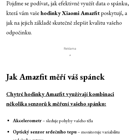
Pojďme se podívat, jak efektivně využít data o spánku,
která vám vaše
hodinky Xiaomi Amazfit
poskytují, a
jak na jejich základě skutečně zlepšit kvalitu vašeho
odpočinku.
Reklama
'
Jak Amazfit měří váš spánek
Chytré hodinky Amazfit využívají kombinaci
několika senzorů k měření vašeho spánku:
Akcelerometr
– sleduje pohyby vašeho těla
Optický senzor srdečního tepu
– monitoruje variabilitu
srdečního rytmu