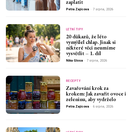
zaplatit
Petra Zajícova
-
7 srpna, 2026
LETNÍ TIPY
20 důkazů, že léto
vymýšlel chlap. Jinak si
některé věci neumíme
vysvětlit – 1. díl
Nika Glosa
-
7 srpna, 2026
RECEPTY
Zavařování krok za
krokem: Jak zavařit ovoce i
zeleninu, aby vydrželo
Petra Zajícova
-
6 srpna, 2026