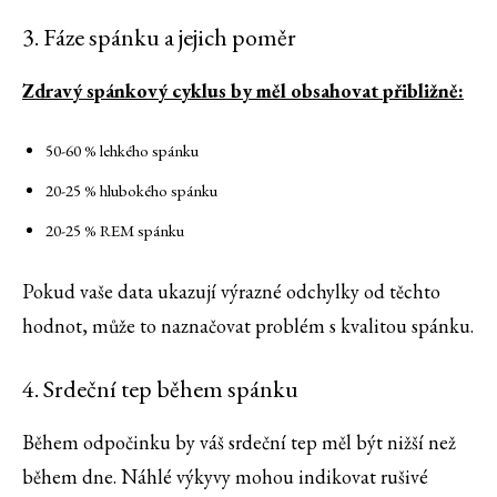
3. Fáze spánku a jejich poměr
Zdravý spánkový cyklus by měl obsahovat přibližně:
50-60 % lehkého spánku
20-25 % hlubokého spánku
20-25 % REM spánku
Pokud vaše data ukazují výrazné odchylky od těchto
hodnot, může to naznačovat problém s kvalitou spánku.
4. Srdeční tep během spánku
Během odpočinku by váš srdeční tep měl být nižší než
během dne. Náhlé výkyvy mohou indikovat rušivé