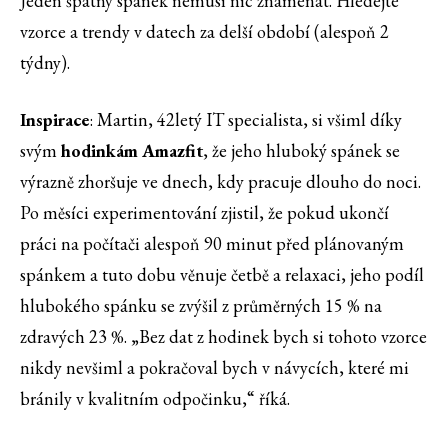
Jeden špatný spánek nemusí nic znamenat. Hledejte
vzorce a trendy v datech za delší období (alespoň 2
týdny).
Inspirace
: Martin, 42letý IT specialista, si všiml díky
svým
hodinkám Amazfit
, že jeho hluboký spánek se
výrazně zhoršuje ve dnech, kdy pracuje dlouho do noci.
Po měsíci experimentování zjistil, že pokud ukončí
práci na počítači alespoň 90 minut před plánovaným
spánkem a tuto dobu věnuje četbě a relaxaci, jeho podíl
hlubokého spánku se zvýšil z průměrných 15 % na
zdravých 23 %. „Bez dat z hodinek bych si tohoto vzorce
nikdy nevšiml a pokračoval bych v návycích, které mi
bránily v kvalitním odpočinku,“ říká.