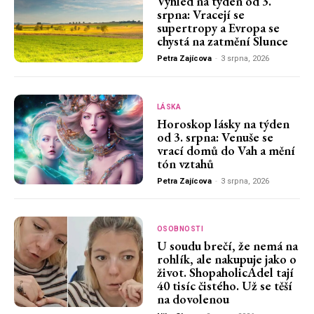
Výhled na týden od 3.
srpna: Vracejí se
supertropy a Evropa se
chystá na zatmění Slunce
Petra Zajícova
-
3 srpna, 2026
LÁSKA
Horoskop lásky na týden
od 3. srpna: Venuše se
vrací domů do Vah a mění
tón vztahů
Petra Zajícova
-
3 srpna, 2026
OSOBNOSTI
U soudu brečí, že nemá na
rohlík, ale nakupuje jako o
život. ShopaholicAdel tají
40 tisíc čistého. Už se těší
na dovolenou