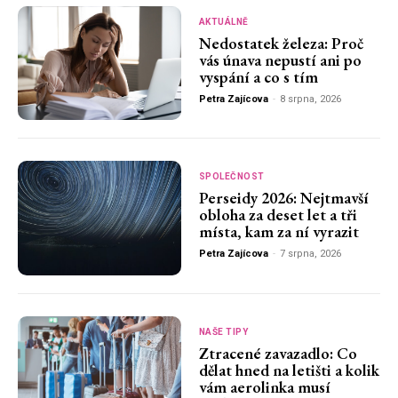
AKTUÁLNĚ
Nedostatek železa: Proč
vás únava nepustí ani po
vyspání a co s tím
Petra Zajícova
-
8 srpna, 2026
SPOLEČNOST
Perseidy 2026: Nejtmavší
obloha za deset let a tři
místa, kam za ní vyrazit
Petra Zajícova
-
7 srpna, 2026
NAŠE TIPY
Ztracené zavazadlo: Co
dělat hned na letišti a kolik
vám aerolinka musí