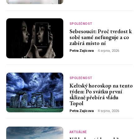
SPOLEČNOST
Sebesoucit: Proč tvrdost k
sobě samé nefunguje a co
zabírá místo ní
Petra Zajícova
-
4 srpna, 2026
SPOLEČNOST
Keltský horoskop na tento
týden: Po svátku první
sklizně přebírá vládu
Topol
Petra Zajícova
-
4 srpna, 2026
AKTUÁLNĚ