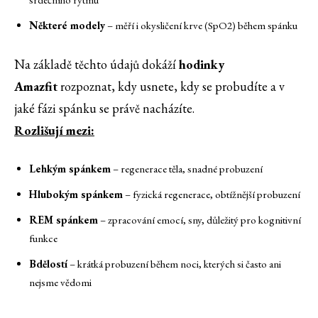
Některé modely
– měří i okysličení krve (SpO2) během spánku
Na základě těchto údajů dokáží
hodinky
Amazfit
rozpoznat, kdy usnete, kdy se probudíte a v
jaké fázi spánku se právě nacházíte.
Rozlišují mezi:
Lehkým spánkem
– regenerace těla, snadné probuzení
Hlubokým spánkem
– fyzická regenerace, obtížnější probuzení
REM spánkem
– zpracování emocí, sny, důležitý pro kognitivní
funkce
Bdělostí
– krátká probuzení během noci, kterých si často ani
nejsme vědomi