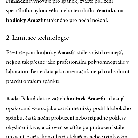
řemínek
nevyhovuje pro spánek, zvažte pořízení
speciálního nylonového nebo textilního
řemínku na
hodinky Amazfit
určeného pro noční nošení.
2. Limitace technologie
Přestože jsou
hodinky Amazfit
stále sofistikovanější,
nejsou tak přesné jako profesionální polysomnografie v
laboratoři. Berte data jako orientační, ne jako absolutní
pravdu o vašem spánku.
Rada
: Pokud data z vašich
hodinek Amazfit
ukazují
opakované vzorce jako extrémně nízký podíl hlubokého
spánku, častá noční probuzení nebo nápadné poklesy
okysličení krve, a zároveň se cítíte po probuzení stále
unavení, zvažte konzultaci s lékařem nebo spánkovým