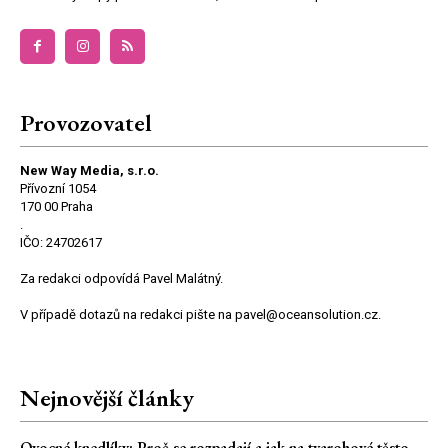
Provozovatel
New Way Media, s.r.o.
Přívozní 1054
170 00 Praha
.
IČO: 24702617
Za redakci odpovídá Pavel Malátný.
V případě dotazů na redakci pište na pavel@oceansolution.cz.
Nejnovější články
Ovocné knedlíky: Proč se rozpadají a jak na tvarohové těsto,