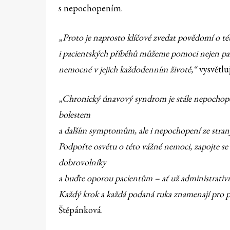
s nepochopením.
„Proto je naprosto klíčové zvedat povědomí o tét
i pacientských příběhů můžeme pomoci nejen paci
nemocné v jejich každodenním životě,“
vysvětlu
„Chronický únavový syndrom je stále nepochopen
bolestem
a dalším symptomům, ale i nepochopení ze strany
Podpořte osvětu o této vážné nemoci, zapojte se d
dobrovolníky
a buďte oporou pacientům – ať už administrati
Každý krok a každá podaná ruka znamenají pro pa
Štěpánková.