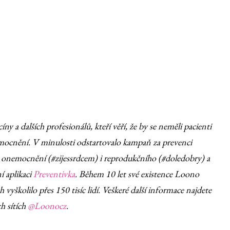
 a dalších profesionálů, kteří věří, že by se neměli pacienti
nemocnění. V minulosti odstartovalo kampaň za prevenci
h onemocnění (#zijessrdcem) i reprodukčního (#doledobry) a
í aplikaci
Preventivka
. Během 10 let své existence Loono
vyškolilo přes 150 tisíc lidí. Veškeré další informace najdete
ch sítích
@Loonocz
.