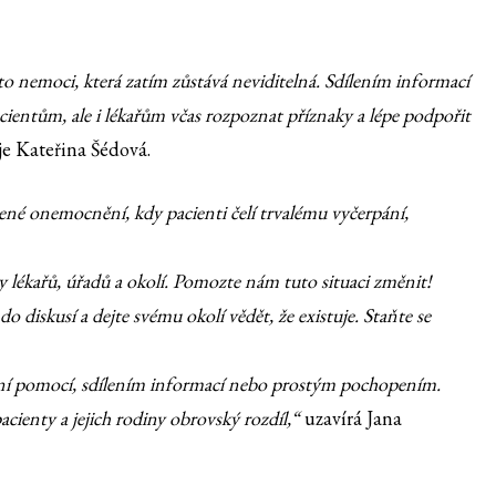
o nemoci, která zatím zůstává neviditelná. Sdílením informací
entům, ale i lékařům včas rozpoznat příznaky a lépe podpořit
je Kateřina Šédová.
é onemocnění, kdy pacienti čelí trvalému vyčerpání,
 lékařů, úřadů a okolí. Pomozte nám tuto situaci změnit!
o diskusí a dejte svému okolí vědět, že existuje. Staňte se
vní pomocí, sdílením informací nebo prostým pochopením.
cienty a jejich rodiny obrovský rozdíl,“
uzavírá Jana