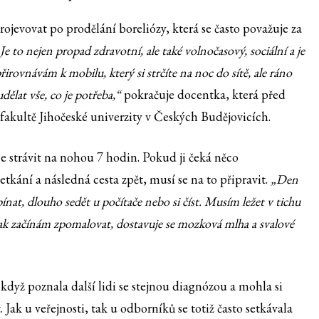
ojevovat po prodělání boreliózy, která se často považuje za
Je to nejen propad zdravotní, ale také volnočasový, sociální a je
řirovnávám k mobilu, který si strčíte na noc do sítě, ale ráno
ělat vše, co je potřeba,“
pokračuje docentka, která před
fakultě Jihočeské univerzity v Českých Budějovicích.
e strávit na nohou 7 hodin. Pokud ji čeká něco
etkání a následná cesta zpět, musí se na to připravit.
„Den
nat, dlouho sedět u počítače nebo si číst. Musím ležet v tichu
jak začínám zpomalovat, dostavuje se mozková mlha a svalové
 když poznala další lidi se stejnou diagnózou a mohla si
Jak u veřejnosti, tak u odborníků se totiž často setkávala