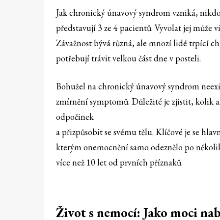
Jak chronický únavový syndrom vzniká, nikdo p
představují 3 ze 4 pacientů. Vyvolat jej může
Závažnost bývá různá, ale mnozí lidé trpíc
potřebují trávit velkou část dne v posteli.
Bohužel na chronický únavový syndrom neexist
zmírnění symptomů. Důležité je zjistit, kolik 
odpočinek
a přizpůsobit se svému tělu. Klíčové je se hlav
kterým onemocnění samo odeznělo po několik
více než 10 let od prvních příznaků.
Život s nemocí: Jako moci nab