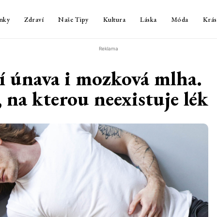
nky
Zdraví
Naše Tipy
Kultura
Láska
Móda
Krás
Reklama
í únava i mozková mlha.
 na kterou neexistuje lék