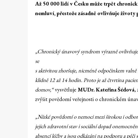
Až 50 000 lidí v Česku může trpět chronic
nemluví, přestože zásadně ovlivňuje životy 
„Chronický únavový syndrom výrazně ovlivňuje ž
se
s aktivitou zhoršuje, nicméně odpočinkem valně n
klidně 12 až 14 hodin. Proto je až čtvrtina pac
domov,“
vysvětluje
MUDr. Kateřina Šédová
,
zvýšit povědomí veřejnosti o chronickém ú
„Nízké povědomí o nemoci mezi širokou i odborno
jejich zdravotní stav i sociální dopad onemocnění
absencí léčby a jsou odkázáni na podporu a péči s