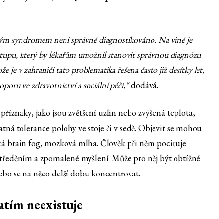
vým syndromem není správně diagnostikováno. Na vině je
tupu, který by lékařům umožnil stanovit správnou diagnózu
 je v zahraničí tato problematika řešena často již desítky let,
 oporu ve zdravotnictví a sociální péči,“
dodává.
říznaky, jako jsou zvětšení uzlin nebo zvýšená teplota,
patná tolerance polohy ve stoje či v sedě. Objevit se mohou
ká brain fog, mozková mlha. Člověk při něm pociťuje
tředěním a zpomalené myšlení. Může pro něj být obtížné
nebo se na něco delší dobu koncentrovat.
atím neexistuje