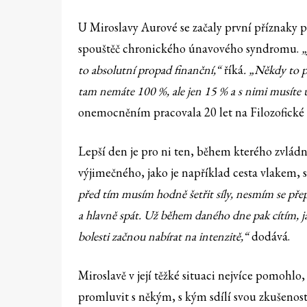
U Miroslavy Aurové se začaly první příznaky pr
spouštěč chronického únavového syndromu.
„
to absolutní propad finanční,“
říká
. „Někdy to p
tam nemáte 100 %, ale jen 15 % a s nimi musíte ud
onemocněním pracovala 20 let na Filozofické 
Lepší den je pro ni ten, během kterého zvládn
výjimečného, jako je například cesta vlakem, s
před tím musím hodně šetřit síly, nesmím se přepí
a hlavně spát. Už během daného dne pak cítím, 
bolesti začnou nabírat na intenzitě,“
dodává.
Miroslavě v její těžké situaci nejvíce pomohlo,
promluvit s někým, s kým sdílí svou zkušenost. 