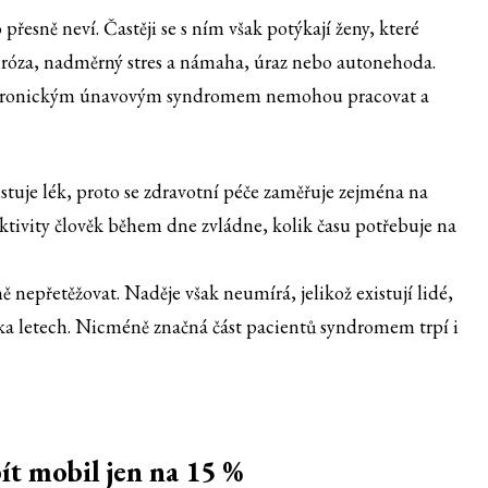
řesně neví. Častěji se s ním však potýkají ženy, které
 viróza, nadměrný stres a námaha, úraz nebo autonehoda.
í chronickým únavovým syndromem nemohou pracovat a
uje lék, proto se zdravotní péče zaměřuje zejména na
aktivity člověk během dne zvládne, kolik času potřebuje na
ně nepřetěžovat. Naděje však neumírá, jelikož existují lidé,
a letech. Nicméně značná část pacientů syndromem trpí i
ít mobil jen na 15 %