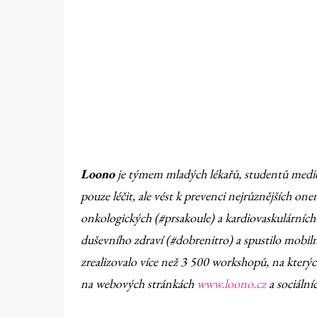
Loono
je týmem mladých lékařů, studentů medicíny
pouze léčit, ale vést k prevenci nejrůznějších o
onkologických (#prsakoule) a kardiovaskulárníc
duševního zdraví (#dobrenitro) a spustilo mobiln
zrealizovalo více než 3 500 workshopů, na kterých 
na webových stránkách
www.loono.cz
a sociální