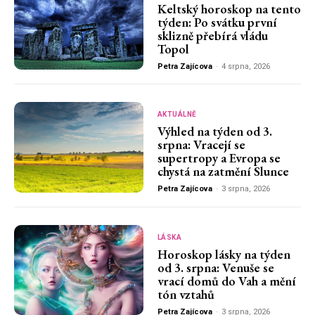
Keltský horoskop na tento
týden: Po svátku první
sklizně přebírá vládu
Topol
Petra Zajícova
-
4 srpna, 2026
AKTUÁLNĚ
Výhled na týden od 3.
srpna: Vracejí se
supertropy a Evropa se
chystá na zatmění Slunce
Petra Zajícova
-
3 srpna, 2026
LÁSKA
Horoskop lásky na týden
od 3. srpna: Venuše se
vrací domů do Vah a mění
tón vztahů
Petra Zajícova
-
3 srpna, 2026