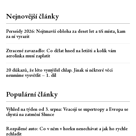
Nejnovější články
Perseidy 2026: Nejtmavší obloha za deset let a tři místa, kam
za ní vyrazit
Ztracené zavazadlo: Co dělat hned na letišti a kolik vám
aerolinka musí zaplatit
20 důkazů, že léto vymýšlel chlap. Jinak si některé věci
neumíme vysvětlit – 1. díl
Populární články
Výhled na týden od 3. srpna: Vracejí se supertropy a Evropa se
chystá na zatmění Slunce
Rozpálené auto: Co v něm v horku nenechávat a jak ho rychle
zchladit