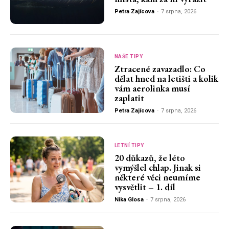
Petra Zajícova
-
7 srpna, 2026
NAŠE TIPY
Ztracené zavazadlo: Co
dělat hned na letišti a kolik
vám aerolinka musí
zaplatit
Petra Zajícova
-
7 srpna, 2026
LETNÍ TIPY
20 důkazů, že léto
vymýšlel chlap. Jinak si
některé věci neumíme
vysvětlit – 1. díl
Nika Glosa
-
7 srpna, 2026