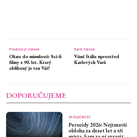
Předchozí článek
Další článek
Okno do minulosti: Sci-fi
Vůně Itálie uprostřed
filmy z 90. let. Který
Karlových Varů
oblíbený je ten Váš?
DOPORUČUJEME
SPOLEČNOST
Perseidy 2026: Nejtmavší
obloha za deset let a tři
místa, kam za ní vyrazit