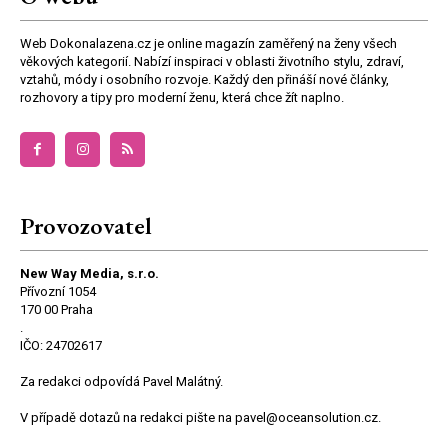
Web Dokonalazena.cz je online magazín zaměřený na ženy všech
věkových kategorií. Nabízí inspiraci v oblasti životního stylu, zdraví,
vztahů, módy i osobního rozvoje. Každý den přináší nové články,
rozhovory a tipy pro moderní ženu, která chce žít naplno.
Provozovatel
New Way Media, s.r.o.
Přívozní 1054
170 00 Praha
.
IČO: 24702617
Za redakci odpovídá Pavel Malátný.
V případě dotazů na redakci pište na pavel@oceansolution.cz.