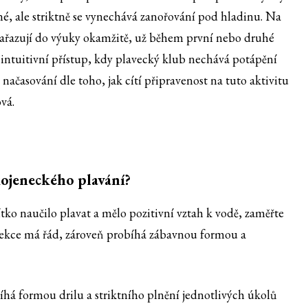
né, ale striktně se vynechává zanořování pod hladinu. Na
 zařazují do výuky okamžitě, už během první nebo druhé
 intuitivní přístup, kdy plavecký klub nechává potápění
í načasování dle toho, jak cítí připravenost na tuto aktivitu
vá.
ojeneckého plavání?
tko naučilo plavat a mělo pozitivní vztah k vodě, zaměřte
e lekce má řád, zároveň probíhá zábavnou formou a
á formou drilu a striktního plnění jednotlivých úkolů