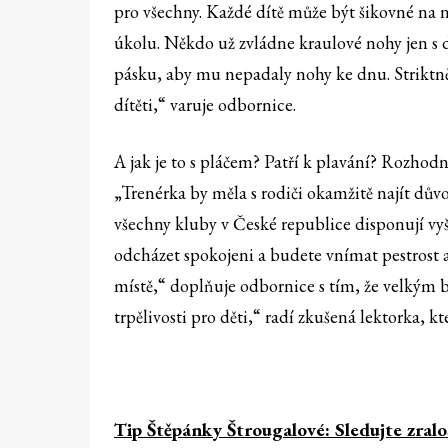
pro všechny. Každé dítě může být šikovné na n
úkolu. Někdo už zvládne kraulové nohy jen s 
pásku, aby mu nepadaly nohy ke dnu. Striktn
dítěti,“ varuje odbornice.
A jak je to s pláčem? Patří k plavání? Rozhodn
„Trenérka by měla s rodiči okamžitě najít důvo
všechny kluby v České republice disponují vyš
odcházet spokojeni a budete vnímat pestrost a 
místě,“ doplňuje odbornice s tím, že velkým 
trpělivosti pro děti,“ radí zkušená lektorka, k
Tip Štěpánky Štrougalové: Sledujte zralo