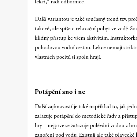
lekcí,“ radí odbornice.
Další variantou je také současný trend tzv. pr
takové, ale spíše o relaxační pobyt ve vodě. So
klidný přístup ke všem aktivitám. Instruktork
pohodovou vodní cestou. Lekce nemají striktní
vlastních pocitů si spolu hrají.
Potápění ano i ne
Další zajímavostí je také například to, jak jed
zařazuje potápění do metodické řady a přist
hry – nejprve se zařazuje polévání vodou z hr
zanoření pod vodu. Existují ale také plavecké