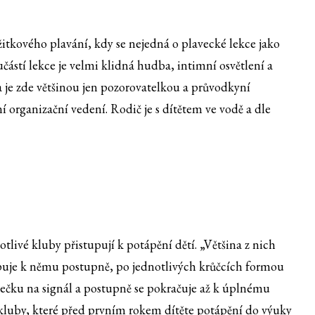
ožitkového plavání, kdy se nejedná o plavecké lekce jako
učástí lekce je velmi klidná hudba, intimní osvětlení a
a je zde většinou jen pozorovatelkou a průvodkyní
 organizační vedení. Rodič je s dítětem ve vodě a dle
notlivé kluby přistupují k potápění dětí. „Většina z nich
upuje k němu postupně, po jednotlivých krůčcích formou
nečku na signál a postupně se pokračuje až k úplnému
 kluby, které před prvním rokem dítěte potápění do výuky