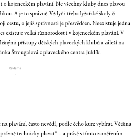
 to i o kojeneckém plavání. Ne všechny kluby dnes plavou
ou. A je to správně. Vždyť i třeba lyžařské školy či
oji cestu, o jejíž správnosti je přesvědčen. Neexistuje jedna
s existuje velká různorodost i v kojeneckém plavání. V
lišnými přístupy dětských plaveckých klubů a záleží na
pánka Štrougalová z plaveckého centra Juklík.
Reklama
'
na plavání, často nevědí, podle čeho kurz vybírat. Většina
správně technicky plavat“ – a právě s tímto zaměřením