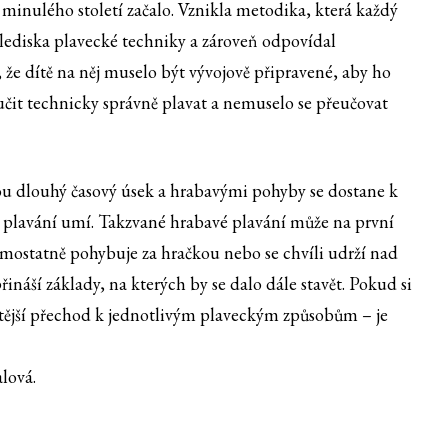
minulého století začalo. Vznikla metodika, která každý
hlediska plavecké techniky a zároveň odpovídal
 že dítě na něj muselo být vývojově připravené, aby ho
učit technicky správně plavat a nemuselo se přeučovat
ou dlouhý časový úsek a hrabavými pohyby se dostane k
 z plavání umí. Takzvané hrabavé plavání může na první
amostatně pohybuje za hračkou nebo se chvíli udrží nad
ináší základy, na kterých by se dalo dále stavět. Pokud si
žitější přechod k jednotlivým plaveckým způsobům – je
lová.