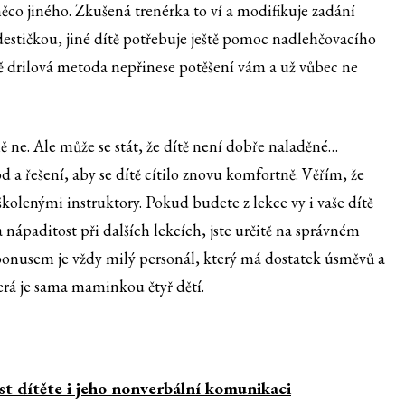
ěco jiného. Zkušená trenérka to ví a modifikuje zadání
destičkou, jiné dítě potřebuje ještě pomoc nadlehčovacího
ě drilová metoda nepřinese potěšení vám a už vůbec ne
ě ne. Ale může se stát, že dítě není dobře naladěné…
d a řešení, aby se dítě cítilo znovu komfortně. Věřím, že
kolenými instruktory. Pokud budete z lekce vy i vaše dítě
nápaditost při dalších lekcích, jste určitě na správném
bonusem je vždy milý personál, který má dostatek úsměvů a
terá je sama maminkou čtyř dětí.
st dítěte i jeho nonverbální komunikaci