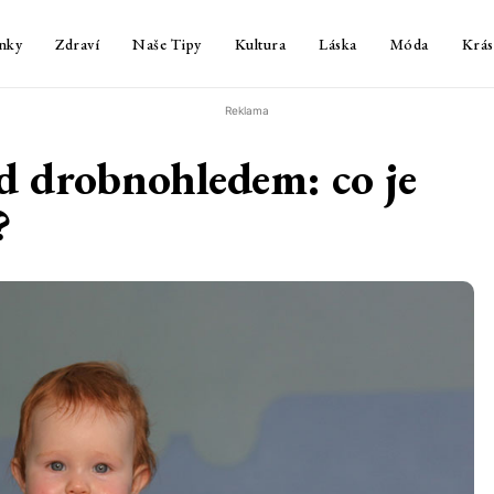
nky
Zdraví
Naše Tipy
Kultura
Láska
Móda
Krás
Reklama
d drobnohledem: co je
?