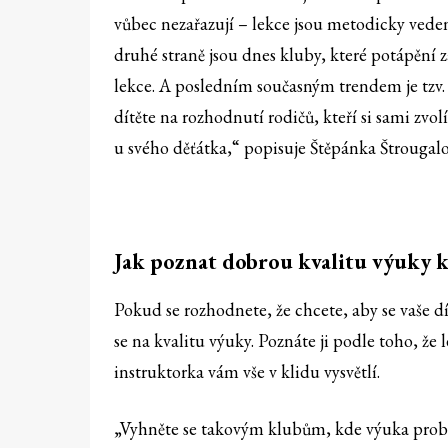
vůbec nezařazují – lekce jsou metodicky vede
druhé straně jsou dnes kluby, které potápění
lekce. A posledním současným trendem je tzv.
dítěte na rozhodnutí rodičů, kteří si sami zvol
u svého děťátka,“ popisuje Štěpánka Štrougalo
Jak poznat dobrou kvalitu výuky k
Pokud se rozhodnete, že chcete, aby se vaše dí
se na kvalitu výuky. Poznáte ji podle toho, ž
instruktorka vám vše v klidu vysvětlí.
„Vyhněte se takovým klubům, kde výuka probíh