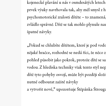
kojenecké plavání u nás v osmdesátých letech 
prvek výuky navrhovala tak, aby měl smysl z 
psychomotorické zralosti dítěte – to znamená,
zvládlo správně. Dítě se tak mohlo plynule na
špatné návyky.
„Pokud se chlubíte dítětem, které je pod vod
nějaké hračce, rozhodně se nedá říci, že něco
pohled působit jako pokrok, protože dítě se s
vodou. Z hlediska techniky však tento styl nepř
dítě tyto pohyby osvojí, může být později slo
nutné odbourat zažité návyky
a vytvořit nové,“ upozorňuje Štěpánka Štrouga