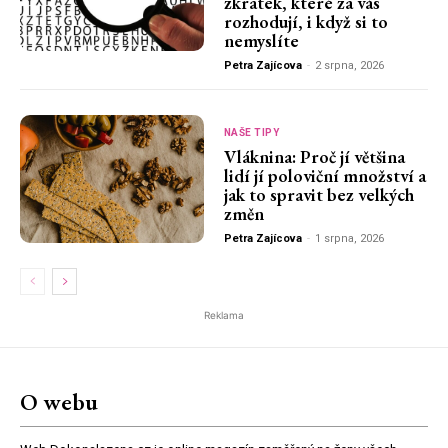
zkratek, které za vás
rozhodují, i když si to
nemyslíte
Petra Zajícova
-
2 srpna, 2026
NAŠE TIPY
Vláknina: Proč jí většina
lidí jí poloviční množství a
jak to spravit bez velkých
změn
Petra Zajícova
-
1 srpna, 2026
Reklama
O webu