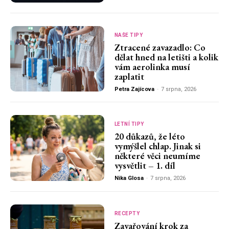
NAŠE TIPY
Ztracené zavazadlo: Co
dělat hned na letišti a kolik
vám aerolinka musí
zaplatit
Petra Zajícova
-
7 srpna, 2026
LETNÍ TIPY
20 důkazů, že léto
vymýšlel chlap. Jinak si
některé věci neumíme
vysvětlit – 1. díl
Nika Glosa
-
7 srpna, 2026
RECEPTY
Zavařování krok za