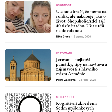
OSOBNOSTI
U soudu brečí, že nemá na
rohlík, ale nakupuje jako o
život. ShopaholicAdel tají
40 tisíc čistého. Už se těší
na dovolenou
Nika Glosa
-
2 srpna, 2026
CESTOVÁNÍ
Jerevan – nejlepší
památky, tipy na návštěvu a
zajímavosti z hlavního
města Arménie
Petra Zajícova
-
2 srpna, 2026
SPOLEČNOST
Kognitivní zkreslení:
Sedm myšlenkových