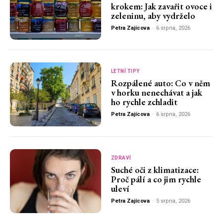
krokem: Jak zavařit ovoce i
zeleninu, aby vydrželo
Petra Zajícova
-
6 srpna, 2026
LETNÍ TIPY
Rozpálené auto: Co v něm
v horku nenechávat a jak
ho rychle zchladit
Petra Zajícova
-
6 srpna, 2026
ZDRAVÍ
Suché oči z klimatizace:
Proč pálí a co jim rychle
uleví
Petra Zajícova
-
5 srpna, 2026