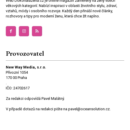
Web Dokonalazena.cz je online magazín zaměřený na ženy všech
věkových kategorií. Nabízí inspiraci v oblasti životního stylu, zdraví,
vztahů, módy i osobního rozvoje. Každý den přináší nové články,
rozhovory a tipy pro moderní ženu, která chce žít naplno.
Provozovatel
New Way Media, s.r.o.
Přívozní 1054
170 00 Praha
.
IČO: 24702617
Za redakci odpovídá Pavel Malátný.
V případě dotazů na redakci pište na pavel@oceansolution.cz.