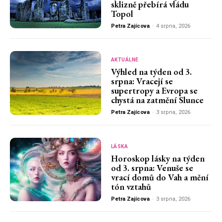
sklizně přebírá vládu
Topol
Petra Zajícova
-
4 srpna, 2026
AKTUÁLNĚ
Výhled na týden od 3.
srpna: Vracejí se
supertropy a Evropa se
chystá na zatmění Slunce
Petra Zajícova
-
3 srpna, 2026
LÁSKA
Horoskop lásky na týden
od 3. srpna: Venuše se
vrací domů do Vah a mění
tón vztahů
Petra Zajícova
-
3 srpna, 2026