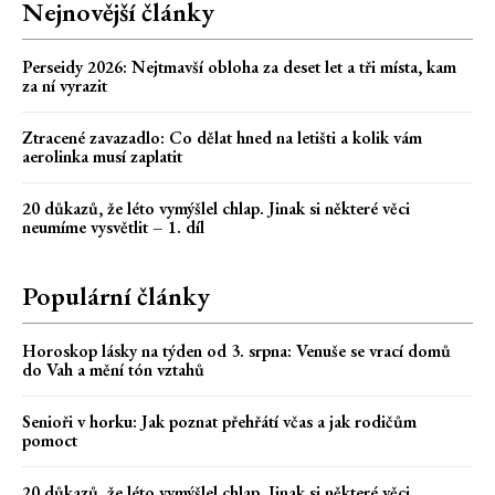
Nejnovější články
Perseidy 2026: Nejtmavší obloha za deset let a tři místa, kam
za ní vyrazit
Ztracené zavazadlo: Co dělat hned na letišti a kolik vám
aerolinka musí zaplatit
20 důkazů, že léto vymýšlel chlap. Jinak si některé věci
neumíme vysvětlit – 1. díl
Populární články
Horoskop lásky na týden od 3. srpna: Venuše se vrací domů
do Vah a mění tón vztahů
Senioři v horku: Jak poznat přehřátí včas a jak rodičům
pomoct
20 důkazů, že léto vymýšlel chlap. Jinak si některé věci