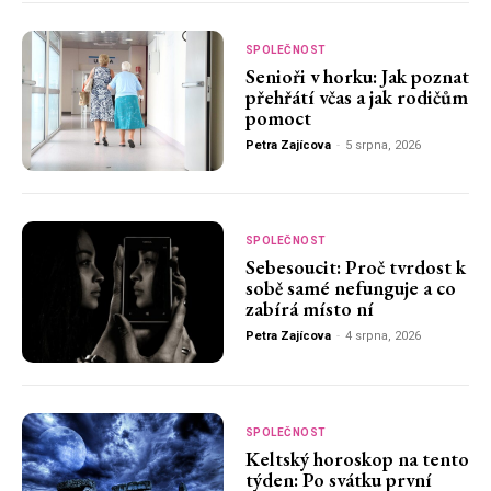
SPOLEČNOST
Senioři v horku: Jak poznat
přehřátí včas a jak rodičům
pomoct
Petra Zajícova
-
5 srpna, 2026
SPOLEČNOST
Sebesoucit: Proč tvrdost k
sobě samé nefunguje a co
zabírá místo ní
Petra Zajícova
-
4 srpna, 2026
SPOLEČNOST
Keltský horoskop na tento
týden: Po svátku první