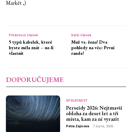
Markét ,)
Předchozí článek
Další článek
5 typů kabelek, které
Muž vs. žena! Dva
byste měla znát – ne-li
pohledy na věc: První
vlastnit
rande!
DOPORUČUJEME
SPOLEČNOST
Perseidy 2026: Nejtmavší
obloha za deset let a tři
místa, kam za ní vyrazit
Petra Zajícova
-
7 srpna, 2026