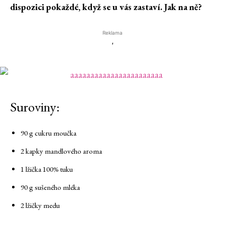
dispozici pokaždé, když se u vás zastaví. Jak na ně?
Reklama
'
Suroviny:
90 g cukru moučka
2 kapky mandlového aroma
1 lžička 100% tuku
90 g sušeného mléka
2 lžičky medu