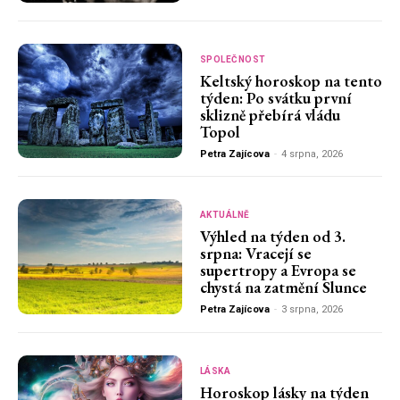
SPOLEČNOST
Keltský horoskop na tento
týden: Po svátku první
sklizně přebírá vládu
Topol
Petra Zajícova
-
4 srpna, 2026
AKTUÁLNĚ
Výhled na týden od 3.
srpna: Vracejí se
supertropy a Evropa se
chystá na zatmění Slunce
Petra Zajícova
-
3 srpna, 2026
LÁSKA
Horoskop lásky na týden