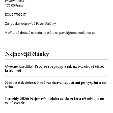
Přívozní 1054
170 00 Praha
.
IČO: 24702617
Za redakci odpovídá Pavel Malátný.
V případě dotazů na redakci pište na pavel@oceansolution.cz.
Nejnovější články
Ovocné knedlíky: Proč se rozpadají a jak na tvarohové těsto,
které drží
Nedostatek železa: Proč vás únava nepustí ani po vyspání a co
s tím
Perseidy 2026: Nejtmavší obloha za deset let a tři místa, kam
za ní vyrazit