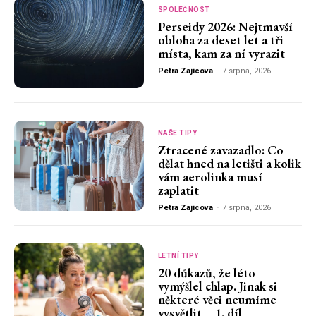
SPOLEČNOST
Perseidy 2026: Nejtmavší
obloha za deset let a tři
místa, kam za ní vyrazit
Petra Zajícova
-
7 srpna, 2026
NAŠE TIPY
Ztracené zavazadlo: Co
dělat hned na letišti a kolik
vám aerolinka musí
zaplatit
Petra Zajícova
-
7 srpna, 2026
LETNÍ TIPY
20 důkazů, že léto
vymýšlel chlap. Jinak si
některé věci neumíme
vysvětlit – 1. díl