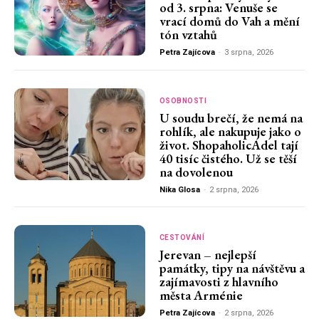
od 3. srpna: Venuše se
vrací domů do Vah a mění
tón vztahů
Petra Zajícova
-
3 srpna, 2026
OSOBNOSTI
U soudu brečí, že nemá na
rohlík, ale nakupuje jako o
život. ShopaholicAdel tají
40 tisíc čistého. Už se těší
na dovolenou
Nika Glosa
-
2 srpna, 2026
CESTOVÁNÍ
Jerevan – nejlepší
památky, tipy na návštěvu a
zajímavosti z hlavního
města Arménie
Petra Zajícova
-
2 srpna, 2026