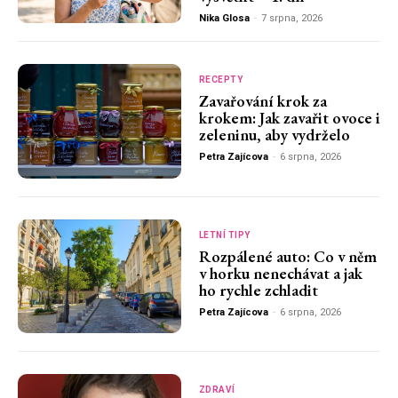
Nika Glosa
-
7 srpna, 2026
RECEPTY
Zavařování krok za
krokem: Jak zavařit ovoce i
zeleninu, aby vydrželo
Petra Zajícova
-
6 srpna, 2026
LETNÍ TIPY
Rozpálené auto: Co v něm
v horku nenechávat a jak
ho rychle zchladit
Petra Zajícova
-
6 srpna, 2026
ZDRAVÍ