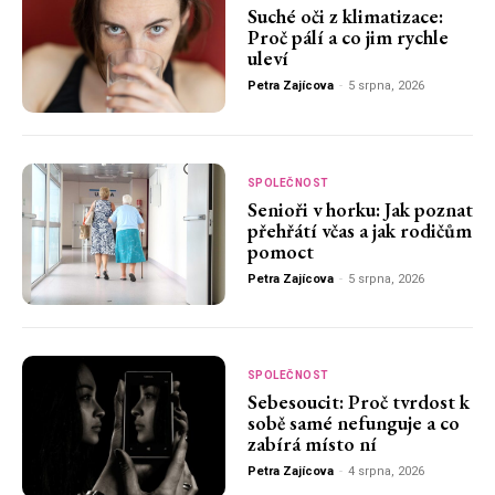
Suché oči z klimatizace:
Proč pálí a co jim rychle
uleví
Petra Zajícova
-
5 srpna, 2026
SPOLEČNOST
Senioři v horku: Jak poznat
přehřátí včas a jak rodičům
pomoct
Petra Zajícova
-
5 srpna, 2026
SPOLEČNOST
Sebesoucit: Proč tvrdost k
sobě samé nefunguje a co
zabírá místo ní
Petra Zajícova
-
4 srpna, 2026