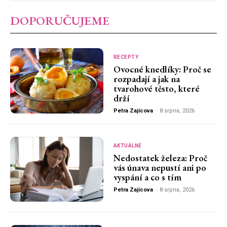
DOPORUČUJEME
RECEPTY
Ovocné knedlíky: Proč se
rozpadají a jak na
tvarohové těsto, které
drží
Petra Zajícova
-
8 srpna, 2026
AKTUÁLNĚ
Nedostatek železa: Proč
vás únava nepustí ani po
vyspání a co s tím
Petra Zajícova
-
8 srpna, 2026