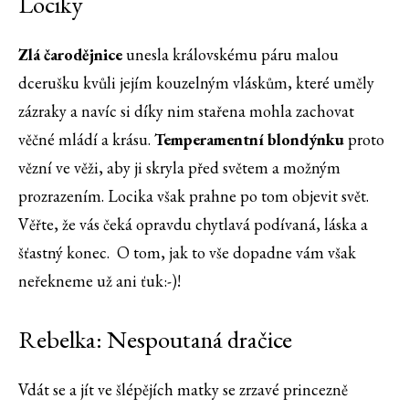
Lociky
Zlá čarodějnice
unesla královskému páru malou
dcerušku kvůli jejím kouzelným vláskům, které uměly
zázraky a navíc si díky nim stařena mohla zachovat
věčné mládí a krásu.
Temperamentní blondýnku
proto
vězní ve věži, aby ji skryla před světem a možným
prozrazením. Locika však prahne po tom objevit svět.
Věřte, že vás čeká opravdu chytlavá podívaná, láska a
šťastný konec. O tom, jak to vše dopadne vám však
neřekneme už ani ťuk:-)!
Rebelka: Nespoutaná dračice
Vdát se a jít ve šlépějích matky se zrzavé princezně