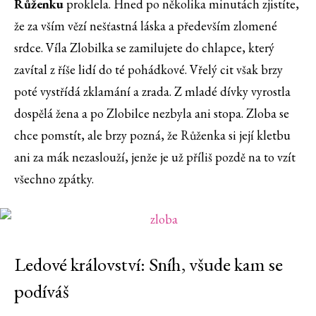
Růženku
proklela. Hned po několika minutách zjistíte,
že za vším vězí nešťastná láska a především zlomené
srdce. Víla Zlobilka se zamilujete do chlapce, který
zavítal z říše lidí do té pohádkové. Vřelý cit však brzy
poté vystřídá zklamání a zrada. Z mladé dívky vyrostla
dospělá žena a po Zlobilce nezbyla ani stopa. Zloba se
chce pomstít, ale brzy pozná, že Růženka si její kletbu
ani za mák nezaslouží, jenže je už příliš pozdě na to vzít
všechno zpátky.
Ledové království: Sníh, všude kam se
podíváš