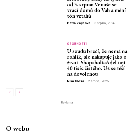
od 3. srpna: Venuše se
vrací domů do Vah a mění
tón vztahů
Petra Zajícova
-
3 srpna, 2026
OSOBNOSTI
U soudu brečí, že nemá na
rohlík, ale nakupuje jako o
život. ShopaholicAdel tají
40 tisíc čistého. Už se těší
na dovolenou
Nika Glosa
-
2 srpna, 2026
Reklama
O webu