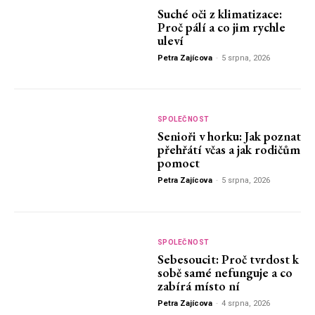
Suché oči z klimatizace:
Proč pálí a co jim rychle
uleví
Petra Zajícova
-
5 srpna, 2026
SPOLEČNOST
Senioři v horku: Jak poznat
přehřátí včas a jak rodičům
pomoct
Petra Zajícova
-
5 srpna, 2026
SPOLEČNOST
Sebesoucit: Proč tvrdost k
sobě samé nefunguje a co
zabírá místo ní
Petra Zajícova
-
4 srpna, 2026