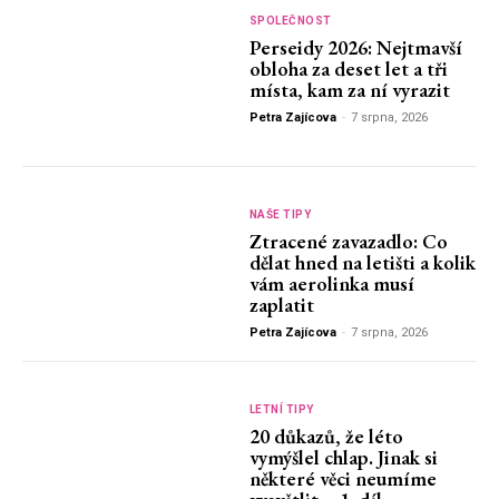
SPOLEČNOST
Perseidy 2026: Nejtmavší
obloha za deset let a tři
místa, kam za ní vyrazit
Petra Zajícova
-
7 srpna, 2026
NAŠE TIPY
Ztracené zavazadlo: Co
dělat hned na letišti a kolik
vám aerolinka musí
zaplatit
Petra Zajícova
-
7 srpna, 2026
LETNÍ TIPY
20 důkazů, že léto
vymýšlel chlap. Jinak si
některé věci neumíme