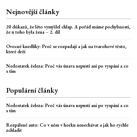
Nejnovější články
20 důkazů, že léto vymýšlel chlap. A pořád máme pochybnosti,
že u toho byla žena – 2. díl
Ovocné knedlíky: Proč se rozpadají a jak na tvarohové těsto,
které drží
Nedostatek železa: Proč vás únava nepustí ani po vyspání a co
s tím
Populární články
Nedostatek železa: Proč vás únava nepustí ani po vyspání a co
s tím
Rozpálené auto: Co v něm v horku nenechávat a jak ho rychle
zchladit