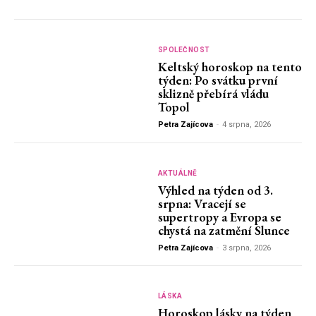
SPOLEČNOST
Keltský horoskop na tento
týden: Po svátku první
sklizně přebírá vládu
Topol
Petra Zajícova
-
4 srpna, 2026
AKTUÁLNĚ
Výhled na týden od 3.
srpna: Vracejí se
supertropy a Evropa se
chystá na zatmění Slunce
Petra Zajícova
-
3 srpna, 2026
LÁSKA
Horoskop lásky na týden