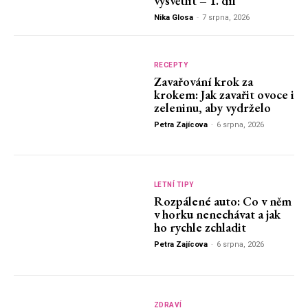
vysvětlit – 1. díl
Nika Glosa
-
7 srpna, 2026
RECEPTY
Zavařování krok za
krokem: Jak zavařit ovoce i
zeleninu, aby vydrželo
Petra Zajícova
-
6 srpna, 2026
LETNÍ TIPY
Rozpálené auto: Co v něm
v horku nenechávat a jak
ho rychle zchladit
Petra Zajícova
-
6 srpna, 2026
ZDRAVÍ