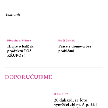
Text: mh
Předchozí článek
Další článek
Hrajte o balíček
Práce z domova bez
produktů LOS
problémů
KŘUPOS!
DOPORUČUJEME
LETNÍ TIPY
20 důkazů, že léto
vymýšlel chlap. A pořád