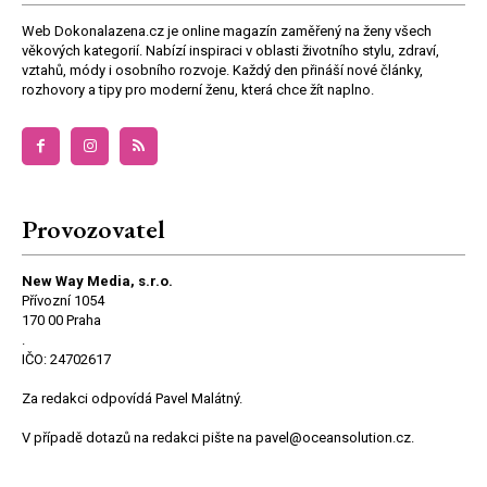
Web Dokonalazena.cz je online magazín zaměřený na ženy všech
věkových kategorií. Nabízí inspiraci v oblasti životního stylu, zdraví,
vztahů, módy i osobního rozvoje. Každý den přináší nové články,
rozhovory a tipy pro moderní ženu, která chce žít naplno.
Provozovatel
New Way Media, s.r.o.
Přívozní 1054
170 00 Praha
.
IČO: 24702617
Za redakci odpovídá Pavel Malátný.
V případě dotazů na redakci pište na pavel@oceansolution.cz.