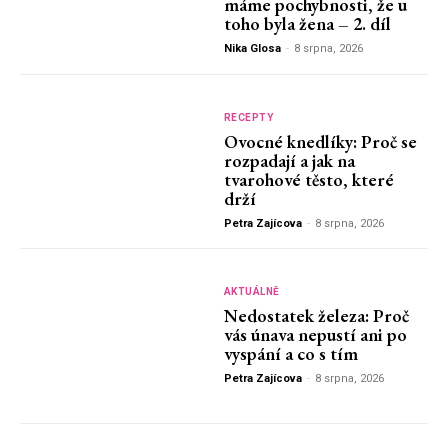
máme pochybnosti, že u
toho byla žena – 2. díl
Nika Glosa
-
8 srpna, 2026
RECEPTY
Ovocné knedlíky: Proč se
rozpadají a jak na
tvarohové těsto, které
drží
Petra Zajícova
-
8 srpna, 2026
AKTUÁLNĚ
Nedostatek železa: Proč
vás únava nepustí ani po
vyspání a co s tím
Petra Zajícova
-
8 srpna, 2026