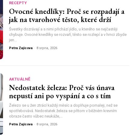
RECEPTY
Ovocné knedlíky: Proč se rozpadají a
jak na tvarohové těsto, které drží
Švestky dozrávají a s nimi přichází jídlo, u kterého se nejčastěji
chybuje. Ovocné knedlíky se rozvaří, těsto se rozlepí a v hrnci zbyde
jen...
Petra Zajícova
-
8 srpna, 2026
AKTUÁLNĚ
Nedostatek železa: Proč vás únava
nepustí ani po vyspání a co s tím
Železo se u žen ztrácí každý měsíc a doplňuje pomaleji, než se
spotřebovává. Nedostatek železa se přitom v běžném krevním
obraze často vůbec neukáže,...
Petra Zajícova
-
8 srpna, 2026