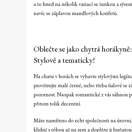
a to hned na několik variací se šunkou a sýr
navíc se záplavou mandlových konfetů.
Oblečte se jako chytrá horákyně:
Stylově a tematicky!
Na chatu v horách se vybavte stylovými legí
provětrejte malé černé, nebo třeba fialové se z
pozornost. Naopak romantické z vás sáhnou po 
přitom tolik decentní.
Máte namířeno do echt společnosti na úrovni,
klidně s róbou až na zem a doplňte ji huňatou