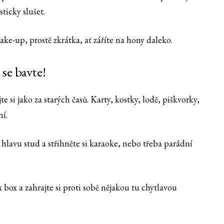
icky slušet.
ake-up, prostě zkrátka, ať záříte na hony daleko.
se bavte!
e si jako za starých časů. Karty, kostky, lodě, piškvorky,
ní.
a hlavu stud a střihněte si karaoke, nebo třeba parádní
box a zahrajte si proti sobě nějakou tu chytlavou