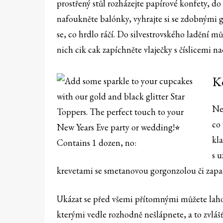
prostřený stůl rozházejte papírové konfety, do
nafoukněte balónky, vyhrajte si se zdobnými
se, co hrdlo ráčí. Do silvestrovského ladění 
nich cik cak zapíchněte vlaječky s číslicemi n
Kd
Ne
co 
kl
s 
krevetami se smetanovou gorgonzolou či za
Ukázat se před všemi přítomnými můžete lah
kterými vedle rozhodně nešlápnete, a to zvláš