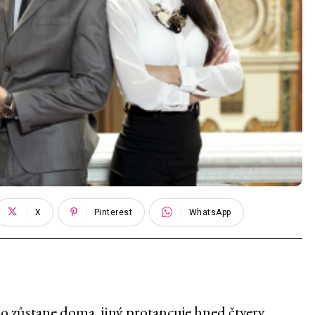
X
Pinterest
WhatsApp
o zůstane doma, jiný protancuje hned čtvery