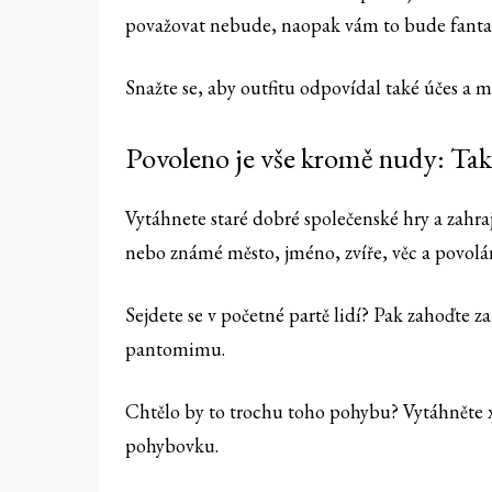
považovat nebude, naopak vám to bude fantast
Snažte se, aby outfitu odpovídal také účes a m
Povoleno je vše kromě nudy: Tak 
Vytáhnete staré dobré společenské hry a zahrajt
nebo známé město, jméno, zvíře, věc a povolá
Sejdete se v početné partě lidí? Pak zahoďte z
pantomimu.
Chtělo by to trochu toho pohybu? Vytáhněte x 
pohybovku.