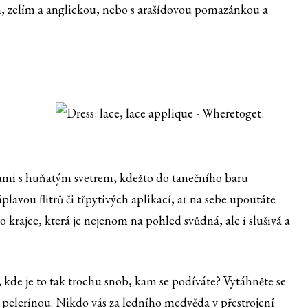
em, zelím a anglickou, nebo s arašídovou pomazánkou a
nami s huňatým svetrem, kdežto do tanečního baru
áplavou flitrů či třpytivých aplikací, ať na sebe upoutáte
krajce, která je nejenom na pohled svůdná, ale i slušivá a
 kde je to tak trochu snob, kam se podíváte? Vytáhněte se
 pelerínou. Nikdo vás za ledního medvěda v přestrojení