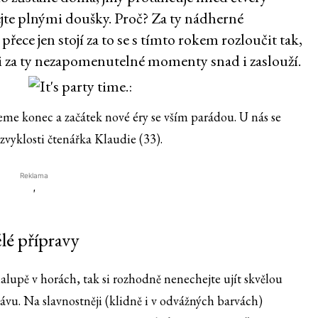
vejte plnými doušky. Proč? Za ty nádherné
přece jen stojí za to se s tímto rokem rozloučit tak,
ak si za ty nezapomenutelné momenty snad i zaslouží.
me konec a začátek nové éry se vším parádou. U nás se
 zvyklosti čtenářka Klaudie (33).
Reklama
'
ělé přípravy
alupě v horách, tak si rozhodně nenechejte ujít skvělou
 hávu. Na slavnostněji (klidně i v odvážných barvách)