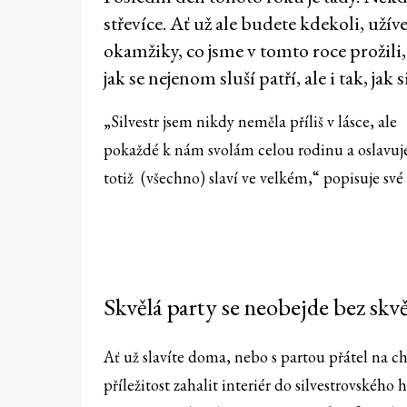
střevíce. Ať už ale budete kdekoli, uží
okamžiky, co jsme v tomto roce prožili, 
jak se nejenom sluší patří, ale i tak, j
„Silvestr jsem nikdy neměla příliš v lásce, ale
pokaždé k nám svolám celou rodinu a oslavuje
totiž (všechno) slaví ve velkém,“ popisuje své
Skvělá party se neobejde bez skv
Ať už slavíte doma, nebo s partou přátel na ch
příležitost zahalit interiér do silvestrovského