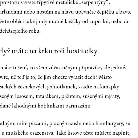
 prostoru zavěste třpytivé metalické „serpentýny“,
 girlandami nebo hostům na hlavu upevněte čepičku a bavte
můžete obléci také jindy nudné košíčky od cupcaků, nebo do
adcházejícího roku.
yž máte na krku roli hostitelky
máte tušení, co všem zúčastněným připravíte, ale jediné,
víte, už teď je to, že jim chcete vyrazit dech? Místo
asických česnekových jednotlamek, vsaďte na kanapky
uzeným lososem, tatarákem, pršutem, sušenými rajčaty,
padané lahodnými hoblinkami parmazánu.
odnými mini pizzami, pracným sushi nebo hamburgery, se
ť u mužského osazenstva. Také listové těsto můžete naplnit,