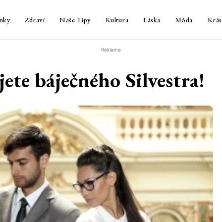
nky
Zdraví
Naše Tipy
Kultura
Láska
Móda
Krás
Reklama
jete báječného Silvestra!