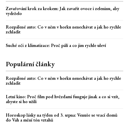
Zavařování krok za krokem: Jak zavařit ovoce i zeleninu, aby
vydrželo
Rozpálené auto: Co v něm v horku nenechávat a jak ho rychle
zchladit
Suché oči z klimatizace: Proč pálí a co jim rychle uleví
Populární články
Rozpálené auto: Co v něm v horku nenechávat a jak ho rychle
zchladit
Letní kino: Proč film pod hvězdami funguje jinak a co si vzít,
abyste si ho užili
Horoskop lásky na týden od 3. srpna: Venuše se vrací domů
do Vah a mění tón vztahů