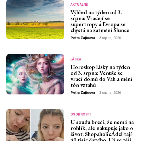
AKTUÁLNĚ
Výhled na týden od 3.
srpna: Vracejí se
supertropy a Evropa se
chystá na zatmění Slunce
Petra Zajícova
-
3 srpna, 2026
LÁSKA
Horoskop lásky na týden
od 3. srpna: Venuše se
vrací domů do Vah a mění
tón vztahů
Petra Zajícova
-
3 srpna, 2026
OSOBNOSTI
U soudu brečí, že nemá na
rohlík, ale nakupuje jako o
život. ShopaholicAdel tají
40 tisíc čistého. Už se těší