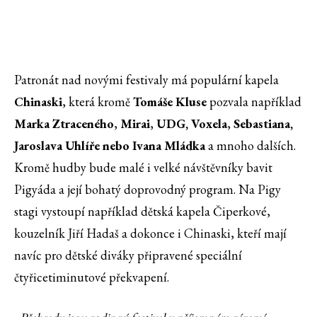
Patronát nad novými festivaly má populární kapela
Chinaski
, která kromě
Tomáše Kluse
pozvala například
Marka Ztraceného
,
Mirai
,
UDG, Voxela
,
Sebastiana,
Jaroslava Uhlíře nebo Ivana Mládka
a mnoho dalších.
Kromě hudby bude malé i velké návštěvníky bavit
Pigyáda a její bohatý doprovodný program. Na Pigy
stagi vystoupí například dětská kapela Čiperkové,
kouzelník Jiří Hadaš a dokonce i Chinaski, kteří mají
navíc pro dětské diváky připravené speciální
čtyřicetiminutové překvapení.