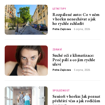
LETNÍ TIPY
Rozpálené auto: Co v něm
v horku nenechávat a jak
ho rychle zchladit
Petra Zajícova
-
6 srpna, 2026
ZDRAVÍ
Suché oči z klimatizace:
Proč pálí a co jim rychle
uleví
Petra Zajícova
-
5 srpna, 2026
SPOLEČNOST
Senioři v horku: Jak poznat
přehřátí včas a jak rodičům