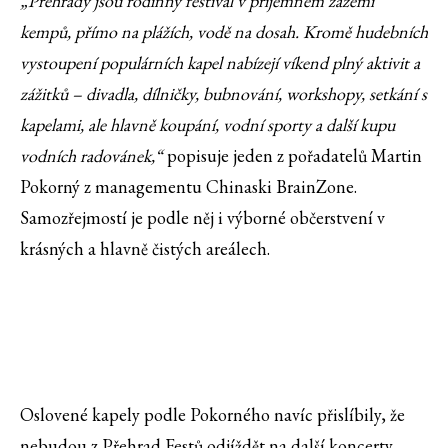
„Přehrady jsou rodinný festival v příjemném zázemí
kempů, přímo na plážích, vodě na dosah. Kromě hudebních
vystoupení populárních kapel nabízejí víkend plný aktivit a
zážitků – divadla, dílničky, bubnování, workshopy, setkání s
kapelami, ale hlavně koupání, vodní sporty a další kupu
vodních radovánek,“
popisuje jeden z pořadatelů Martin
Pokorný z managementu Chinaski BrainZone.
Samozřejmostí je podle něj i výborné občerstvení v
krásných a hlavně čistých areálech.
Oslovené kapely podle Pokorného navíc přislíbily, že
nebudou z Přehrad Festů odjíždět na další koncerty,