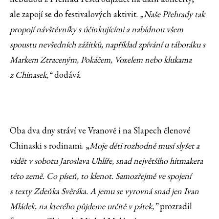
ale zapojí se do festivalových aktivit.
„
Naše Přehrady tak
propojí návštěvníky s účinkujícími a nabídnou všem
spoustu nevšedních zážitků, například zpívání u táboráku s
Markem Ztraceným, Pokáčem, Voxelem nebo klukama
z Chinasek,“
dodává.
Oba dva dny stráví ve Vranově i na Slapech členové
Chinaski s rodinami. „
Moje děti rozhodně musí slyšet a
vidět v sobotu Jaroslava Uhlíře, snad největšího hitmakera
této země. Co píseň, to klenot. Samozřejmě ve spojení
s texty Zdeňka Svěráka. A jemu se vyrovná snad jen Ivan
Mládek, na kterého půjdeme určitě v pátek,”
prozradil