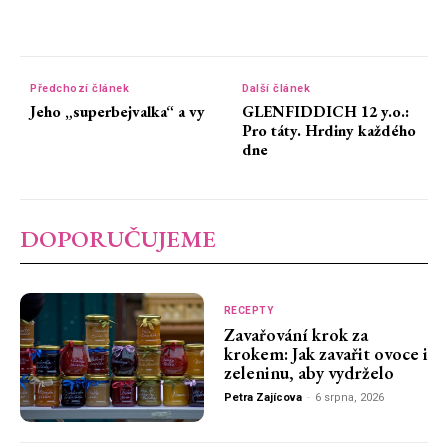
Předchozí článek
Další článek
Jeho „superbejvalka“ a vy
GLENFIDDICH 12 y.o.:
Pro táty. Hrdiny každého
dne
DOPORUČUJEME
RECEPTY
Zavařování krok za
krokem: Jak zavařit ovoce i
zeleninu, aby vydrželo
Petra Zajícova
-
6 srpna, 2026