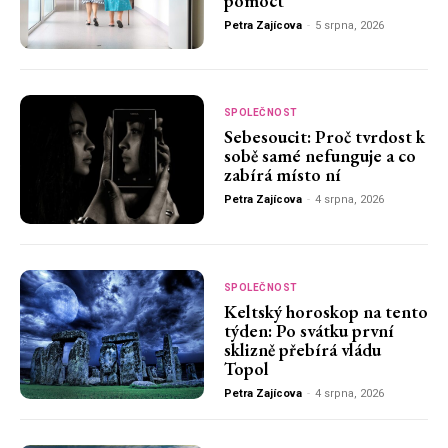
pomoct
Petra Zajícova
-
5 srpna, 2026
SPOLEČNOST
Sebesoucit: Proč tvrdost k
sobě samé nefunguje a co
zabírá místo ní
Petra Zajícova
-
4 srpna, 2026
SPOLEČNOST
Keltský horoskop na tento
týden: Po svátku první
sklizně přebírá vládu
Topol
Petra Zajícova
-
4 srpna, 2026