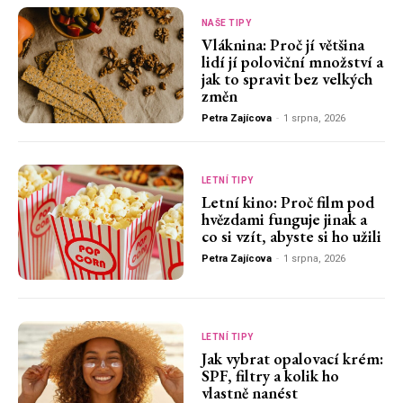
NAŠE TIPY
Vláknina: Proč jí většina
lidí jí poloviční množství a
jak to spravit bez velkých
změn
Petra Zajícova
-
1 srpna, 2026
LETNÍ TIPY
Letní kino: Proč film pod
hvězdami funguje jinak a
co si vzít, abyste si ho užili
Petra Zajícova
-
1 srpna, 2026
LETNÍ TIPY
Jak vybrat opalovací krém:
SPF, filtry a kolik ho
vlastně nanést