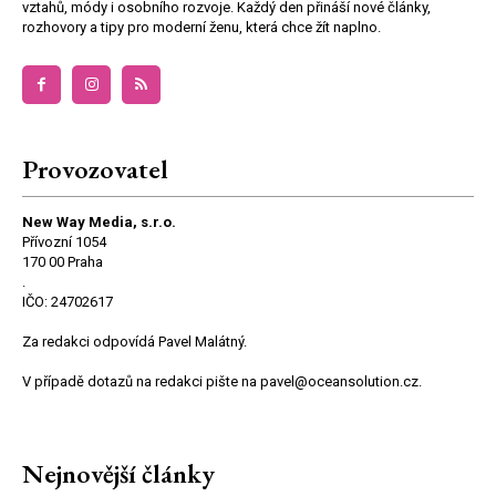
vztahů, módy i osobního rozvoje. Každý den přináší nové články,
rozhovory a tipy pro moderní ženu, která chce žít naplno.
Provozovatel
New Way Media, s.r.o.
Přívozní 1054
170 00 Praha
.
IČO: 24702617
Za redakci odpovídá Pavel Malátný.
V případě dotazů na redakci pište na pavel@oceansolution.cz.
Nejnovější články