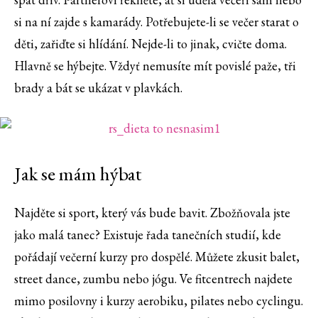
si na ní zajde s kamarády. Potřebujete-li se večer starat o
děti, zařiďte si hlídání. Nejde-li to jinak, cvičte doma.
Hlavně se hýbejte. Vždyť nemusíte mít povislé paže, tři
brady a bát se ukázat v plavkách.
Jak se mám hýbat
Najděte si sport, který vás bude bavit. Zbožňovala jste
jako malá tanec? Existuje řada tanečních studií, kde
pořádají večerní kurzy pro dospělé. Můžete zkusit balet,
street dance, zumbu nebo jógu. Ve fitcentrech najdete
mimo posilovny i kurzy aerobiku, pilates nebo cyclingu.