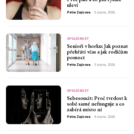
uleví
Petra Zajícova
-
5 srpna, 2026
SPOLEČNOST
Senioři v horku: Jak poznat
přehřátí včas a jak rodičům
pomoct
Petra Zajícova
-
5 srpna, 2026
SPOLEČNOST
Sebesoucit: Proč tvrdost k
sobě samé nefunguje a co
zabírá místo ní
Petra Zajícova
-
4 srpna, 2026