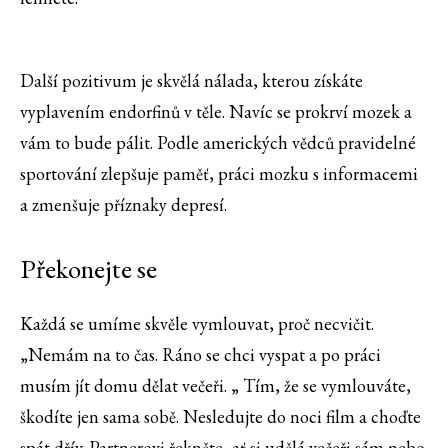
Další pozitivum je skvělá nálada, kterou získáte
vyplavením endorfinů v těle. Navíc se prokrví mozek a
vám to bude pálit. Podle amerických vědců pravidelné
sportování zlepšuje paměť, práci mozku s informacemi
a zmenšuje příznaky depresí.
Překonejte se
Každá se umíme skvěle vymlouvat, proč necvičit.
„Nemám na to čas. Ráno se chci vyspat a po práci
musím jít domu dělat večeři. „ Tím, že se vymlouváte,
škodíte jen sama sobě. Nesledujte do noci film a choďte
spát dřív. Partnerovi řekněte, ať si udělá večeři sám nebo