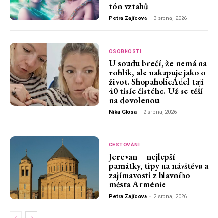
tón vztahů
Petra Zajícova
-
3 srpna, 2026
OSOBNOSTI
U soudu brečí, že nemá na
rohlík, ale nakupuje jako o
život. ShopaholicAdel tají
40 tisíc čistého. Už se těší
na dovolenou
Nika Glosa
-
2 srpna, 2026
CESTOVÁNÍ
Jerevan – nejlepší
památky, tipy na návštěvu a
zajímavosti z hlavního
města Arménie
Petra Zajícova
-
2 srpna, 2026