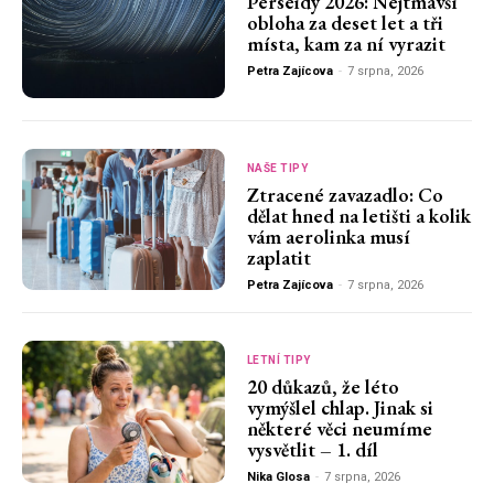
Perseidy 2026: Nejtmavší
obloha za deset let a tři
místa, kam za ní vyrazit
Petra Zajícova
-
7 srpna, 2026
NAŠE TIPY
Ztracené zavazadlo: Co
dělat hned na letišti a kolik
vám aerolinka musí
zaplatit
Petra Zajícova
-
7 srpna, 2026
LETNÍ TIPY
20 důkazů, že léto
vymýšlel chlap. Jinak si
některé věci neumíme
vysvětlit – 1. díl
Nika Glosa
-
7 srpna, 2026