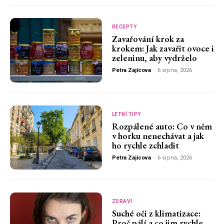
RECEPTY
Zavařování krok za
krokem: Jak zavařit ovoce i
zeleninu, aby vydrželo
Petra Zajícova
-
6 srpna, 2026
LETNÍ TIPY
Rozpálené auto: Co v něm
v horku nenechávat a jak
ho rychle zchladit
Petra Zajícova
-
6 srpna, 2026
ZDRAVÍ
Suché oči z klimatizace:
Proč pálí a co jim rychle