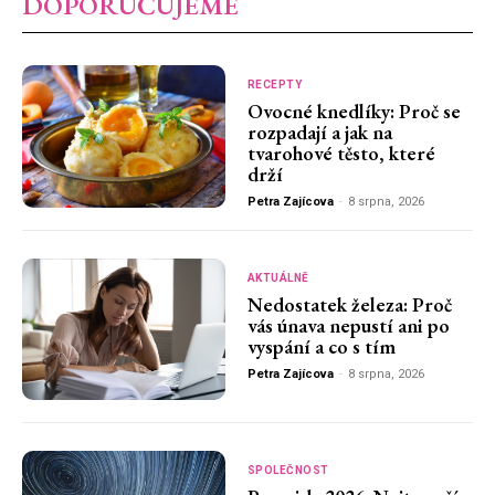
DOPORUČUJEME
RECEPTY
Ovocné knedlíky: Proč se
rozpadají a jak na
tvarohové těsto, které
drží
Petra Zajícova
-
8 srpna, 2026
AKTUÁLNĚ
Nedostatek železa: Proč
vás únava nepustí ani po
vyspání a co s tím
Petra Zajícova
-
8 srpna, 2026
SPOLEČNOST