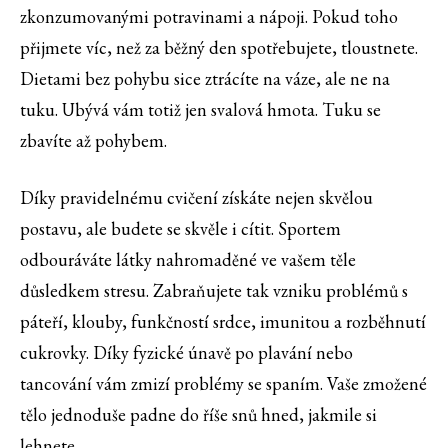
zkonzumovanými potravinami a nápoji. Pokud toho
přijmete víc, než za běžný den spotřebujete, tloustnete.
Dietami bez pohybu sice ztrácíte na váze, ale ne na
tuku. Ubývá vám totiž jen svalová hmota. Tuku se
zbavíte až pohybem.
Díky pravidelnému cvičení získáte nejen skvělou
postavu, ale budete se skvěle i cítit. Sportem
odbouráváte látky nahromaděné ve vašem těle
důsledkem stresu. Zabraňujete tak vzniku problémů s
páteří, klouby, funkčností srdce, imunitou a rozběhnutí
cukrovky. Díky fyzické únavě po plavání nebo
tancování vám zmizí problémy se spaním. Vaše zmožené
tělo jednoduše padne do říše snů hned, jakmile si
lehnete.