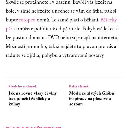
Skvěle se protáhnete i v bazénu. Baví-li vás jezdit na
kole, v zimě nejezdíte a nechce se vám do fitka, pak si
kupte
rotoped
domů. To samé platí o běhání.
Běžecký
pás
si můžete pořídit už od pěti tisíc. Pohybové lekce si
lze pustit i doma na DVD nebo si je najít na internetu.
Možností je mnoho, tak si najděte tu pravou pro vás a
radujte se z jídla, pohybu a vytvarované postavy.
Předchozí článek
Další článek
Jak na rovné vlasy či vlny
Móda ze zlatých Glóbů:
bez použití žehličky a
inspirace na plesovou
kulmy
sezónu