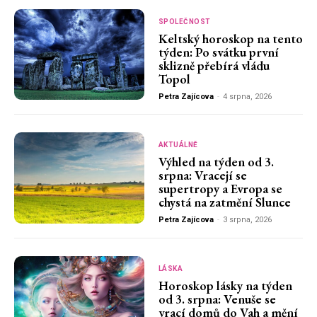
SPOLEČNOST
Keltský horoskop na tento
týden: Po svátku první
sklizně přebírá vládu
Topol
Petra Zajícova
-
4 srpna, 2026
AKTUÁLNĚ
Výhled na týden od 3.
srpna: Vracejí se
supertropy a Evropa se
chystá na zatmění Slunce
Petra Zajícova
-
3 srpna, 2026
LÁSKA
Horoskop lásky na týden
od 3. srpna: Venuše se
vrací domů do Vah a mění