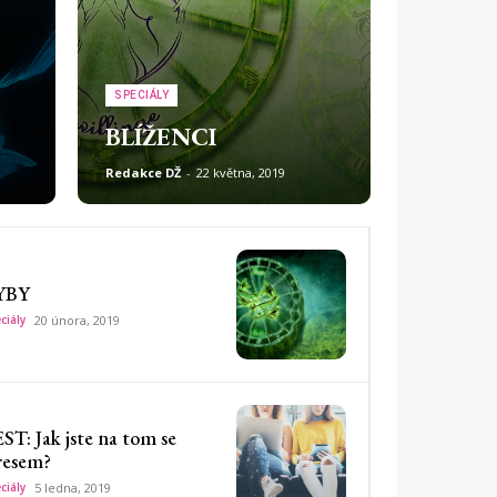
SPECIÁLY
BLÍŽENCI
Redakce DŽ
-
22 května, 2019
YBY
ciály
20 února, 2019
ST: Jak jste na tom se
resem?
ciály
5 ledna, 2019