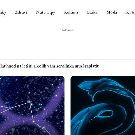
nky
Zdraví
Naše Tipy
Kultura
Láska
Móda
Krás
Reklama
 chlap. Jinak si některé věci neumíme vysvětlit – 1. díl