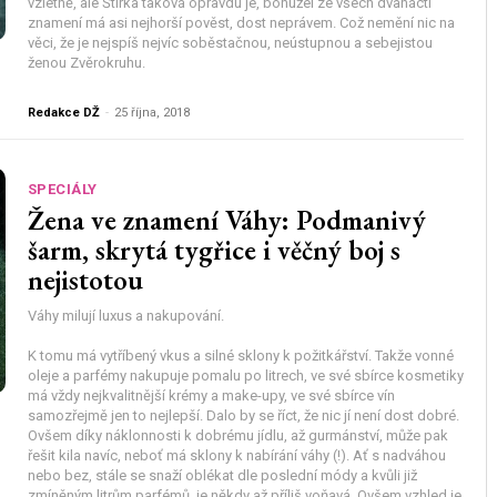
vzletně, ale Štírka taková opravdu je, bohužel ze všech dvanáctí
znamení má asi nejhorší pověst, dost neprávem. Což nemění nic na
věci, že je nejspíš nejvíc soběstačnou, neústupnou a sebejistou
ženou Zvěrokruhu.
Redakce DŽ
-
25 října, 2018
SPECIÁLY
Žena ve znamení Váhy: Podmanivý
šarm, skrytá tygřice i věčný boj s
nejistotou
Váhy milují luxus a nakupování.
K tomu má vytříbený vkus a silné sklony k požitkářství. Takže vonné
oleje a parfémy nakupuje pomalu po litrech, ve své sbírce kosmetiky
má vždy nejkvalitnější krémy a make-upy, ve své sbírce vín
samozřejmě jen to nejlepší. Dalo by se říct, že nic jí není dost dobré.
Ovšem díky náklonnosti k dobrému jídlu, až gurmánství, může pak
řešit kila navíc, neboť má sklony k nabírání váhy (!). Ať s nadváhou
nebo bez, stále se snaží oblékat dle poslední módy a kvůli již
zmíněným litrům parfémů, je někdy až příliš voňavá. Ovšem vzhled je