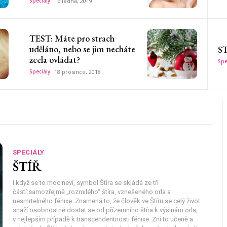
Speciály
16 ledna, 2019
TEST: Máte pro strach
uděláno, nebo se jim necháte
S
zcela ovládat?
Spe
Speciály
18 prosince, 2018
SPECIÁLY
ŠTÍŘ
I když se to moc neví, symbol Štíra se skládá ze tří
částí:
samozřejmě „rozmilého“ štíra, vznešeného orla a
nesmrtelného fénixe. Znamená to, že člověk ve Štíru se celý život
snaží osobnostně dostat se od přízemního štíra k výšinám orla,
v nejlepším případě k transcendentnosti fénixe. Zní to učeně a