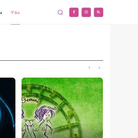
a
Více