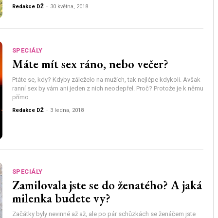
Redakce DŽ
-
30 května, 2018
SPECIÁLY
Máte mít sex ráno, nebo večer?
Ptáte se, kdy? Kdyby záleželo na mužích, tak nejlépe kdykoli. Avšak
ranní sex by vám ani jeden z nich neodepřel. Proč? Protože je k němu
přímo...
Redakce DŽ
-
3 ledna, 2018
SPECIÁLY
Zamilovala jste se do ženatého? A jaká
milenka budete vy?
Začátky byly nevinné až až, ale po pár schůzkách se ženáčem jste