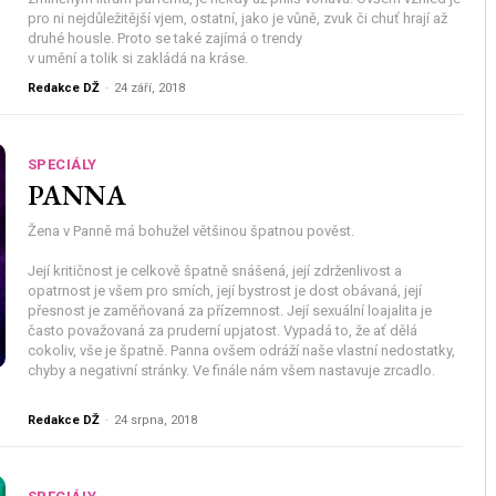
pro ni nejdůležitější vjem, ostatní, jako je vůně, zvuk či chuť hrají až
druhé housle. Proto se také zajímá o
trendy
v umění a tolik si zakládá na kráse.
Redakce DŽ
-
24 září, 2018
SPECIÁLY
PANNA
Žena v Panně má bohužel většinou špatnou pověst.
Její kritičnost je celkově špatně snášená, její zdrženlivost a
opatrnost je všem pro smích, její bystrost je dost obávaná, její
přesnost je zaměňovaná za přízemnost. Její sexuální loajalita je
často považovaná za pruderní upjatost. Vypadá to, že ať dělá
cokoliv, vše je špatně. Panna ovšem odráží naše vlastní nedostatky,
chyby a negativní stránky. Ve finále nám všem nastavuje zrcadlo.
Redakce DŽ
-
24 srpna, 2018