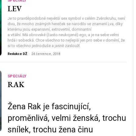
SPECIÁLY
LEV
Je to pravděpodobně největší sex symbol v celém Zvěrokruhu, není
divu, že mnoho známých hereček se narodilo ve znamení Lva, díky
kterému jsou expansivní, extrovertní, dominantní
a vitální. Má obrovské (často neukojené) ego, a je na sebe velmi
hrdá i sobecká. Chce všechno to nejlepší jen pro sebe v domění, že
si to všechno jednoduše a jasně zaslouží.
Redakce DŽ
-
24 července, 2018
SPECIÁLY
RAK
Žena Rak je fascinující,
proměnlivá, velmi ženská, trochu
snílek, trochu žena činu