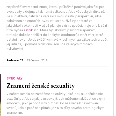
Nejvíc věří své vlastní intuici, kterou průběžně používá jako filtr pro
své pocity a dojmy, a tak nemá velkou potřebu vědeckých důkazů.
Je subjektivní, nahlíží na věci skrz svou vlastní perspektivu, silně
založenou na emocích. Svou intuici používá v podstatě za
jakýchkoliv okolností – ať už plánuje svůj rozpočet, hraje bridž, sází
růže, vybírá
šatník
atd. Může být skvělým psychoterapeutem,
protože dokáže nahlížet do lidských osobností a vidět věci, které
ostatní nevidí. Je obzvlášť vnímavá v rodinných záležitostech a opět,
její intuice, jí pomáhá vidět čím jsou lidé ve svých rodinách
ovlivňování.
Redakce DŽ
-
23 června, 2018
SPECIÁLY
Znamení ženské sexuality
V našem seriálu se zaměříme na otázky: jaké jsou skutečně naše
sexuální potřeby a jak je uspokojit. Jak můžeme nakládat se svými
emocemi, jako je pocit viny či zlost. Co nás vede k navazování
vztahů, kdo a proč nás přitahuje? A to díky psycho-astrologickým
znamením.