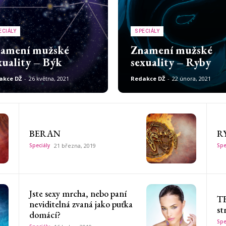
ECIÁLY
SPECIÁLY
amení mužské
Znamení mužské
xuality – Býk
sexuality – Ryby
akce DŽ
-
26 května, 2021
Redakce DŽ
-
22 února, 2021
BERAN
R
Speciály
21 března, 2019
Spe
Jste sexy mrcha, nebo paní
TE
neviditelná zvaná jako puťka
st
domácí?
Spe