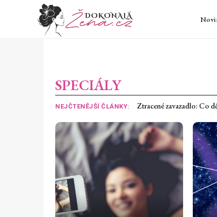
Novi
SPECIÁLY
20 důkazů, že léto vymýšlel
NEJČTENĚJŠÍ ČLÁNKY: