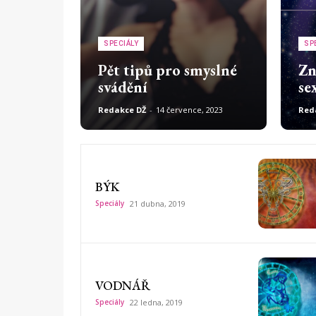
SPECIÁLY
SP
Pět tipů pro smyslné
Zn
svádění
se
Redakce DŽ
-
14 července, 2023
Red
BÝK
Speciály
21 dubna, 2019
VODNÁŘ
Speciály
22 ledna, 2019