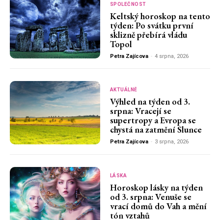
SPOLEČNOST
Keltský horoskop na tento
týden: Po svátku první
sklizně přebírá vládu
Topol
Petra Zajícova
-
4 srpna, 2026
AKTUÁLNĚ
Výhled na týden od 3.
srpna: Vracejí se
supertropy a Evropa se
chystá na zatmění Slunce
Petra Zajícova
-
3 srpna, 2026
LÁSKA
Horoskop lásky na týden
od 3. srpna: Venuše se
vrací domů do Vah a mění
tón vztahů