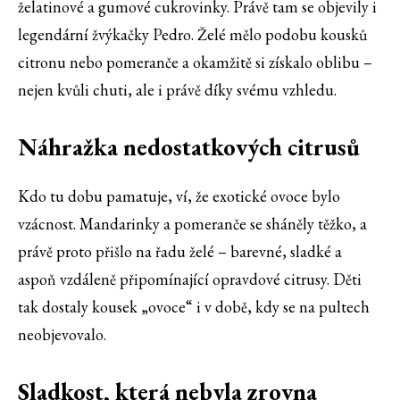
želatinové a gumové cukrovinky. Právě tam se objevily i
legendární žvýkačky Pedro. Želé mělo podobu kousků
citronu nebo pomeranče a okamžitě si získalo oblibu –
nejen kvůli chuti, ale i právě díky svému vzhledu.
Náhražka nedostatkových citrusů
Kdo tu dobu pamatuje, ví, že exotické ovoce bylo
vzácnost. Mandarinky a pomeranče se sháněly těžko, a
právě proto přišlo na řadu želé – barevné, sladké a
aspoň vzdáleně připomínající opravdové citrusy. Děti
tak dostaly kousek „ovoce“ i v době, kdy se na pultech
neobjevovalo.
Sladkost, která nebyla zrovna