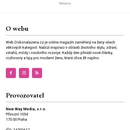
Reklama
O webu
Web Dokonalazena.cz je online magazín zaměřený na ženy všech
věkových kategorií. Nabízí inspiraci v oblasti životního stylu, zdraví,
vztahů, módy i osobního rozvoje. Každý den přináší nové články,
rozhovory a tipy pro moderní ženu, která chce žít naplno.
Provozovatel
New Way Media, s.r.o.
Přívozní 1054
170 00 Praha
.
IČO: 24702617