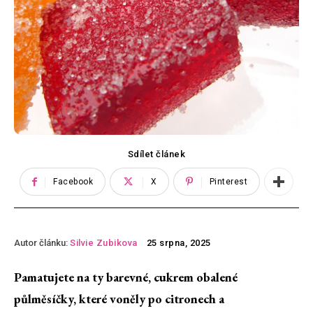
Sdílet článek
Facebook
X
Pinterest
Autor článku:
Silvie Zubikova
25 srpna, 2025
Pamatujete na ty barevné, cukrem obalené
půlměsíčky, které voněly po citronech a