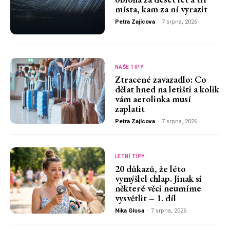
místa, kam za ní vyrazit
Petra Zajícova
-
7 srpna, 2026
NAŠE TIPY
Ztracené zavazadlo: Co
dělat hned na letišti a kolik
vám aerolinka musí
zaplatit
Petra Zajícova
-
7 srpna, 2026
LETNÍ TIPY
20 důkazů, že léto
vymýšlel chlap. Jinak si
některé věci neumíme
vysvětlit – 1. díl
Nika Glosa
-
7 srpna, 2026