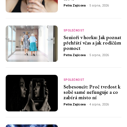
Petra Zajícova
-
5 srpna, 2026
SPOLEČNOST
Senioři v horku: Jak poznat
přehřátí včas a jak rodičům
pomoct
Petra Zajícova
-
5 srpna, 2026
SPOLEČNOST
Sebesoucit: Proč tvrdost k
sobě samé nefunguje a co
zabírá místo ní
Petra Zajícova
-
4 srpna, 2026