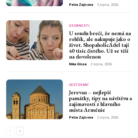
Petra Zajícova
-
3 srpna, 2026
OSOBNOSTI
U soudu brečí, že nemá na
rohlík, ale nakupuje jako o
život. ShopaholicAdel tají
40 tisíc čistého. Už se těší
na dovolenou
Nika Glosa
-
2 srpna, 2026
CESTOVÁNÍ
Jerevan – nejlepší
památky, tipy na návštěvu a
zajímavosti z hlavního
města Arménie
Petra Zajícova
-
2 srpna, 2026