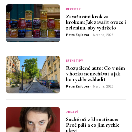
RECEPTY
Zavařování krok za
krokem: Jak zavařit ovoce i
zeleninu, aby vydrželo
Petra Zajícova
-
6 srpna, 2026
LETNÍ TIPY
Rozpálené auto: Co v něm
v horku nenechávat a jak
ho rychle zchladit
Petra Zajícova
-
6 srpna, 2026
ZDRAVÍ
Suché oči z klimatizace:
Proč pálí a co jim rychle
uleví