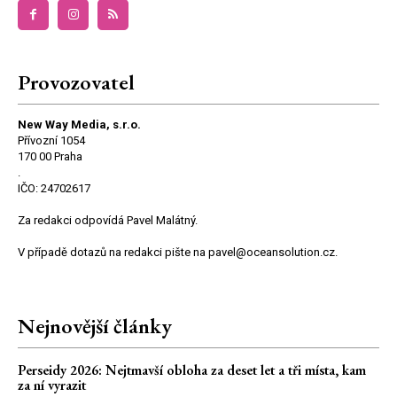
Provozovatel
New Way Media, s.r.o.
Přívozní 1054
170 00 Praha
.
IČO: 24702617
Za redakci odpovídá Pavel Malátný.
V případě dotazů na redakci pište na pavel@oceansolution.cz.
Nejnovější články
Perseidy 2026: Nejtmavší obloha za deset let a tři místa, kam
za ní vyrazit