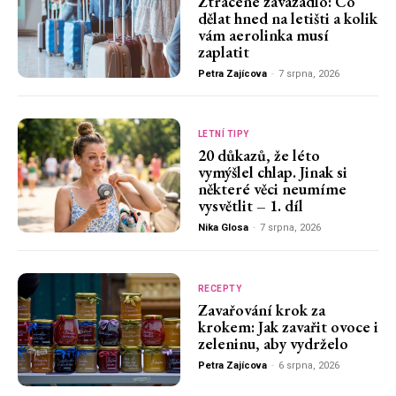
Ztracené zavazadlo: Co
dělat hned na letišti a kolik
vám aerolinka musí
zaplatit
Petra Zajícova
-
7 srpna, 2026
LETNÍ TIPY
20 důkazů, že léto
vymýšlel chlap. Jinak si
některé věci neumíme
vysvětlit – 1. díl
Nika Glosa
-
7 srpna, 2026
RECEPTY
Zavařování krok za
krokem: Jak zavařit ovoce i
zeleninu, aby vydrželo
Petra Zajícova
-
6 srpna, 2026