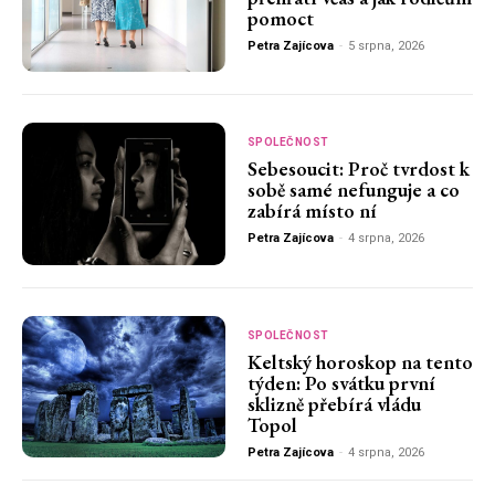
pomoct
Petra Zajícova
-
5 srpna, 2026
SPOLEČNOST
Sebesoucit: Proč tvrdost k
sobě samé nefunguje a co
zabírá místo ní
Petra Zajícova
-
4 srpna, 2026
SPOLEČNOST
Keltský horoskop na tento
týden: Po svátku první
sklizně přebírá vládu
Topol
Petra Zajícova
-
4 srpna, 2026