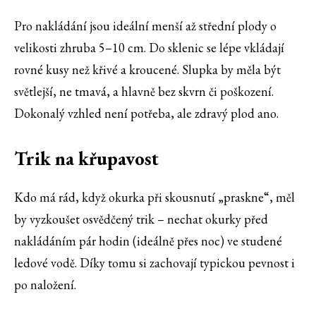
Pro nakládání jsou ideální menší až střední plody o
velikosti zhruba 5–10 cm. Do sklenic se lépe vkládají
rovné kusy než křivé a kroucené. Slupka by měla být
světlejší, ne tmavá, a hlavně bez skvrn či poškození.
Dokonalý vzhled není potřeba, ale zdravý plod ano.
Trik na křupavost
Kdo má rád, když okurka při skousnutí „praskne“, měl
by vyzkoušet osvědčený trik – nechat okurky před
nakládáním pár hodin (ideálně přes noc) ve studené
ledové vodě. Díky tomu si zachovají typickou pevnost i
po naložení.