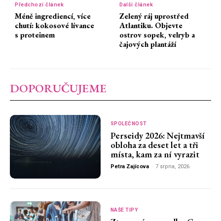
Předchozí článek
Další článek
Méně ingrediencí, více
Zelený ráj uprostřed
chutí: kokosové lívance
Atlantiku. Objevte
s proteinem
ostrov sopek, velryb a
čajových plantáží
DOPORUČUJEME
SPOLEČNOST
Perseidy 2026: Nejtmavší
obloha za deset let a tři
místa, kam za ní vyrazit
Petra Zajícova
-
7 srpna, 2026
NAŠE TIPY