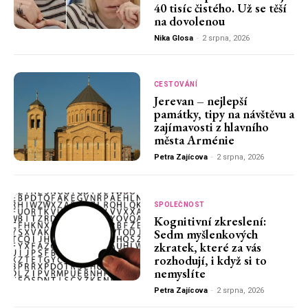
40 tisíc čistého. Už se těší
na dovolenou
Nika Glosa
-
2 srpna, 2026
CESTOVÁNÍ
Jerevan – nejlepší
památky, tipy na návštěvu a
zajímavosti z hlavního
města Arménie
Petra Zajícova
-
2 srpna, 2026
SPOLEČNOST
Kognitivní zkreslení:
Sedm myšlenkových
zkratek, které za vás
rozhodují, i když si to
nemyslíte
Petra Zajícova
-
2 srpna, 2026