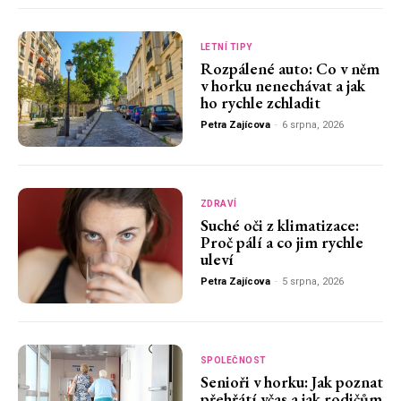
LETNÍ TIPY
Rozpálené auto: Co v něm
v horku nenechávat a jak
ho rychle zchladit
Petra Zajícova
-
6 srpna, 2026
ZDRAVÍ
Suché oči z klimatizace:
Proč pálí a co jim rychle
uleví
Petra Zajícova
-
5 srpna, 2026
SPOLEČNOST
Senioři v horku: Jak poznat
přehřátí včas a jak rodičům