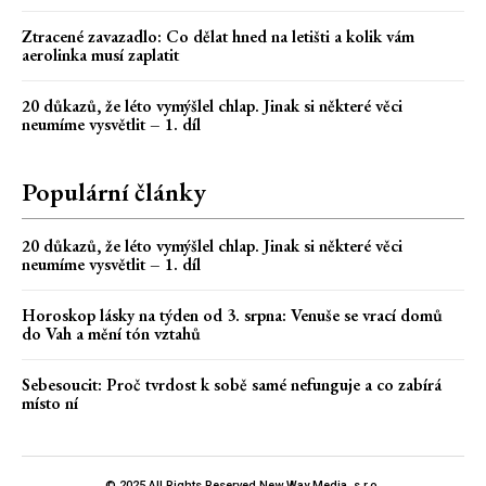
Ztracené zavazadlo: Co dělat hned na letišti a kolik vám
aerolinka musí zaplatit
20 důkazů, že léto vymýšlel chlap. Jinak si některé věci
neumíme vysvětlit – 1. díl
Populární články
20 důkazů, že léto vymýšlel chlap. Jinak si některé věci
neumíme vysvětlit – 1. díl
Horoskop lásky na týden od 3. srpna: Venuše se vrací domů
do Vah a mění tón vztahů
Sebesoucit: Proč tvrdost k sobě samé nefunguje a co zabírá
místo ní
© 2025 All Rights Reserved New Way Media, s.r.o.