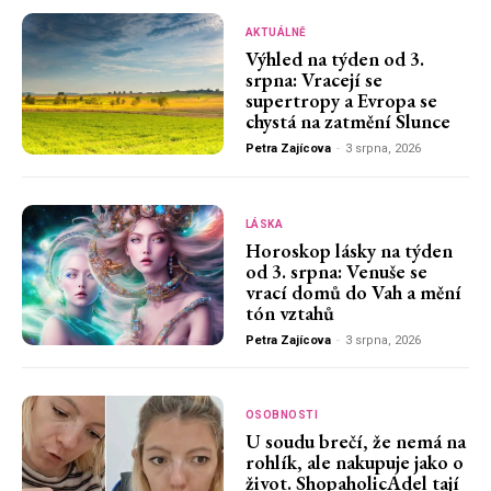
AKTUÁLNĚ
Výhled na týden od 3.
srpna: Vracejí se
supertropy a Evropa se
chystá na zatmění Slunce
Petra Zajícova
-
3 srpna, 2026
LÁSKA
Horoskop lásky na týden
od 3. srpna: Venuše se
vrací domů do Vah a mění
tón vztahů
Petra Zajícova
-
3 srpna, 2026
OSOBNOSTI
U soudu brečí, že nemá na
rohlík, ale nakupuje jako o
život. ShopaholicAdel tají