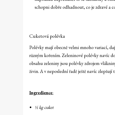
schopni dobře odhadnout, co je zdravé a co
Cuketová polévka
Polévky mají obecně velmi mnoho variací, daj
různým kořením. Zeleninové polévky navíc dob
obsahu zeleniny jsou polévky zdrojem vlákniny
živin. A v neposlední řadě ještě navíc zlepšuj
Ingredience
:
½ kg cuket