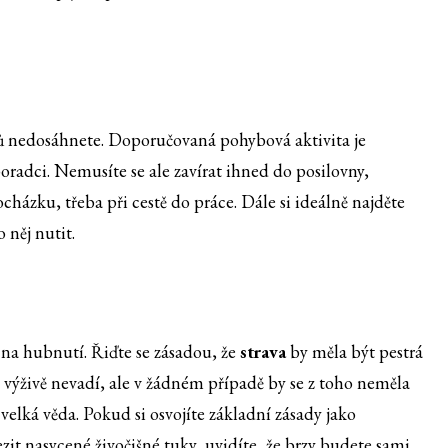
ů nedosáhnete. Doporučovaná pohybová aktivita je
poradci. Nemusíte se ale zavírat ihned do posilovny,
ocházku, třeba při cestě do práce. Dále si ideálně najděte
 něj nutit.
na hubnutí. Řiďte se zásadou, že
strava
by měla být pestrá
 výživě nevadí, ale v žádném případě by se z toho neměla
velká věda. Pokud si osvojíte základní zásady jako
zit nasycené živočišné tuky, uvidíte, že brzy budete sami