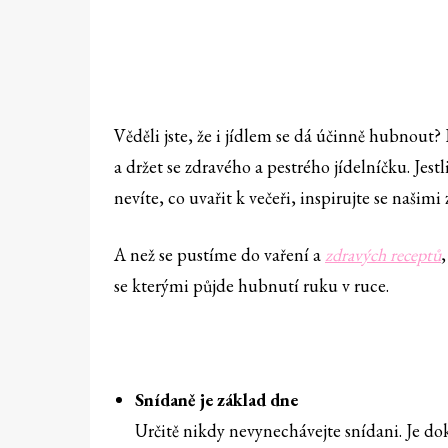
Věděli jste, že i jídlem se dá účinně hubnout? 
a držet se zdravého a pestrého jídelníčku. Jest
nevíte, co uvařit k večeři, inspirujte se naši
A než se pustíme do vaření a
zdravých receptů
se kterými půjde hubnutí ruku v ruce.
Snídaně je základ dne
Určitě nikdy nevynechávejte snídani. Je do