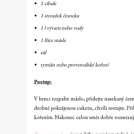
1 cibule
1 stroužek česneku
1 l vývaru nebo vody
1 lžíce másla
sůl
tymián nebo provensálské koření
Postup:
V hrnci rozpalte máslo, přidejte nasekaný česn
drobně pokrájenou cuketu, chvíli restujte. Při
kořením. Nakonec celou směs dobře rozmixuj