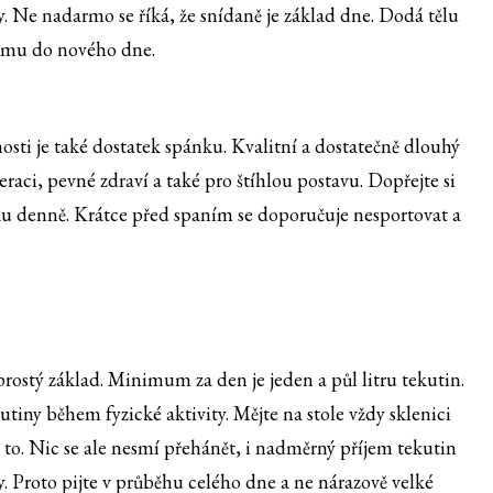
. Ne nadarmo se říká, že snídaně je základ dne. Dodá tělu
ismu do nového dne.
osti je také dostatek spánku. Kvalitní a dostatečně dlouhý
eraci, pevné zdraví a také pro štíhlou postavu. Dopřejte si
ku denně. Krátce před spaním se doporučuje nesportovat a
rostý základ. Minimum za den je jeden a půl litru tekutin.
utiny během fyzické aktivity. Mějte na stole vždy sklenici
e to. Nic se ale nesmí přehánět, i nadměrný příjem tekutin
y. Proto pijte v průběhu celého dne a ne nárazově velké