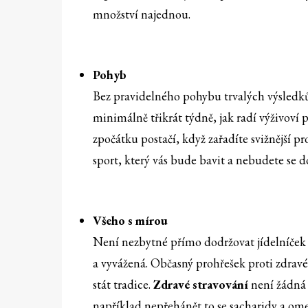
množství najednou.
Pohyb
Bez pravidelného pohybu trvalých výsledk
minimálně třikrát týdně, jak radí výživoví 
zpočátku postačí, když zařadíte svižnější pr
sport, který vás bude bavit a nebudete se do
Všeho s mírou
Není nezbytné přímo dodržovat jídelníček 
a vyvážená. Občasný prohřešek proti zdravé
stát tradice.
Zdravé stravování
není žádná 
například nepřehánět to se sacharidy a ome