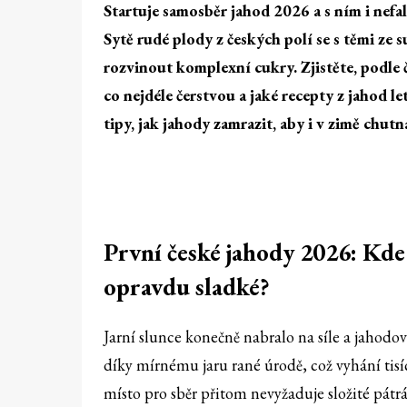
Startuje
samosběr jahod 2026
a s ním i nefa
Sytě rudé plody z českých polí se s těmi ze 
rozvinout komplexní cukry. Zjistěte, podle 
co nejdéle čerstvou a jaké
recepty z jahod
le
tipy, jak jahody zamrazit, aby i v zimě chutn
První české jahody 2026: Kde 
opravdu sladké?
Jarní slunce konečně nabralo na síle a jahodov
díky mírnému jaru rané úrodě, což vyhání tisíc
místo pro sběr přitom nevyžaduje složité pátrán