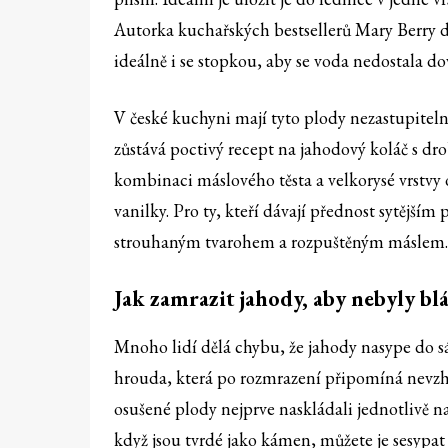
Autorka kuchařských bestsellerů Mary Berry 
ideálně i se stopkou, aby se voda nedostala do
V české kuchyni mají tyto plody nezastupitel
zůstává poctivý recept na jahodový koláč s d
kombinaci máslového těsta a velkorysé vrstvy
vanilky. Pro ty, kteří dávají přednost sytějš
strouhaným tvarohem a rozpuštěným máslem.
Jak zamrazit jahody, aby nebyly blá
Mnoho lidí dělá chybu, že jahody nasype do s
hrouda, která po rozmrazení připomíná nevzh
osušené plody nejprve naskládali jednotlivě na
když jsou tvrdé jako kámen, můžete je sesypat