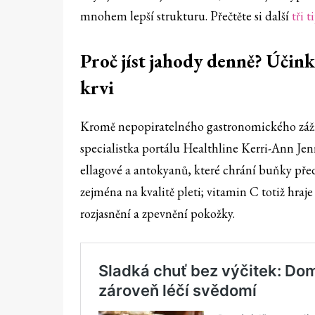
mnohem lepší strukturu. Přečtěte si další
tři t
Proč jíst jahody denně? Účink
krvi
Kromě nepopiratelného gastronomického zážit
specialistka portálu Healthline Kerri-Ann Je
ellagové a antokyanů, které chrání buňky pře
zejména na kvalitě pleti; vitamin C totiž hraj
rozjasnění a zpevnění pokožky.