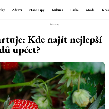
nky
Zdraví
Naše Tipy
Kultura
Láska
Móda
Krás
Reklama
rtuje: Kde najít nejlepší
odů upéct?