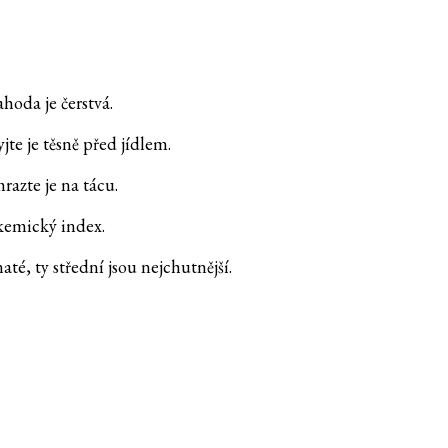
ahoda je čerstvá.
te je těsně před jídlem.
razte je na tácu.
kemický index.
té, ty střední jsou nejchutnější.