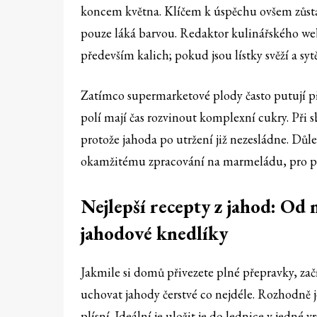
koncem května. Klíčem k úspěchu ovšem zůstáv
pouze láká barvou. Redaktor kulinářského w
především kalich; pokud jsou lístky svěží a syt
Zatímco supermarketové plody často putují př
polí mají čas rozvinout komplexní cukry. Při 
protože jahoda po utržení již nezesládne. Důle
okamžitému zpracování na marmeládu, pro př
Nejlepší recepty z jahod: Od
jahodové knedlíky
Jakmile si domů přivezete plné přepravky, zač
uchovat jahody čerstvé co nejdéle. Rozhodně j
plísní. Ideální je uložit je do lednice v jedné