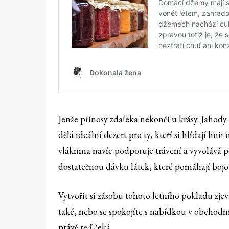
Jenže přínosy zdaleka nekončí u krásy. Jahod
dělá ideální dezert pro ty, kteří si hlídají lin
vláknina navíc podporuje trávení a vyvolává poc
dostatečnou dávku látek, které pomáhají bojova
Vytvořit si zásobu tohoto letního pokladu zjev
také, nebo se spokojíte s nabídkou v obchodn
právě teď čeká.