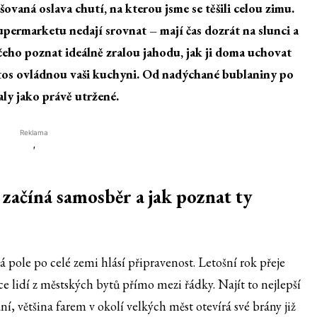
lšovaná oslava chutí, na kterou jsme se těšili celou zimu.
supermarketu nedají srovnat – mají čas dozrát na slunci a
čeho poznat ideálně zralou jahodu, jak ji doma uchovat
tos ovládnou vaši kuchyni. Od nadýchané bublaniny po
aly jako právě utržené.
Reklama
'
začíná samosběr a jak poznat ty
á pole po celé zemi hlásí připravenost. Letošní rok přeje
e lidí z městských bytů přímo mezi řádky. Najít to nejlepší
í, většina farem v okolí velkých měst otevírá své brány již