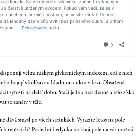
y disponují velmi nízkým glykemickým indexem, což z nich
ii nebo bojují s kolísavou hladinou cukru v krvi. Obsažená
it sytosti na delší dobu. Stačí jedna hrst denně a tělo získá
t se záněty v těle.
ně dává smysl po všech stránkách. Vyrazíte letos na pole
ích řetězcích? Poslední bedýnka na kraji pole na vás možná