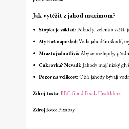
Jak vytěžit z jahod maximum?
Stopka je základ:
Pokud je zelená a svěží, j
Mytí až naposled:
Voda jahodám škodí, myj
Mrazte jednotlivě:
Aby se neslepily, předm
Cukrovka? Nevadí:
Jahody mají nízký gly
Pozor na velikost:
Obří jahody bývají vodna
Zdroj
textu
:
BBC Good Food
,
Healthline
Zdroj foto
: Pixabay