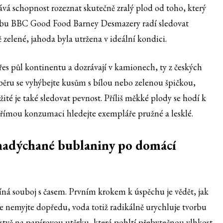
á schopnost rozeznat skutečně zralý plod od toho, který
ebu BBC Good Food Barney Desmazery radí sledovat
ě zelené, jahoda byla utržena v ideální kondici.
es půl kontinentu a dozrávají v kamionech, ty z českých
sběru se vyhýbejte kusům s bílou nebo zelenou špičkou,
žité je také sledovat pevnost. Příliš měkké plody se hodí k
ímou konzumaci hledejte exempláře pružné a lesklé.
 nadýchané bublaniny po domácí
íná souboj s časem. Prvním krokem k úspěchu je vědět, jak
e nemyjte dopředu, voda totiž radikálně urychluje tvorbu
 vrstvě na papírovou utěrku, která pohltí přebytečnou vlhkost.