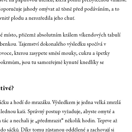
doporučuje jahody omývat až těsně před podáváním, a to
vnitř plodu a nerozředila jeho chuť.
né místo, přičemž absolutním králem víkendových tabulí
robenkou. Tajemství dokonalého výsledku spočívá v
 ovoce, kterou zasypete směsí mouky, cukru a špetky
ím pokrmům, jsou tu samozřejmě kynuté knedlíky se
tivé?
áčku a hodí do mrazáku. Výsledkem je jedna velká zmrzlá
lednou kaši. Správný postup vyžaduje, abyste omyté a
 tác a nechali je „předmrazit“ několik hodin. Teprve až
 do sáčků. Díky tomu zůstanou oddělené a zachovají si