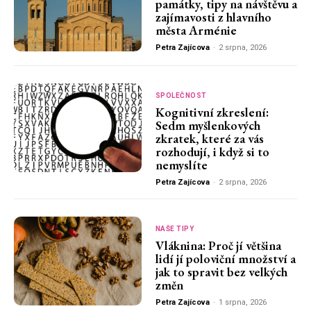
památky, tipy na návštěvu a
zajímavosti z hlavního
města Arménie
Petra Zajícova
-
2 srpna, 2026
SPOLEČNOST
Kognitivní zkreslení:
Sedm myšlenkových
zkratek, které za vás
rozhodují, i když si to
nemyslíte
Petra Zajícova
-
2 srpna, 2026
NAŠE TIPY
Vláknina: Proč jí většina
lidí jí poloviční množství a
jak to spravit bez velkých
změn
Petra Zajícova
-
1 srpna, 2026