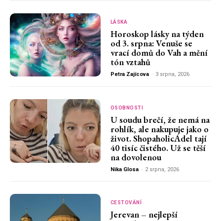
LÁSKA
Horoskop lásky na týden
od 3. srpna: Venuše se
vrací domů do Vah a mění
tón vztahů
Petra Zajícova
-
3 srpna, 2026
OSOBNOSTI
U soudu brečí, že nemá na
rohlík, ale nakupuje jako o
život. ShopaholicAdel tají
40 tisíc čistého. Už se těší
na dovolenou
Nika Glosa
-
2 srpna, 2026
CESTOVÁNÍ
Jerevan – nejlepší