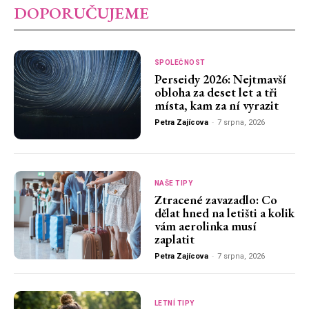
DOPORUČUJEME
SPOLEČNOST
Perseidy 2026: Nejtmavší
obloha za deset let a tři
místa, kam za ní vyrazit
Petra Zajícova
-
7 srpna, 2026
NAŠE TIPY
Ztracené zavazadlo: Co
dělat hned na letišti a kolik
vám aerolinka musí
zaplatit
Petra Zajícova
-
7 srpna, 2026
LETNÍ TIPY