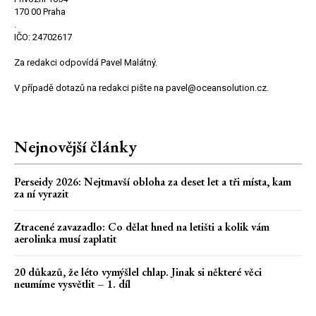
170 00 Praha
.
IČO: 24702617
Za redakci odpovídá Pavel Malátný.
V případě dotazů na redakci pište na pavel@oceansolution.cz.
Nejnovější články
Perseidy 2026: Nejtmavší obloha za deset let a tři místa, kam
za ní vyrazit
Ztracené zavazadlo: Co dělat hned na letišti a kolik vám
aerolinka musí zaplatit
20 důkazů, že léto vymýšlel chlap. Jinak si některé věci
neumíme vysvětlit – 1. díl