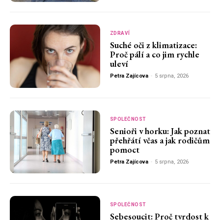
ZDRAVÍ
Suché oči z klimatizace:
Proč pálí a co jim rychle
uleví
Petra Zajícova
-
5 srpna, 2026
SPOLEČNOST
Senioři v horku: Jak poznat
přehřátí včas a jak rodičům
pomoct
Petra Zajícova
-
5 srpna, 2026
SPOLEČNOST
Sebesoucit: Proč tvrdost k