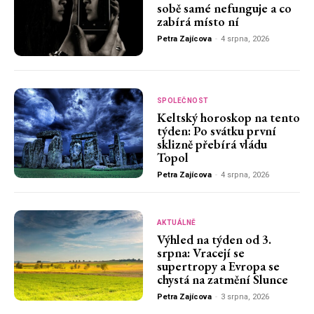
sobě samé nefunguje a co
zabírá místo ní
Petra Zajícova
-
4 srpna, 2026
SPOLEČNOST
Keltský horoskop na tento
týden: Po svátku první
sklizně přebírá vládu
Topol
Petra Zajícova
-
4 srpna, 2026
AKTUÁLNĚ
Výhled na týden od 3.
srpna: Vracejí se
supertropy a Evropa se
chystá na zatmění Slunce
Petra Zajícova
-
3 srpna, 2026