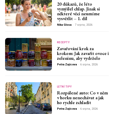
20 důkazů, že léto
vymýšlel chlap. Jinak si
některé věci neumíme
vysvětlit – 1. díl
Nika Glosa
-
7 srpna, 2026
RECEPTY
Zavařování krok za
krokem: Jak zavařit ovoce i
zeleninu, aby vydrželo
Petra Zajícova
-
6 srpna, 2026
LETNÍ TIPY
Rozpálené auto: Co v něm
v horku nenechávat a jak
ho rychle zchladit
Petra Zajícova
-
6 srpna, 2026