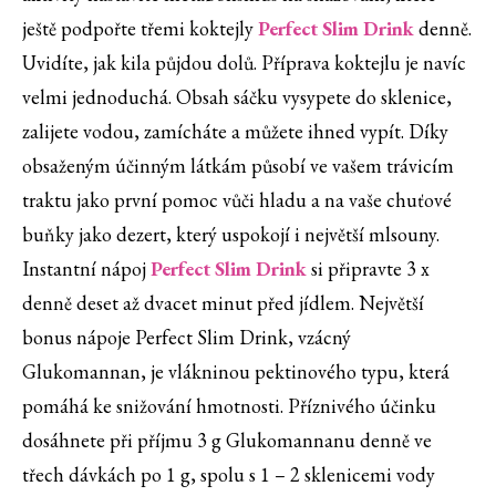
ještě podpořte třemi koktejly
Perfect Slim Drink
denně.
Uvidíte, jak kila půjdou dolů. Příprava koktejlu je navíc
velmi jednoduchá. Obsah sáčku vysypete do sklenice,
zalijete vodou, zamícháte a můžete ihned vypít. Díky
obsaženým účinným látkám působí ve vašem trávicím
traktu jako první pomoc vůči hladu a na vaše chuťové
buňky jako dezert, který uspokojí i největší mlsouny.
Instantní nápoj
Perfect Slim Drink
si připravte 3 x
denně deset až dvacet minut před jídlem. Největší
bonus nápoje Perfect Slim Drink, vzácný
Glukomannan, je vlákninou pektinového typu, která
pomáhá ke snižování hmotnosti. Příznivého účinku
dosáhnete při příjmu 3 g Glukomannanu denně ve
třech dávkách po 1 g, spolu s 1 – 2 sklenicemi vody