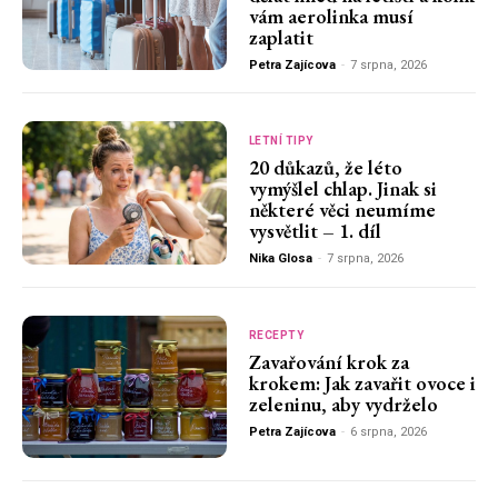
vám aerolinka musí
zaplatit
Petra Zajícova
-
7 srpna, 2026
LETNÍ TIPY
20 důkazů, že léto
vymýšlel chlap. Jinak si
některé věci neumíme
vysvětlit – 1. díl
Nika Glosa
-
7 srpna, 2026
RECEPTY
Zavařování krok za
krokem: Jak zavařit ovoce i
zeleninu, aby vydrželo
Petra Zajícova
-
6 srpna, 2026