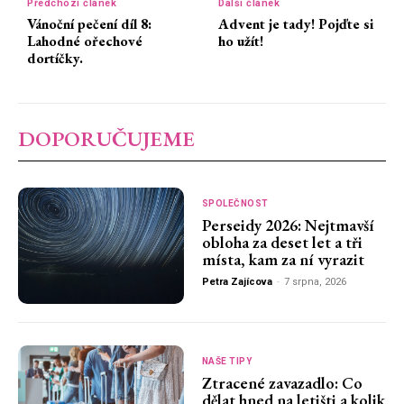
Předchozí článek
Další článek
Vánoční pečení díl 8:
Advent je tady! Pojďte si
Lahodné ořechové
ho užít!
dortíčky.
DOPORUČUJEME
SPOLEČNOST
Perseidy 2026: Nejtmavší
obloha za deset let a tři
místa, kam za ní vyrazit
Petra Zajícova
-
7 srpna, 2026
NAŠE TIPY
Ztracené zavazadlo: Co
dělat hned na letišti a kolik