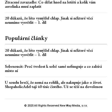
Ztracené zavazadlo: Co dělat hned na letišti a kolik vám
aerolinka musí zaplatit
20 důkazů, že léto vymýšlel chlap. Jinak si některé věci
neumíme vysvětlit – 1. díl
Populární články
20 důkazů, že léto vymýšlel chlap. Jinak si některé věci
neumíme vysvětlit – 1. díl
Sebesoucit: Proč tvrdost k sobě samé nefunguje a co zabírá
místo ní
U soudu brečí, že nemá na rohlík, ale nakupuje jako o život.
ShopaholicAdel tají 40 tisíc čistého. Už se těší na dovolenou
© 2025 All Rights Reserved New Way Media, s.r.o.