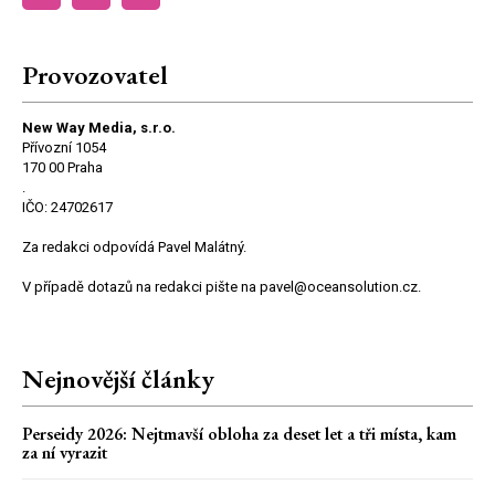
Provozovatel
New Way Media, s.r.o.
Přívozní 1054
170 00 Praha
.
IČO: 24702617
Za redakci odpovídá Pavel Malátný.
V případě dotazů na redakci pište na pavel@oceansolution.cz.
Nejnovější články
Perseidy 2026: Nejtmavší obloha za deset let a tři místa, kam
za ní vyrazit