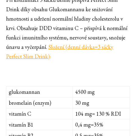
Drink díky obsahu Glukomannanu ke snižování
hmotnosti a udržení normální hladiny cholesterolu v
krvi. Obsahuje DDD vitaminu C – přispívá k normální
funkci imunitního systému, nervové soustavy, snožuje
únavu a vyčerpání.
Složení (denní dávka=3 sáčky
Perfect Slim Drink)
:
glukomannan
4500 mg
bromelain (enzym)
30 mg
vitamín C
104 mg= 130 % RDI
vitamín B1
0,4 mg=35%
vitamín B2
0,5 mg=35%