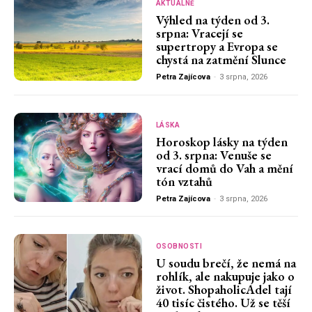
AKTUÁLNĚ
Výhled na týden od 3.
srpna: Vracejí se
supertropy a Evropa se
chystá na zatmění Slunce
Petra Zajícova
-
3 srpna, 2026
LÁSKA
Horoskop lásky na týden
od 3. srpna: Venuše se
vrací domů do Vah a mění
tón vztahů
Petra Zajícova
-
3 srpna, 2026
OSOBNOSTI
U soudu brečí, že nemá na
rohlík, ale nakupuje jako o
život. ShopaholicAdel tají
40 tisíc čistého. Už se těší