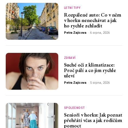
LETNÍ TIPY
Rozpálené auto: Co v něm
v horku nenechávat a jak
ho rychle zchladit
Petra Zajícova
-
6 srpna, 2026
ZDRAVÍ
Suché oči z klimatizace:
Proč pálí a co jim rychle
uleví
Petra Zajícova
-
5 srpna, 2026
SPOLEČNOST
Senioři v horku: Jak poznat
přehřátí včas a jak rodičům
pomoct