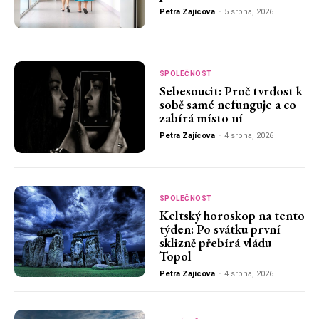
Petra Zajícova
-
5 srpna, 2026
SPOLEČNOST
Sebesoucit: Proč tvrdost k
sobě samé nefunguje a co
zabírá místo ní
Petra Zajícova
-
4 srpna, 2026
SPOLEČNOST
Keltský horoskop na tento
týden: Po svátku první
sklizně přebírá vládu
Topol
Petra Zajícova
-
4 srpna, 2026