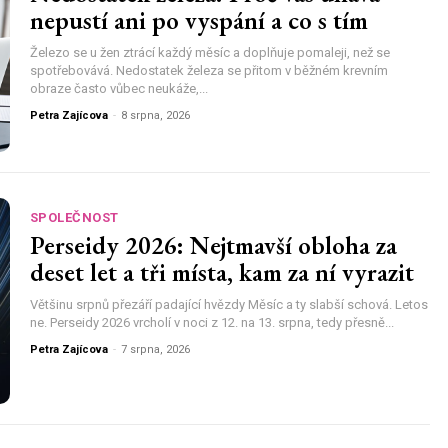
nepustí ani po vyspání a co s tím
Železo se u žen ztrácí každý měsíc a doplňuje pomaleji, než se
spotřebovává. Nedostatek železa se přitom v běžném krevním
obraze často vůbec neukáže,...
Petra Zajícova
-
8 srpna, 2026
SPOLEČNOST
Perseidy 2026: Nejtmavší obloha za
deset let a tři místa, kam za ní vyrazit
Většinu srpnů přezáří padající hvězdy Měsíc a ty slabší schová. Letos
ne. Perseidy 2026 vrcholí v noci z 12. na 13. srpna, tedy přesně...
Petra Zajícova
-
7 srpna, 2026