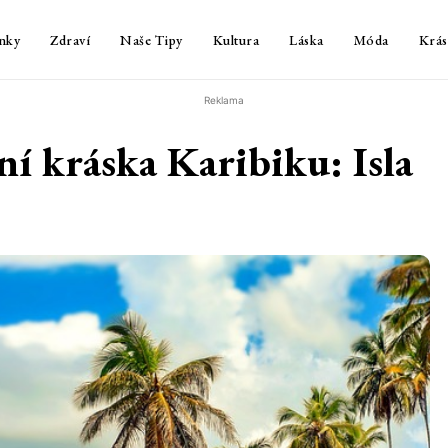
nky
Zdraví
Naše Tipy
Kultura
Láska
Móda
Krás
Reklama
ní kráska Karibiku: Isla