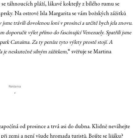
se táhnoucích pláží, lákavé koktejly z bílého rumu se
prsky. Na ostrově Isla Margarita se vám božských zážitků
 jsme trávili dovolenou loni v prosinci a určitě bych jela znovu.
 doporučit výlet přímo do fascinující Venezuely. Spatřili jsme
park Canaima. Za ty peníze tyto výlety prostě stojí. A
a je neskutečně silným zážitkem,
“ svěřuje se Martina
Reklama
'
 započíná od prosince a trvá asi do dubna. Klidně neváhejte
 při zemi a není všude hromada turistů. Bojíte se lijáku?