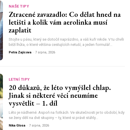
NAŠE TIPY
Ztracené zavazadlo: Co dělat hned na
letišti a kolik vám aerolinka musí
zaplatit
Stojíte u pásu, který se dotočil naprázdno, a váš kufr nikde. V tu chvíli
běží lhůta, o které většina cestujících netuší, a jeden formulář...
Petra Zajícova
-
7 srpna, 2026
LETNÍ TIPY
20 důkazů, že léto vymýšlel chlap.
Jinak si některé věci neumíme
vysvětlit – 1. díl
Léto je nádherné. Aspoň na fotkách. Ve skutečnosti je to období, kdy
se ženy dělí na dvě skupiny – ty, které si právě stáhly...
Nika Glosa
-
7 srpna, 2026