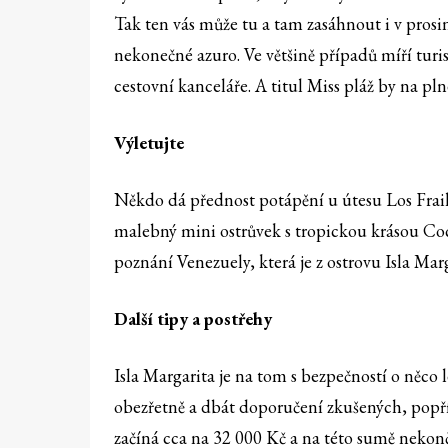
Tak ten vás může tu a tam zasáhnout i v prosi
nekonečné azuro. Ve většině případů míří turi
cestovní kanceláře. A titul Miss pláž by na pl
Výletujte
Někdo dá přednost potápění u útesu Los Frail
malebný mini ostrůvek s tropickou krásou Coche
poznání Venezuely, která je z ostrovu Isla Mar
Další tipy a postřehy
Isla Margarita je na tom s bezpečností o něco l
obezřetně a dbát doporučení zkušených, popří
začíná cca na 32 000 Kč a na této sumě nekonč