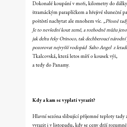
Dokonalé koupání v moři, kilometry do dálky 
štramáckým paraplíčkem a hřejivé sluneční pa
poštěstí nachytat ale mnohem víc.
„Přesně tady
Je to nevšední kout země, a rozhodně můžu jenom
jak deltu řeky Orinoco, tak dechberoucí národní 
pozorovat nejvyšší vodopád Salto Angel z letadl
Tkalcovská, která letos míří o kousek výš,
a tedy do Panamy.
Kdy a kam se vyplatí vyrazit?
Hlavní sezóna slibující příjemné teploty tady
vyrazit i v listopadu, kdy se ceny drží rozumně