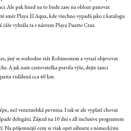
nci. Ale pak hned na to bude zase na obloze panovat
sté směr Playa El Aqua, kde všechno vypadá jako z katalogu
né čáře vyhrála ta s názvem Playa Puerto Cruz.
es, jiný se rozhodne stát Robinsonem a vyrazí objevovat
. A jak naše cestovatelka pravila výše, dejte šanci
garita vzdálená cca 40 km.
épe, než venezuelská pevnina. I tak se ale vyplatí chovat
padě delegátů. Zájezd na 10 dní s all inclusive programem
í. Na příjemnější ceny si však opět sáhnete s německými