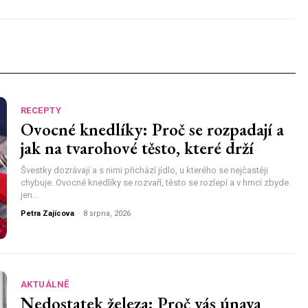
RECEPTY
Ovocné knedlíky: Proč se rozpadají a
jak na tvarohové těsto, které drží
Švestky dozrávají a s nimi přichází jídlo, u kterého se nejčastěji
chybuje. Ovocné knedlíky se rozvaří, těsto se rozlepí a v hrnci zbyde
jen...
Petra Zajícova
-
8 srpna, 2026
AKTUÁLNĚ
Nedostatek železa: Proč vás únava