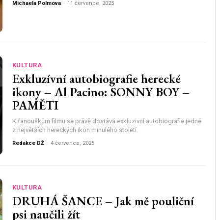
Michaela Polmova
-
11 července, 2025
KULTURA
Exkluzívní autobiografie herecké
ikony – Al Pacino: SONNY BOY –
PAMĚTI
K fanouškům filmu se právě dostává exkluzivní autobiografie jedné
z největších hereckých ikon minulého století.
Redakce DŽ
-
4 července, 2025
KULTURA
DRUHÁ ŠANCE – Jak mě pouliční
psi naučili žít