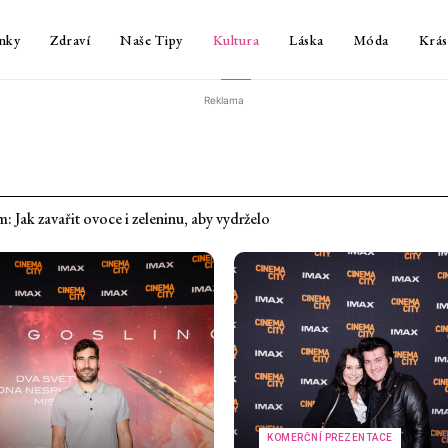
nky
Zdraví
Naše Tipy
Kultura
Láska
Móda
Krás
Reklama
k zavařit ovoce i zeleninu, aby vydrželo
v horku nenechávat a jak ho rychle zchladit
KOMERČNÍ PREZENTACE