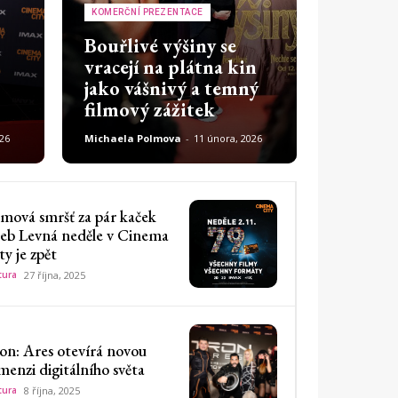
KOMERČNÍ PREZENTACE
Bouřlivé výšiny se
vracejí na plátna kin
jako vášnivý a temný
filmový zážitek
26
Michaela Polmova
-
11 února, 2026
lmová smršť za pár kaček
eb Levná neděle v Cinema
ty je zpět
tura
27 října, 2025
on: Ares otevírá novou
menzi digitálního světa
tura
8 října, 2025