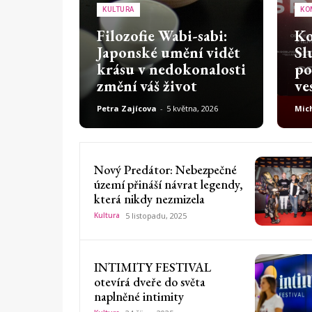
KULTURA
KO
Filozofie Wabi-sabi:
Ko
Japonské umění vidět
Sl
krásu v nedokonalosti
po
změní váš život
ve
Petra Zajícova
-
5 května, 2026
Mic
Nový Predátor: Nebezpečné
území přináší návrat legendy,
která nikdy nezmizela
Kultura
5 listopadu, 2025
INTIMITY FESTIVAL
otevírá dveře do světa
naplněné intimity