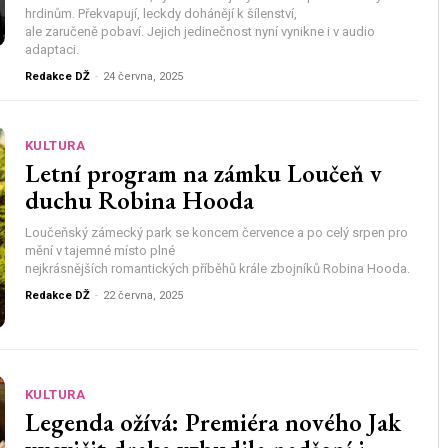
hrdinům. Překvapují, leckdy dohánějí k šílenství,
ale zaručeně pobaví. Jejich jedinečnost nyní vynikne i v audio
adaptaci.
Redakce DŽ
-
24 června, 2025
KULTURA
Letní program na zámku Loučeň v
duchu Robina Hooda
Loučeňský zámecký park se koncem července a po celý srpen pro
mění v tajemné místo plné
nejkrásnějších romantických příběhů krále zbojníků Robina Hooda.
Redakce DŽ
-
22 června, 2025
KULTURA
Legenda ožívá: Premiéra nového Jak