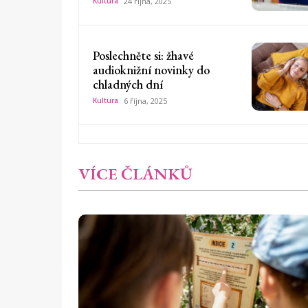
Kultura
24 října, 2025
Poslechněte si: žhavé
audioknižní novinky do
chladných dní
Kultura
6 října, 2025
VÍCE ČLÁNKŮ