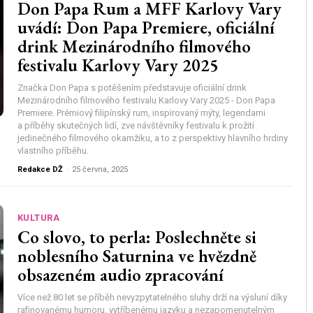
Don Papa Rum a MFF Karlovy Vary
uvádí: Don Papa Premiere, oficiální
drink Mezinárodního filmového
festivalu Karlovy Vary 2025
Značka Don Papa s potěšením představuje oficiální drink
Mezinárodního filmového festivalu Karlovy Vary 2025 - Don Papa
Premiere. Prémiový filipínský rum, inspirovaný mýty, legendami
a příběhy skutečných lidí, zve návštěvníky festivalu k prožití
jedinečného filmového okamžiku, a to z perspektivy hlavního hrdiny
vlastního příběhu.
Redakce DŽ
-
25 června, 2025
KULTURA
Co slovo, to perla: Poslechněte si
noblesního Saturnina ve hvězdně
obsazeném audio zpracování
Více než 80 let se příběh nevyzpytatelného sluhy drží na výsluní díky
rafinovanému humoru, vytříbenému jazyku a nezapomenutelným