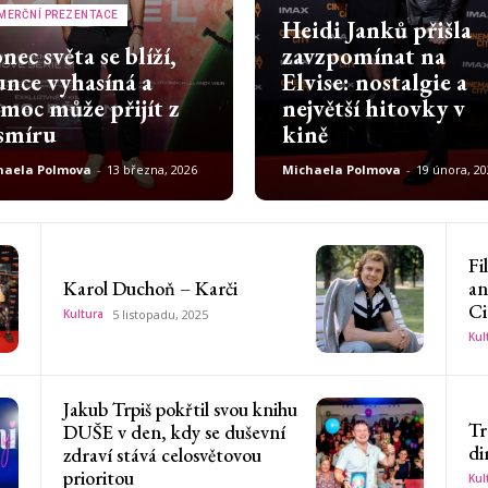
MERČNÍ PREZENTACE
Heidi Janků přišla
nec světa se blíží,
zavzpomínat na
unce vyhasíná a
Elvise: nostalgie a
moc může přijít z
největší hitovky v
smíru
kině
haela Polmova
-
13 března, 2026
Michaela Polmova
-
19 února, 20
Fi
Karol Duchoň – Karči
an
Ci
Kultura
5 listopadu, 2025
Kul
Jakub Trpiš pokřtil svou knihu
Tr
DUŠE v den, kdy se duševní
di
zdraví stává celosvětovou
prioritou
Kul