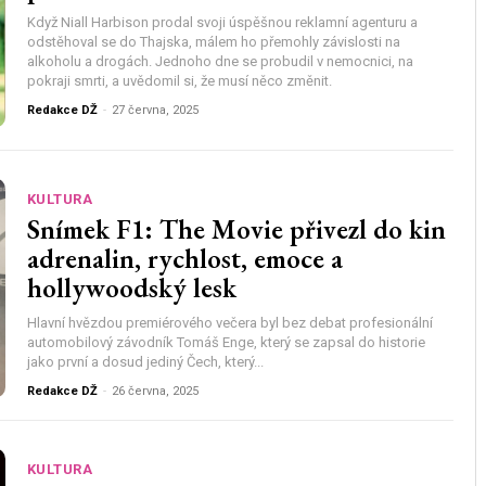
Když Niall Harbison prodal svoji úspěšnou reklamní agen­turu a
odstěhoval se do Thajska, málem ho přemohly závislosti na
alkoholu a drogách. Jednoho dne se probudil v nemocnici, na
pokraji smrti, a uvědomil si, že musí něco změnit.
Redakce DŽ
-
27 června, 2025
KULTURA
Snímek F1: The Movie přivezl do kin
adrenalin, rychlost, emoce a
hollywoodský lesk
Hlavní hvězdou premiérového večera byl bez debat profesionální
automobilový závodník Tomáš Enge, který se zapsal do historie
jako první a dosud jediný Čech, který...
Redakce DŽ
-
26 června, 2025
KULTURA