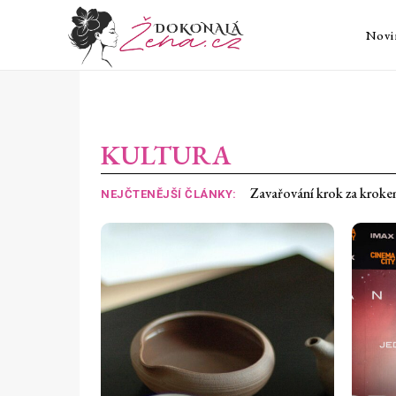
Novi
KULTURA
Zavařování krok za krokem: Ja
Rozpálené auto: Co v něm 
NEJČTENĚJŠÍ ČLÁNKY: