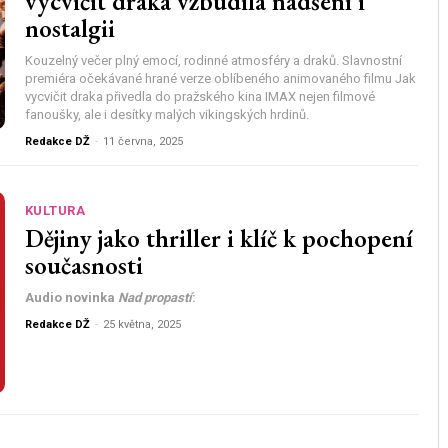
vycvičit draka vzbudila nadšení i
nostalgii
Kouzelný večer plný emocí, rodinné atmosféry a draků. Slavnostní
premiéra očekávané hrané verze oblíbeného animovaného filmu Jak
vycvičit draka přivedla do pražského kina IMAX nejen filmové
fanoušky, ale i desítky malých vikingských hrdinů.
Redakce DŽ
-
11 června, 2025
KULTURA
Dějiny jako thriller i klíč k pochopení
současnosti
Audio novinka
Nad propastí
:
Redakce DŽ
-
25 května, 2025