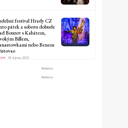
dební festival Hrady CZ
nto pátek a sobotu dobude
ad Bouzov s Kabátem,
vokým Billem,
nastowkami nebo Benem
istovao
tura
18 srpna, 2025
Reklama
Reklama